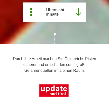
c
i
h
Übersicht
m
Inhalte
t
m
e
u
n
n
S
g
i
v
e
e
,
r
d
w
Durch Ihre Arbeit machen Sie Österreichs Pisten
a
e
sicherer und entschärfen somit große
s
n
Gefahrenquellen im alpinen Raum.
s
d
w
e
i
n
r
w
a
i
u
r
c