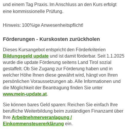
n
und einem Tag Praxis. Im Anschluss an den Kurs erfolgt
i
S
eine kommissionelle Prüfung.
c
i
h
e
Hinweis: 100%ige Anwesenheitspflicht!
n
a
i
u
Förderungen - Kurskosten zurückholen
c
f
h
Dieses Kursangebot entspricht den Förderkriterien
„
t
Bildungsgeld update
und ist damit förderbar. Seit 1.1.2025
A
d
wurde die update Förderung seitens Land Tirol sozial
l
gestaffelt. Ob Sie Zugang zur Förderung haben und in
e
l
welcher Höhe Ihnen diese gewährt wird, hängt von Ihren
m
e
persönlichen Voraussetzungen ab. Alle Informationen und
D
a
die Möglichkeit der Beantragung finden Sie unter
a
k
www.mein-update.at
.
t
z
e
Sie können bares Geld sparen: Reichen Sie einfach Ihre
e
n
berufliche Weiterbildung beim zuständigen Finanzamt über
p
s
Ihre
Arbeitnehmerveranlagung /
t
Einkommensteuererklärung
ein.
c
i