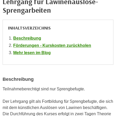
Lehrgang für Lawinenauslöse-
e
e
Sprengarbeiten
n
n
e
o
i
t
INHALTSVERZEICHNIS
n
w
s
e
Beschreibung
e
n
Förderungen - Kurskosten zurückholen
t
d
Mehr lesen im Blog
z
i
e
g
n
s
,
i
w
Beschreibung
n
e
d
Teilnahmeberechtigt sind nur Sprengbefugte.
l
.
c
W
Der Lehrgang gilt als Fortbildung für Sprengbefugte, die sich
h
e
mit dem künstlichen Auslösen von Lawinen beschäftigen.
e
n
Die Durchführung des Kurses erfolgt in zwei Tagen Theorie
s