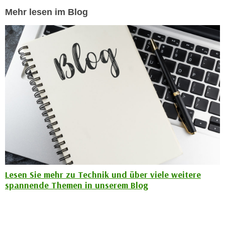
h
e
Mehr lesen im Blog
u
r
t
e
z
n
a
“
b
k
k
l
o
i
m
c
m
k
e
e
n
n
z
,
w
v
i
Lesen Sie mehr zu Technik und über viele weitere
e
spannende Themen in unserem Blog
s
r
c
w
h
e
e
n