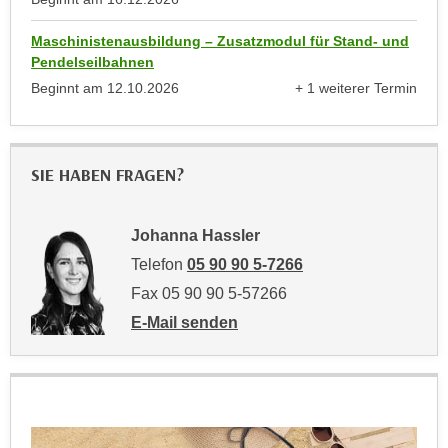
r
a
t
Maschinistenausbildung – Zusatzmodul für Stand- und
b
e
Pendelseilbahnen
e
C
Beginnt am
12.10.2026
+ 1 weiterer Termin
n
o
anzeigen
.
o
W
k
e
SIE HABEN FRAGEN?
i
n
e
n
s
Johanna Hassler
S
z
i
Telefon
05 90 90 5-7266
u
e
Fax 05 90 90 5-57266
A
d
n
E-Mail senden
e
a
an Johanna Hassler: mailto:johanna.hassl
r
l
C
y
o
s
o
e