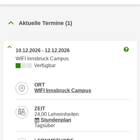
n
h
u
C
r
o
Aktuelle Termine
(
1
)
C
o
o
k
o
i
k
10.12.2026
-
12.12.2026
e
i
Weitere
WIFI Innsbruck Campus
s
e
Kursverfügbarkeit:
Verfügbar
v
s
o
,
n
d
ORT
U
Standortinformationen zu
öffnen
WIFI Innsbruck Campus
i
S
e
-
f
ZEIT
a
24,00 Lehreinheiten
ü
für Veranstaltung 57842016
m
Stundenplan
r
Tagsüber
e
d
r
i