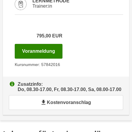
LERNMETHODE
i
e
Trainer:in
k
F
a
u
n
n
i
k
795,00
EUR
s
t
c
i
für Termin: 10.12.2026 - 12.12.20
Voranmeldung
h
o
e
n
Kursnummer: 57842016
n
d
U
e
n
r
Zusatzinfo:
t
W
Do, 08.30-17.00, Fr, 08.30-17.00, Sa, 08.00-17.00
e
e
r
Kostenvoranschlag
b
n
s
e
e
h
i
m
t