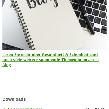
u
d
z
i
e
e
i
C
g
o
e
o
n
k
.
i
U
e
Lesen Sie mehr über Gesundheit & Schönheit und
m
s
noch viele weitere spannende Themen in unserem
I
e
Blog
h
r
n
h
e
o
n
b
d
e
a
Downloads
n
r
e
ü