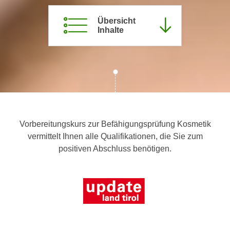
c
i
h
Übersicht
m
Inhalte
t
m
e
u
n
n
S
g
i
v
e
e
,
r
d
w
Vorbereitungskurs zur Befähigungsprüfung Kosmetik
a
e
vermittelt Ihnen alle Qualifikationen, die Sie zum
s
n
positiven Abschluss benötigen.
s
d
w
e
i
n
r
w
a
i
u
r
c