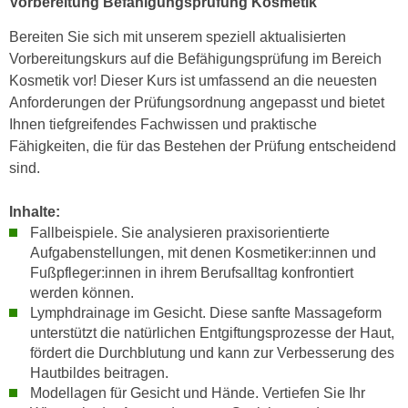
Vorbereitung Befähigungsprüfung Kosmetik
n
i
S
Bereiten Sie sich mit unserem speziell aktualisierten
c
i
Vorbereitungskurs auf die Befähigungsprüfung im Bereich
h
e
Kosmetik vor! Dieser Kurs ist umfassend an die neuesten
n
a
Anforderungen der Prüfungsordnung angepasst und bietet
i
u
Ihnen tiefgreifendes Fachwissen und praktische
c
f
Fähigkeiten, die für das Bestehen der Prüfung entscheidend
h
„
sind.
t
A
d
l
Inhalte:
e
l
Fallbeispiele. Sie analysieren praxisorientierte
m
e
Aufgabenstellungen, mit denen Kosmetiker:innen und
D
a
Fußpfleger:innen in ihrem Berufsalltag konfrontiert
a
k
werden können.
t
z
Lymphdrainage im Gesicht. Diese sanfte Massageform
e
unterstützt die natürlichen Entgiftungsprozesse der Haut,
e
n
fördert die Durchblutung und kann zur Verbesserung des
p
s
Hautbildes beitragen.
t
c
Modellagen für Gesicht und Hände. Vertiefen Sie Ihr
i