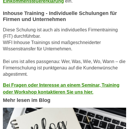
Einkommensteuererklärung
ein.
n
e
,
Inhouse Training - Individuelle Schulungen für
l
g
Firmen und Unternehmen
e
e
v
Diese Schulung ist auch als individuelles Firmentraining
l
a
(FIT) durchführbar.
a
n
WIFI Inhouse Trainings sind maßgeschneiderter
n
t
Wissenstransfer für Unternehmen.
g
e
e
Bei uns ist alles passgenau: Wer, Was, Wie, Wo, Wann – die
I
n
Firmenschulung ist punktgenau auf die Kundenwünsche
n
I
abgestimmt.
h
h
a
Bei Fragen oder Interesse an einem Seminar, Training
r
l
oder Workshop kontaktieren Sie uns hier.
e
t
Mehr lesen im Blog
d
e
u
a
r
n
c
z
h