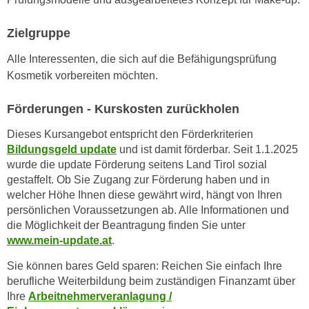
k
z
i
w
Zielgruppe
e
e
-
Alle Interessenten, die sich auf die Befähigungsprüfung
c
S
Kosmetik vorbereiten möchten.
k
e
e
t
Förderungen - Kurskosten zurückholen
n
z
u
Dieses Kursangebot entspricht den Förderkriterien
u
n
Bildungsgeld update
und ist damit förderbar. Seit 1.1.2025
n
d
wurde die update Förderung seitens Land Tirol sozial
g
u
gestaffelt. Ob Sie Zugang zur Förderung haben und in
z
m
welcher Höhe Ihnen diese gewährt wird, hängt von Ihren
u
f
persönlichen Voraussetzungen ab. Alle Informationen und
s
die Möglichkeit der Beantragung finden Sie unter
ü
t
www.mein-update.at
.
r
i
S
Sie können bares Geld sparen: Reichen Sie einfach Ihre
m
i
berufliche Weiterbildung beim zuständigen Finanzamt über
m
e
Ihre
Arbeitnehmerveranlagung /
e
r