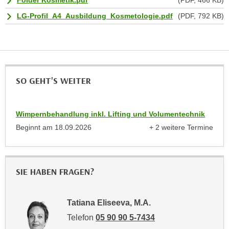
Folder Kosmetik.pdf
(PDF, 466 KB)
n
b
p
LG-Profil_A4_Ausbildung_Kosmetologie.pdf
(PDF, 792 KB)
e
e
r
r
h
s
i
o
n
n
SO GEHT'S WEITER
a
e
u
n
s
b
Wimpernbehandlung inkl. Lifting und Volumentechnik
e
e
Beginnt am
18.09.2026
+ 2 weitere Termine
i
anzeigen
z
n
o
e
g
a
SIE HABEN FRAGEN?
e
n
n
g
e
Tatiana Eliseeva, M.A.
e
n
n
Telefon
05 90 90 5-7434
D
e