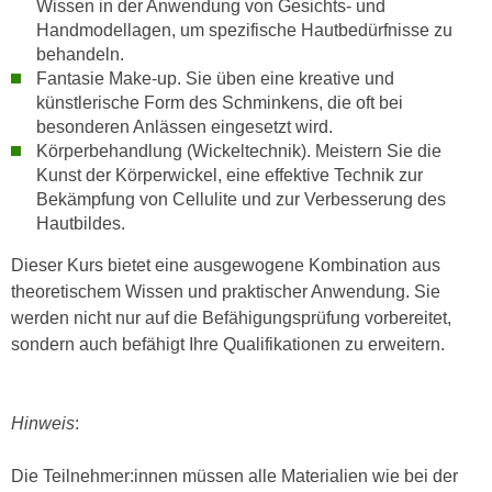
Wissen in der Anwendung von Gesichts- und
h
e
Handmodellagen, um spezifische Hautbedürfnisse zu
u
r
behandeln.
t
e
Fantasie Make-up. Sie üben eine kreative und
z
n
künstlerische Form des Schminkens, die oft bei
a
“
besonderen Anlässen eingesetzt wird.
b
k
Körperbehandlung (Wickeltechnik). Meistern Sie die
k
l
Kunst der Körperwickel, eine effektive Technik zur
o
Bekämpfung von Cellulite und zur Verbesserung des
i
m
Hautbildes.
c
m
k
Dieser Kurs bietet eine ausgewogene Kombination aus
e
e
theoretischem Wissen und praktischer Anwendung. Sie
n
n
werden nicht nur auf die Befähigungsprüfung vorbereitet,
z
,
sondern auch befähigt Ihre Qualifikationen zu erweitern.
w
v
i
e
s
r
Hinweis
:
c
w
h
e
Die Teilnehmer:innen müssen alle Materialien wie bei der
e
n