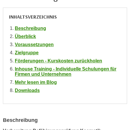
e
e
n
n
INHALTSVERZEICHNIS
e
o
i
t
Beschreibung
n
w
Überblick
s
e
Voraussetzungen
e
n
Zielgruppe
t
d
z
Förderungen - Kurskosten zurückholen
i
e
Inhouse Training - Individuelle Schulungen für
g
n
Firmen und Unternehmen
s
,
Mehr lesen im Blog
i
w
n
Downloads
e
d
l
.
c
W
h
e
Beschreibung
e
n
s