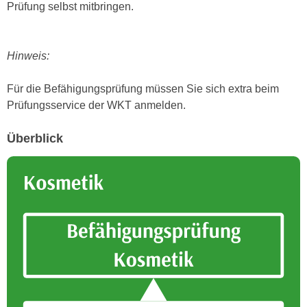
Prüfung selbst mitbringen.
n
d
E
e
U
n
Hinweis:
-
w
U
i
Für die Befähigungsprüfung müssen Sie sich extra beim
S
r
Prüfungsservice der WKT anmelden.
A
z
u
i
Überblick
n
e
t
l
e
o
r
r
w
i
o
e
r
n
f
t
e
i
n
e
h