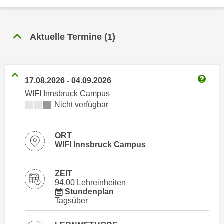
n
h
u
C
r
o
Aktuelle Termine
(
1
)
C
o
o
k
o
i
k
17.08.2026
-
04.09.2026
e
i
Weitere
WIFI Innsbruck Campus
s
e
Kursverfügbarkeit:
Nicht verfügbar
v
s
o
,
n
d
ORT
U
Standortinformationen zu
öffnen
WIFI Innsbruck Campus
i
S
e
-
f
ZEIT
a
94,00 Lehreinheiten
ü
für Veranstaltung 65550016
m
Stundenplan
r
Tagsüber
e
d
r
i