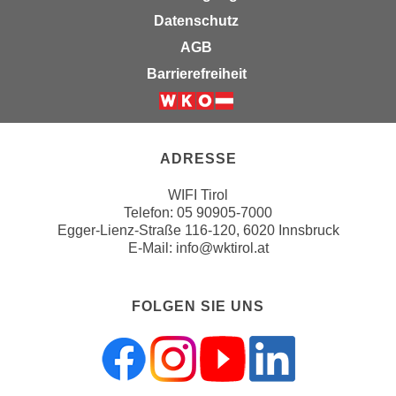
h
r
Datenschutz
e
e
AGB
n
C
I
Barrierefreiheit
o
h
o
r
Weiter zur Website der Wirts
k
e
i
D
ADRESSE
e
a
s
WIFI Tirol
t
f
Telefon:
05 90905-7000
e
ü
Egger-Lienz-Straße 116-120, 6020 Innsbruck
n
r
E-Mail:
info@wktirol.at
k
M
e
a
i
FOLGEN SIE UNS
r
n
k
e
e
m
t
d
i