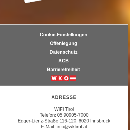
h
e
u
c
t
h
z
n
r
i
Cookie-Einstellungen
e
s
Offenlegung
c
c
h
Datenschutz
h
t
e
AGB
l
D
Barrierefreiheit
i
a
c
t
Weiter zur Website der Wirtsc
h
e
e
n
ADRESSE
n
.
R
E
WIFI Tirol
e
Telefon:
05 90905-7000
i
c
Egger-Lienz-Straße 116-120, 6020 Innsbruck
n
E-Mail:
info@wktirol.at
h
e