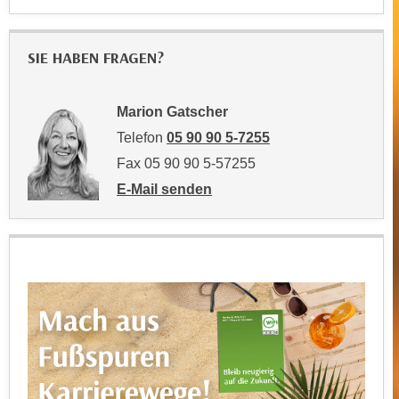
t
D
z
a
n
SIE HABEN FRAGEN?
z
i
u
v
v
Marion Gatscher
e
e
a
Telefon
05 90 90 5-7255
r
u
a
Fax 05 90 90 5-57255
u
r
E-Mail senden
n
b
an Marion Gatscher: mailto:marion.gatsch
t
e
e
i
r
t
l
e
i
n
e
w
g
i
e
r
n
u