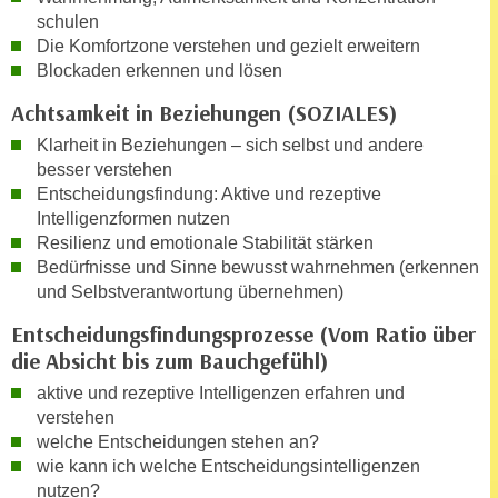
r
schulen
a
t
Die Komfortzone verstehen und gezielt erweitern
b
e
Blockaden erkennen und lösen
e
C
n
Achtsamkeit in Beziehungen (SOZIALES)
o
.
o
Klarheit in Beziehungen – sich selbst und andere
W
k
besser verstehen
e
Entscheidungsfindung: Aktive und rezeptive
i
n
Intelligenzformen nutzen
e
n
Resilienz und emotionale Stabilität stärken
s
S
Bedürfnisse und Sinne bewusst wahrnehmen (erkennen
z
und Selbstverantwortung übernehmen)
i
u
e
A
Entscheidungsfindungsprozesse (Vom Ratio über
d
n
die Absicht bis zum Bauchgefühl)
e
a
aktive und rezeptive Intelligenzen erfahren und
r
l
verstehen
C
y
welche Entscheidungen stehen an?
o
s
wie kann ich welche Entscheidungsintelligenzen
o
e
nutzen?