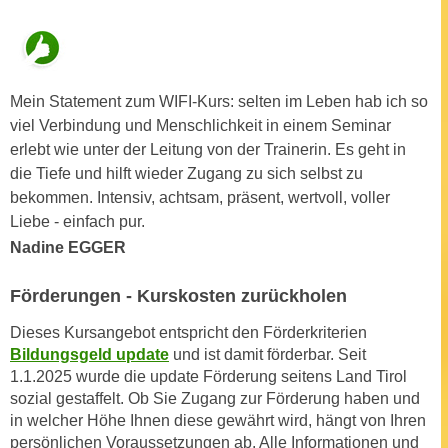
u
e
b
n
i
i
e
n
Mein Statement zum WIFI-Kurs: selten im Leben hab ich so
t
d
viel Verbindung und Menschlichkeit in einem Seminar
e
e
erlebt wie unter der Leitung von der Trainerin. Es geht in
n
n
die Tiefe und hilft wieder Zugang zu sich selbst zu
,
U
bekommen. Intensiv, achtsam, präsent, wertvoll, voller
w
S
Liebe - einfach pur.
e
A
r
Nadine EGGER
,
d
b
Förderungen - Kurskosten zurückholen
e
e
n
Dieses Kursangebot entspricht den Förderkriterien
i
w
Bildungsgeld update
und ist damit förderbar. Seit
w
e
1.1.2025 wurde die update Förderung seitens Land Tirol
e
i
sozial gestaffelt. Ob Sie Zugang zur Förderung haben und
l
t
in welcher Höhe Ihnen diese gewährt wird, hängt von Ihren
c
e
persönlichen Voraussetzungen ab. Alle Informationen und