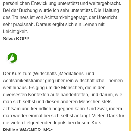
n
persönlichen Entwicklung unterstützt und weitergebracht.
b
p
Bei der Buchung wurde ich sehr unterstützt. Die Haltung
e
e
des Trainers ist von Achtsamkeit geprägt, der Unterricht
r
r
sehr praxisnah. Daraus ergibt sich ein Lernen mit
h
s
Leichtigkeit.
i
o
Silvia KOPP
n
n
a
e
u
n
s
b
e
e
Der Kurs zum (Wirtschafts-)Meditations- und
i
z
Achtsamkeitstrainer ging über rein wirtschaftliche Themen
n
o
weit hinaus. Es ging um die Menschen, die in den
e
g
diversesten Kontexten aufeinandertreffen, und darum, wie
a
e
man sich selbst und diesen anderen Menschen stets
n
n
achtsam und freundlich begegnen kann. Und zwar, indem
g
e
man wieder einmal bei sich selbst anfängt. Vielen Dank für
e
n
die vielen tiefgreifenden Inputs bei diesem Kurs.
n
D
Philipp WAGNER, MSc
e