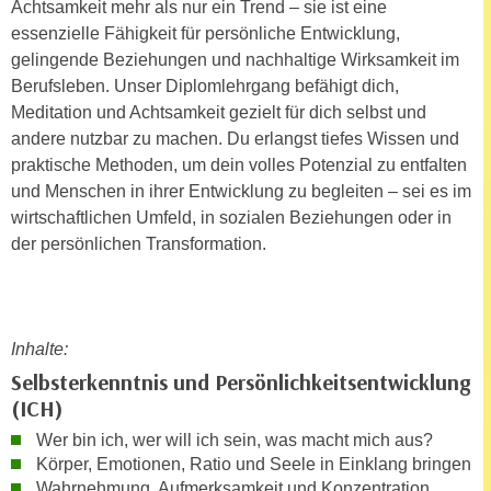
Achtsamkeit mehr als nur ein Trend – sie ist eine
n
d
essenzielle Fähigkeit für persönliche Entwicklung,
E
e
gelingende Beziehungen und nachhaltige Wirksamkeit im
U
n
Berufsleben. Unser Diplomlehrgang befähigt dich,
-
w
Meditation und Achtsamkeit gezielt für dich selbst und
U
i
andere nutzbar zu machen. Du erlangst tiefes Wissen und
S
r
praktische Methoden, um dein volles Potenzial zu entfalten
A
z
und Menschen in ihrer Entwicklung zu begleiten – sei es im
u
i
wirtschaftlichen Umfeld, in sozialen Beziehungen oder in
n
e
der persönlichen Transformation.
t
l
e
o
r
r
w
i
Inhalte:
o
e
Selbsterkenntnis und Persönlichkeitsentwicklung
r
n
(ICH)
f
t
e
Wer bin ich, wer will ich sein, was macht mich aus?
i
n
Körper, Emotionen, Ratio und Seele in Einklang bringen
e
Wahrnehmung, Aufmerksamkeit und Konzentration
h