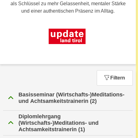
n
als Schlüssel zu mehr Gelassenheit, mentaler Stärke
h
u
und einer authentischen Präsenz im Alltag.
C
r
o
C
o
o
k
o
i
k
e
i
s
e
v
s
o
,
Filtern
n
d
U
i
Basisseminar (Wirtschafts-)Meditations-
S
e
und Achtsamkeitstrainerin
(2)
-
f
a
ü
Diplomlehrgang
m
r
(Wirtschafts-)Meditations- und
e
d
Achtsamkeitstrainerin
(1)
r
i