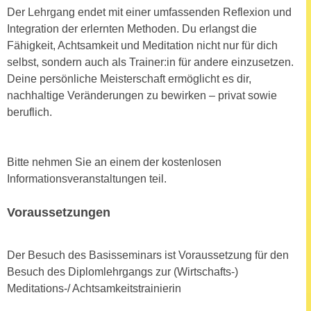
n
Der Lehrgang endet mit einer umfassenden Reflexion und
e
,
Integration der erlernten Methoden. Du erlangst die
l
g
Fähigkeit, Achtsamkeit und Meditation nicht nur für dich
e
e
selbst, sondern auch als Trainer:in für andere einzusetzen.
v
l
Deine persönliche Meisterschaft ermöglicht es dir,
a
a
nachhaltige Veränderungen zu bewirken – privat sowie
n
n
beruflich.
t
g
e
e
I
n
Bitte nehmen Sie an einem der kostenlosen
n
I
Informationsveranstaltungen teil.
h
h
a
r
Voraussetzungen
l
e
t
d
e
Der Besuch des Basisseminars ist Voraussetzung für den
u
a
Besuch des Diplomlehrgangs zur (Wirtschafts-)
r
n
Meditations-/ Achtsamkeitstrainierin
c
z
h