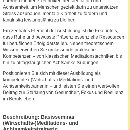
erlernen fundierte Techniken der Meditation und
n
i
Achtsamkeit, um Menschen gezielt darin zu unterstützen,
S
Stress abzubauen, mentale Klarheit zu fördern und
c
i
langfristig leistungsfähig zu bleiben.
h
e
n
a
Ein zentrales Element der Ausbildung ist die Erkenntnis,
i
u
dass Ruhe und bewusste Präsenz essenzielle Ressourcen
c
für beruflichen Erfolg darstellen. Neben theoretischem
f
h
Wissen erwerben Sie umfassende praktische
„
t
Kompetenzen – von klassischen Meditationstechniken bis
A
d
hin zu alltagstauglichen Achtsamkeitsübungen.
l
e
l
Positionieren Sie sich mit dieser Ausbildung als
m
e
kompetente:r (Wirtschafts-) Meditations- und
D
a
Achtsamkeitstrainer:in – und leisten Sie einen wertvollen
a
Beitrag zur Stärkung von Gesundheit, Fokus und Resilienz
k
t
im Berufsleben.
z
e
e
n
p
Beschreibung: Basisseminar
s
t
(Wirtschafts-)Meditations- und
c
i
Achtsamkeitstrainerin