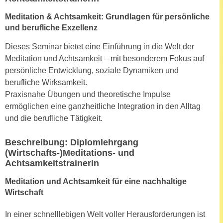
h
e
u
Meditation & Achtsamkeit: Grundlagen für persönliche
r
t
und berufliche Exzellenz
e
z
n
Dieses Seminar bietet eine Einführung in die Welt der
a
“
Meditation und Achtsamkeit – mit besonderem Fokus auf
b
k
persönliche Entwicklung, soziale Dynamiken und
k
l
berufliche Wirksamkeit.
o
i
Praxisnahe Übungen und theoretische Impulse
m
c
ermöglichen eine ganzheitliche Integration in den Alltag
m
k
und die berufliche Tätigkeit.
e
e
n
n
Beschreibung: Diplomlehrgang
z
,
(Wirtschafts-)Meditations- und
w
Achtsamkeitstrainerin
v
i
e
Meditation und Achtsamkeit für eine nachhaltige
s
r
Wirtschaft
c
w
h
e
In einer schnelllebigen Welt voller Herausforderungen ist
e
n