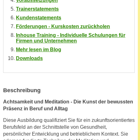
Voraussetzungen
e
e
Trainerstatements
n
n
Kundenstatements
e
o
Förderungen - Kurskosten zurückholen
i
t
n
Inhouse Training - Individuelle Schulungen für
w
Firmen und Unternehmen
s
e
Mehr lesen im Blog
e
n
t
Downloads
d
z
i
e
g
n
s
,
i
Beschreibung
w
n
Achtsamkeit und Meditation - Die Kunst der bewussten
e
d
Präsenz in Beruf und Alltag
l
.
c
W
Diese Ausbildung qualifiziert Sie für ein zukunftsorientiertes
h
Berufsfeld an der Schnittstelle von Gesundheit,
e
e
persönlicher Entwicklung und betrieblichem Kontext. Sie
n
s