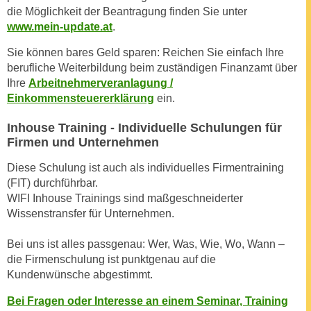
h
r
die Möglichkeit der Beantragung finden Sie unter
e
www.mein-update.at
.
e
n
C
Sie können bares Geld sparen: Reichen Sie einfach Ihre
I
o
berufliche Weiterbildung beim zuständigen Finanzamt über
h
o
Ihre
Arbeitnehmerveranlagung /
r
k
Einkommensteuererklärung
ein.
e
i
D
Inhouse Training - Individuelle Schulungen für
e
a
Firmen und Unternehmen
s
t
f
Diese Schulung ist auch als individuelles Firmentraining
e
ü
(FIT) durchführbar.
n
r
WIFI Inhouse Trainings sind maßgeschneiderter
k
M
Wissenstransfer für Unternehmen.
e
a
i
r
Bei uns ist alles passgenau: Wer, Was, Wie, Wo, Wann –
n
die Firmenschulung ist punktgenau auf die
k
e
Kundenwünsche abgestimmt.
e
m
t
Bei Fragen oder Interesse an einem Seminar, Training
d
i