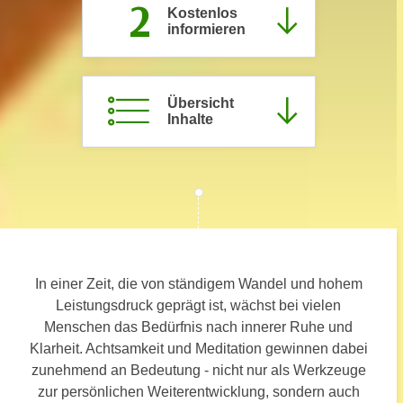
2
Kostenlos
c
i
informieren
h
m
t
m
e
u
n
Übersicht
n
Inhalte
S
g
i
v
e
e
,
r
d
w
a
e
s
n
s
d
In einer Zeit, die von ständigem Wandel und hohem
w
e
Leistungsdruck geprägt ist, wächst bei vielen
i
n
Menschen das Bedürfnis nach innerer Ruhe und
r
w
Klarheit. Achtsamkeit und Meditation gewinnen dabei
a
i
zunehmend an Bedeutung - nicht nur als Werkzeuge
u
r
zur persönlichen Weiterentwicklung, sondern auch
c