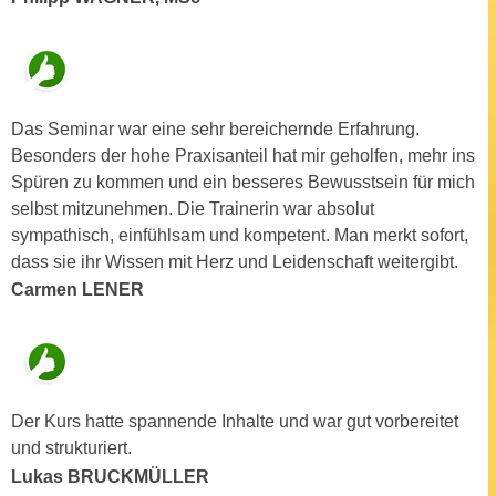
a
h
t
m
e
e
n
O
a
Das Seminar war eine sehr bereichernde Erfahrung.
n
u
Besonders der hohe Praxisanteil hat mir geholfen, mehr ins
l
c
Spüren zu kommen und ein besseres Bewusstsein für mich
i
h
selbst mitzunehmen. Die Trainerin war absolut
n
a
sympathisch, einfühlsam und kompetent. Man merkt sofort,
e
n
dass sie ihr Wissen mit Herz und Leidenschaft weitergibt.
-
U
Carmen LENER
J
n
o
t
u
e
r
r
n
n
Der Kurs hatte spannende Inhalte und war gut vorbereitet
e
e
und strukturiert.
y
h
Lukas BRUCKMÜLLER
z
m