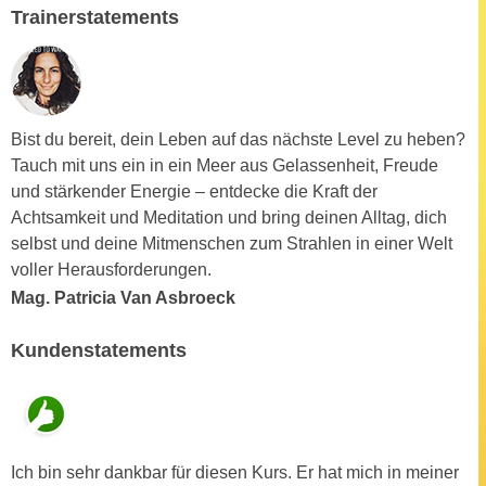
u
Trainerstatements
d
z
i
e
e
i
C
g
o
e
Bist du bereit, dein Leben auf das nächste Level zu heben?
o
n
Tauch mit uns ein in ein Meer aus Gelassenheit, Freude
k
.
und stärkender Energie – entdecke die Kraft der
i
U
Achtsamkeit und Meditation und bring deinen Alltag, dich
e
m
selbst und deine Mitmenschen zum Strahlen in einer Welt
s
I
voller Herausforderungen.
e
h
Mag. Patricia Van Asbroeck
r
n
h
e
Kundenstatements
o
n
b
d
e
a
n
r
e
Ich bin sehr dankbar für diesen Kurs. Er hat mich in meiner
ü