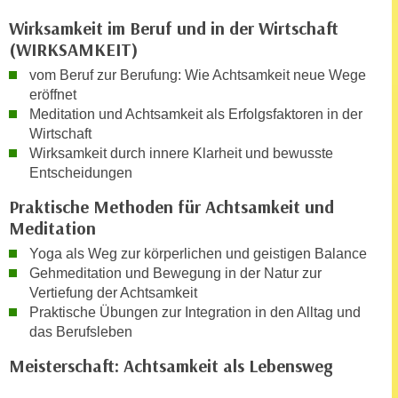
k
z
Wirksamkeit im Beruf und in der Wirtschaft
i
w
(WIRKSAMKEIT)
e
e
-
vom Beruf zur Berufung: Wie Achtsamkeit neue Wege
c
S
eröffnet
k
e
Meditation und Achtsamkeit als Erfolgsfaktoren in der
e
Wirtschaft
t
n
Wirksamkeit durch innere Klarheit und bewusste
z
u
Entscheidungen
u
n
n
Praktische Methoden für Achtsamkeit und
d
g
Meditation
u
z
m
Yoga als Weg zur körperlichen und geistigen Balance
u
f
Gehmeditation und Bewegung in der Natur zur
s
ü
Vertiefung der Achtsamkeit
t
r
Praktische Übungen zur Integration in den Alltag und
i
das Berufsleben
S
m
i
Meisterschaft: Achtsamkeit als Lebensweg
m
e
e
r