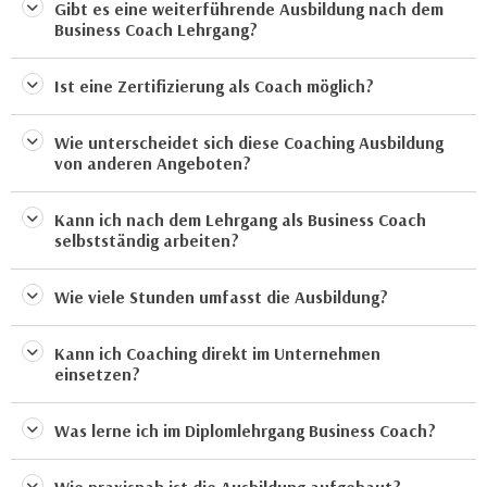
n
Gibt es eine weiterführende Ausbildung nach dem
b
Business Coach Lehrgang?
p
e
e
r
r
Ist eine Zertifizierung als Coach möglich?
h
s
i
o
Wie unterscheidet sich diese Coaching Ausbildung
n
von anderen Angeboten?
n
a
e
u
n
Kann ich nach dem Lehrgang als Business Coach
s
selbstständig arbeiten?
b
e
e
i
z
Wie viele Stunden umfasst die Ausbildung?
n
o
e
g
Kann ich Coaching direkt im Unternehmen
a
e
einsetzen?
n
n
g
e
Was lerne ich im Diplomlehrgang Business Coach?
e
n
n
D
e