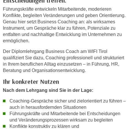
Entscheidungen treffen.
n
i
S
Führungskräfte entwickeln Mitarbeitende, moderieren
c
Konflikte, begleiten Veränderungen und geben Orientierung.
i
h
Genau hier setzt Business Coaching an: als wirksames
e
n
Instrument, um Gespräche klar zu führen, Potenziale zu
a
i
entfalten und nachhaltige Entwicklung im Unternehmen zu
u
ermöglichen.
c
f
h
„
Der Diplomlehrgang Business Coach am WIFI Tirol
t
A
qualifiziert Sie dazu, Coaching professionell und strukturiert
d
in Ihrem beruflichen Alltag einzusetzen – in Führung, HR,
l
e
Beratung und Organisationsentwicklung.
l
m
e
Ihr konkreter Nutzen
D
a
a
Nach dem Lehrgang sind Sie in der Lage:
k
t
z
Coaching-Gespräche sicher und zielorientiert zu führen –
e
e
auch in herausfordernden Situationen
n
p
Führungskräfte und Mitarbeitende bei Entscheidungen
s
t
und Veränderungsprozessen wirksam zu begleiten
c
Konflikte konstruktiv zu klären und
i