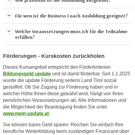
Wie praxisnah ist die Ausbildung aufgebaut?
a
h
t
m
Für wen ist die Business Coach Ausbildung geeignet?
e
e
n
O
Welche Voraussetzungen muss ich für die Teilnahme
a
n
erfüllen?
u
l
c
i
h
Förderungen - Kurskosten zurückholen
n
a
e
Dieses Kursangebot entspricht den Förderkriterien
n
-
Bildungsgeld update
und ist damit förderbar. Seit 1.1.2025
U
J
wurde die update Förderung seitens Land Tirol sozial
n
o
gestaffelt. Ob Sie Zugang zur Förderung haben und in
t
u
welcher Höhe Ihnen diese gewährt wird, hängt von Ihren
e
persönlichen Voraussetzungen ab. Alle Informationen und
r
r
die Möglichkeit der Beantragung finden Sie unter
n
n
www.mein-update.at
.
e
e
y
Sie können bares Geld sparen: Reichen Sie einfach Ihre
h
z
berufliche Weiterbildung beim zuständigen Finanzamt über
m