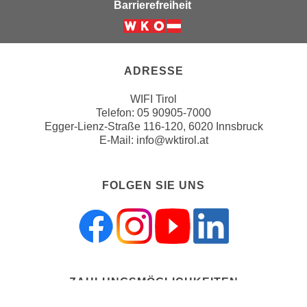
Barrierefreiheit
,
n
S
d
Weiter zur Website der Wirts
i
a
e
u
ADRESSE
n
s
u
g
WIFI Tirol
r
Telefon:
05 90905-7000
e
e
Egger-Lienz-Straße 116-120, 6020 Innsbruck
w
E-Mail:
info@wktirol.at
i
ä
n
h
g
l
FOLGEN SIE UNS
e
t
s
e
c
P
h
a
r
r
ä
t
ZAHLUNGSMÖGLICHKEITEN
n
n
k