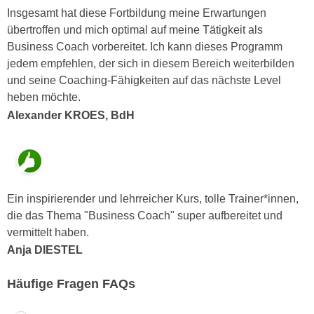
u
Insgesamt hat diese Fortbildung meine Erwartungen
d
z
übertroffen und mich optimal auf meine Tätigkeit als
i
e
Business Coach vorbereitet. Ich kann dieses Programm
e
i
jedem empfehlen, der sich in diesem Bereich weiterbilden
C
g
und seine Coaching-Fähigkeiten auf das nächste Level
o
e
heben möchte.
o
n
Alexander KROES, BdH
k
.
i
U
e
m
s
I
e
h
Ein inspirierender und lehrreicher Kurs, tolle Trainer*innen,
r
n
die das Thema "Business Coach" super aufbereitet und
h
e
vermittelt haben.
o
n
Anja DIESTEL
b
d
e
a
Häufige Fragen FAQs
n
r
e
ü