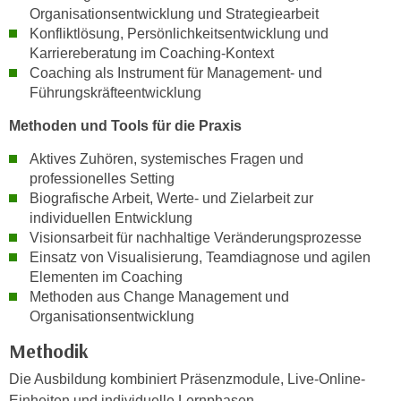
r
Organisationsentwicklung und Strategiearbeit
a
t
Konfliktlösung, Persönlichkeitsentwicklung und
b
e
Karriereberatung im Coaching-Kontext
e
C
Coaching als Instrument für Management- und
n
o
Führungskräfteentwicklung
.
o
Methoden und Tools für die Praxis
W
k
e
i
Aktives Zuhören, systemisches Fragen und
n
e
professionelles Setting
n
Biografische Arbeit, Werte- und Zielarbeit zur
s
S
individuellen Entwicklung
z
i
Visionsarbeit für nachhaltige Veränderungsprozesse
u
e
Einsatz von Visualisierung, Teamdiagnose und agilen
A
Elementen im Coaching
d
n
Methoden aus Change Management und
e
a
Organisationsentwicklung
r
l
C
Methodik
y
o
s
Die Ausbildung kombiniert Präsenzmodule, Live-Online-
o
e
Einheiten und individuelle Lernphasen.