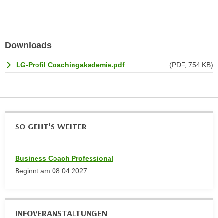
h
r
e
e
n
C
I
o
Downloads
h
o
r
LG-Profil Coachingakademie.pdf
(PDF, 754 KB)
k
e
i
D
e
a
s
t
f
e
ü
SO GEHT'S WEITER
n
r
k
M
e
Business Coach Professional
a
i
r
Beginnt am
08.04.2027
n
k
e
e
m
t
INFOVERANSTALTUNGEN
d
i