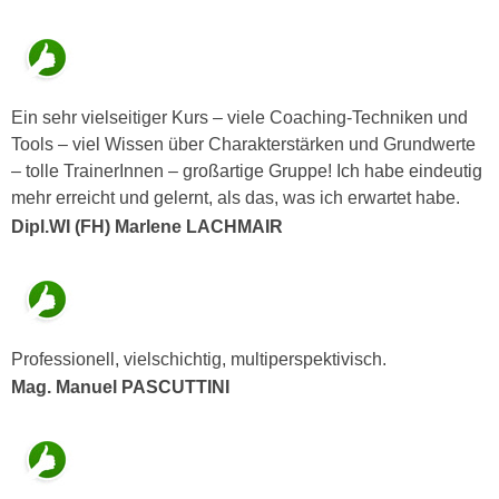
n
e
,
l
g
e
e
v
Ein sehr vielseitiger Kurs – viele Coaching-Techniken und
l
a
Tools – viel Wissen über Charakterstärken und Grundwerte
a
n
– tolle TrainerInnen – großartige Gruppe! Ich habe eindeutig
n
t
mehr erreicht und gelernt, als das, was ich erwartet habe.
g
e
Dipl.WI (FH) Marlene LACHMAIR
e
I
n
n
I
h
h
a
r
l
Professionell, vielschichtig, multiperspektivisch.
e
t
Mag. Manuel PASCUTTINI
d
e
u
a
r
n
c
z
h