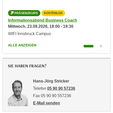
e
n
m
g
PRÄSENZKURS
KOSTENLOS
E
z
Informationsabend Business Coach
Inf
U
w
Mittwoch,
23.09.2026
,
18:00
-
19:30
Die
-
e
WIFI Innsbruck Campus
WIF
D
c
a
k
ALLE ANZEIGEN
ALL
t
e
e
u
n
n
s
SIE HABEN FRAGEN?
d
c
O
h
p
Hans-Jörg Stricker
u
t
Telefon
05 90 90 57236
t
i
z
Fax 05 90 90 557236
m
r
i
E-Mail senden
e
e
an Hans-Jörg Stricker: mailto:hans.strick
c