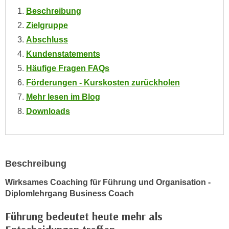
e
Beschreibung
e
n
n
Zielgruppe
e
o
Abschluss
i
t
Kundenstatements
n
w
Häufige Fragen FAQs
s
e
e
Förderungen - Kurskosten zurückholen
n
t
Mehr lesen im Blog
d
z
i
Downloads
e
g
n
s
,
i
w
n
Beschreibung
e
d
l
Wirksames Coaching für Führung und Organisation -
.
c
Diplomlehrgang Business Coach
W
h
e
Führung bedeutet heute mehr als
e
n
s