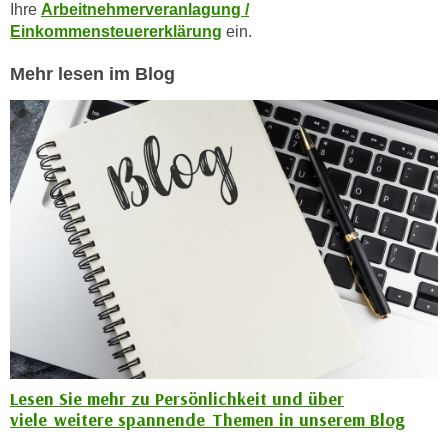
u
Ihre
Arbeitnehmerveranlagung /
e
b
Einkommensteuererklärung
ein.
n
i
i
Mehr lesen im Blog
e
n
t
d
e
e
n
n
,
U
w
S
e
A
r
,
d
b
e
e
n
i
w
w
e
e
i
Lesen Sie mehr zu Persönlichkeit und über
l
t
viele weitere spannende Themen in unserem Blog
c
e