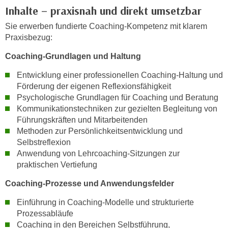
n
Inhalte – praxisnah und direkt umsetzbar
d
E
e
Sie erwerben fundierte Coaching-Kompetenz mit klarem
U
n
Praxisbezug:
-
w
Coaching-Grundlagen und Haltung
U
i
S
r
Entwicklung einer professionellen Coaching-Haltung und
A
z
Förderung der eigenen Reflexionsfähigkeit
u
i
Psychologische Grundlagen für Coaching und Beratung
n
Kommunikationstechniken zur gezielten Begleitung von
e
t
Führungskräften und Mitarbeitenden
l
e
Methoden zur Persönlichkeitsentwicklung und
o
r
Selbstreflexion
r
Anwendung von Lehrcoaching-Sitzungen zur
w
i
praktischen Vertiefung
o
e
r
n
Coaching-Prozesse und Anwendungsfelder
f
t
Einführung in Coaching-Modelle und strukturierte
e
i
Prozessabläufe
n
e
Coaching in den Bereichen Selbstführung,
h