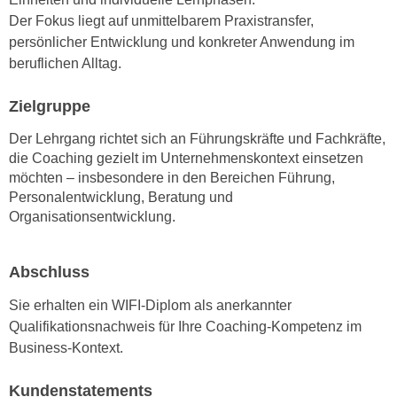
k
z
Der Fokus liegt auf unmittelbarem Praxistransfer,
i
w
persönlicher Entwicklung und konkreter Anwendung im
e
e
beruflichen Alltag.
-
c
S
k
Zielgruppe
e
e
t
Der Lehrgang richtet sich an Führungskräfte und Fachkräfte,
n
z
die Coaching gezielt im Unternehmenskontext einsetzen
u
u
möchten – insbesondere in den Bereichen Führung,
n
Personalentwicklung, Beratung und
n
d
Organisationsentwicklung.
g
u
z
m
u
f
Abschluss
s
ü
t
Sie erhalten ein WIFI-Diplom als anerkannter
r
i
Qualifikationsnachweis für Ihre Coaching-Kompetenz im
S
m
Business-Kontext.
i
m
e
e
Kundenstatements
r