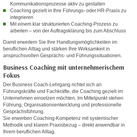
h
Kommunikationsprozesse aktiv zu gestalten
e
u
Coaching gezielt in Ihre Führungs- oder HR-Praxis zu
r
t
integrieren
e
Mit einem klar strukturierten Coaching-Prozess zu
z
n
arbeiten – von der Auftragsklärung bis zum Abschluss
a
“
b
k
Damit erweitern Sie Ihre Handlungsmöglichkeiten im
k
l
beruflichen Alltag und stärken Ihre Wirksamkeit in
o
anspruchsvollen Gesprächs- und Führungssituationen.
i
m
c
Business Coaching mit unternehmerischem
m
k
Fokus
e
e
n
Der Business Coach-Lehrgang richtet sich an
n
z
Führungskräfte und Fachkräfte, die Coaching gezielt im
,
w
Unternehmen einsetzen möchten. Im Mittelpunkt stehen
v
Führung, Organisationsentwicklung und professionelle
i
e
Gesprächsführung.
s
r
Sie erwerben Coaching-Kompetenz mit systemischer
c
w
Methodik und klarem Praxisbezug – direkt anwendbar in
h
e
Ihrem beruflichen Alltag.
e
n