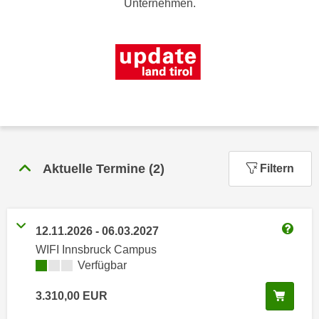
Unternehmen.
n
h
u
C
r
o
C
o
o
k
o
i
k
e
i
s
e
v
s
Aktuelle Termine
(
2
)
Filtern
o
,
n
d
U
i
S
e
12.11.2026
-
06.03.2027
-
Weitere
f
WIFI Innsbruck Campus
a
ü
Kursverfügbarkeit:
Verfügbar
m
r
e
In de
d
3.310,00
EUR
r
i