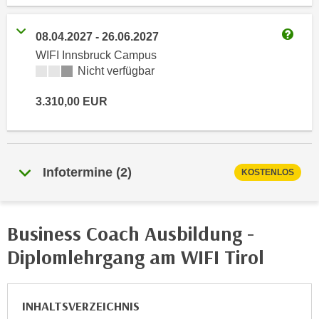
i
e
k
F
08.04.2027
-
26.06.2027
a
u
Weitere
WIFI Innsbruck Campus
n
n
Kursverfügbarkeit:
Nicht verfügbar
i
k
s
t
3.310,00
EUR
c
i
h
o
e
n
n
d
Infotermine
(
2
)
KOSTENLOS
U
e
n
r
t
W
e
Business Coach Ausbildung -
e
r
b
Diplomlehrgang am WIFI Tirol
n
s
e
e
h
i
INHALTSVERZEICHNIS
m
t