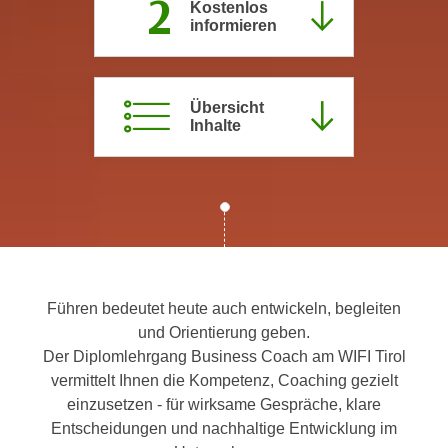
2
Kostenlos
c
i
informieren
h
m
t
m
e
u
Übersicht
n
n
Inhalte
S
g
i
v
e
e
,
r
d
w
a
e
s
n
s
Führen bedeutet heute auch entwickeln, begleiten
d
w
und Orientierung geben.
e
i
Der Diplomlehrgang Business Coach am WIFI Tirol
n
r
vermittelt Ihnen die Kompetenz, Coaching gezielt
w
a
einzusetzen - für wirksame Gespräche, klare
i
u
Entscheidungen und nachhaltige Entwicklung im
r
c