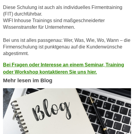
h
e
Diese Schulung ist auch als individuelles Firmentraining
u
r
(FIT) durchführbar.
t
e
WIFI Inhouse Trainings sind maßgeschneiderter
z
n
Wissenstransfer für Unternehmen.
a
“
b
Bei uns ist alles passgenau: Wer, Was, Wie, Wo, Wann – die
k
k
Firmenschulung ist punktgenau auf die Kundenwünsche
l
o
abgestimmt.
i
m
c
Bei Fragen oder Interesse an einem Seminar, Training
m
k
oder Workshop kontaktieren Sie uns hier.
e
e
Mehr lesen im Blog
n
n
z
,
w
v
i
e
s
r
c
w
h
e
e
n