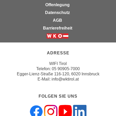
n
Offenlegung
e
,
l
Datenschutz
g
e
AGB
e
v
Barrierefreiheit
l
a
a
n
Weiter zur Website der Wirts
n
t
g
e
ADRESSE
e
I
n
n
WIFI Tirol
I
h
Telefon:
05 90905-7000
h
Egger-Lienz-Straße 116-120, 6020 Innsbruck
a
r
E-Mail:
info@wktirol.at
l
e
t
d
e
FOLGEN SIE UNS
u
a
r
n
c
z
h