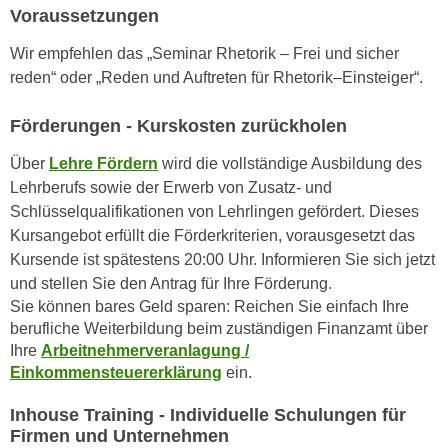
n
Voraussetzungen
i
S
c
Wir empfehlen das „Seminar Rhetorik – Frei und sicher
i
h
reden“ oder „Reden und Auftreten für Rhetorik–Einsteiger“.
e
n
a
i
Förderungen - Kurskosten zurückholen
u
c
f
Über
Lehre Fördern
wird die vollständige Ausbildung des
h
„
Lehrberufs sowie der Erwerb von Zusatz- und
t
A
Schlüsselqualifikationen von Lehrlingen gefördert. Dieses
d
l
Kursangebot erfüllt die Förderkriterien, vorausgesetzt das
e
l
Kursende ist spätestens 20:00 Uhr. Informieren Sie sich jetzt
m
e
und stellen Sie den Antrag für Ihre Förderung.
D
a
Sie können bares Geld sparen: Reichen Sie einfach Ihre
a
k
berufliche Weiterbildung beim zuständigen Finanzamt über
t
z
Ihre
Arbeitnehmerveranlagung /
e
e
Einkommensteuererklärung
ein.
n
p
s
Inhouse Training - Individuelle Schulungen für
t
c
Firmen und Unternehmen
i