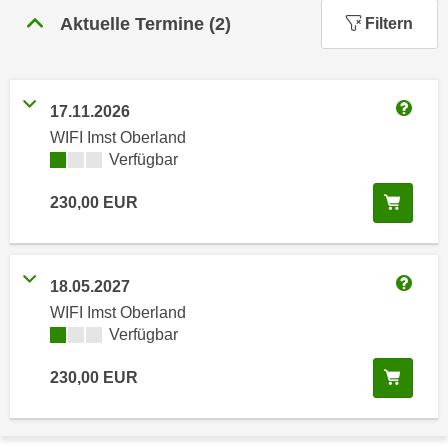
n
Aktuelle Termine
(
2
)
h
Filtern
u
C
r
o
C
o
o
17.11.2026
k
Weitere
o
WIFI Imst Oberland
i
k
Kursverfügbarkeit:
Verfügbar
e
i
s
e
In de
230,00
EUR
v
s
o
,
n
d
18.05.2027
U
i
Weitere
S
WIFI Imst Oberland
e
Kursverfügbarkeit:
Verfügbar
-
f
a
ü
In de
230,00
EUR
m
r
e
d
r
i