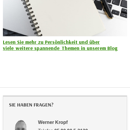
n
d
E
e
U
n
-
w
U
i
S
Lesen Sie mehr zu Persönlichkeit und über
r
A
viele weitere spannende Themen in unserem Blog
z
u
i
n
e
t
l
e
o
r
r
w
i
o
e
r
SIE HABEN FRAGEN?
n
f
t
e
i
Werner Kropf
n
e
h