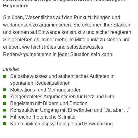
e
Begeistern
e
n
n
Sie üben, Wesentliches auf den Punkt zu bringen und
e
o
wertorientiert zu argumentieren. Sie erkennen Ihre Stärken
i
t
und können auf Einwände konstruktiv und sicher reagieren.
n
w
Sie genießen es immer mehr, im Mittelpunkt zu stehen und
s
e
erleben, wie leicht freies und selbstbewusstes
e
n
Reden/Argumentieren in jeder Situation sein kann.
t
d
z
i
Inhalte:
e
g
Selbstbewusstes und authentisches Auftreten in
n
s
spontanen Redesituationen
,
i
Motivations- und Meinungsreden
w
n
Zielgerichtetes Argumentieren für Herz und Hirn
e
d
Begeistern mit Bildern und Emotion
l
Konstruktiver Umgang mit Einwänden und "Ja, aber ..."
.
c
Hilfreiche rhetorische Stilmittel
W
h
Kommunikationspsychologie und Powertalking
e
e
n
s