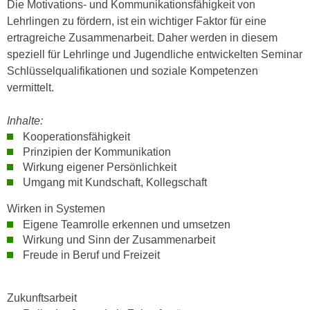
Die Motivations- und Kommunikationsfähigkeit von
n
i
Lehrlingen zu fördern, ist ein wichtiger Faktor für eine
S
c
ertragreiche Zusammenarbeit. Daher werden in diesem
i
h
speziell für Lehrlinge und Jugendliche entwickelten Seminar
e
n
Schlüsselqualifikationen und soziale Kompetenzen
a
i
vermittelt.
u
c
f
h
Inhalte:
„
t
Kooperationsfähigkeit
A
d
Prinzipien der Kommunikation
l
e
Wirkung eigener Persönlichkeit
l
m
Umgang mit Kundschaft, Kollegschaft
e
D
a
Wirken in Systemen
a
k
Eigene Teamrolle erkennen und umsetzen
t
z
Wirkung und Sinn der Zusammenarbeit
e
e
Freude in Beruf und Freizeit
n
p
s
t
Zukunftsarbeit
c
i