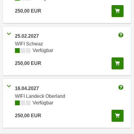
i
e
k
In de
250,00
EUR
F
a
u
n
n
i
k
25.02.2027
s
t
Weitere
WIFI Schwaz
c
i
Kursverfügbarkeit:
Verfügbar
h
o
e
n
In de
250,00
EUR
n
d
U
e
n
r
t
16.04.2027
W
Weitere
e
WIFI Landeck Oberland
e
r
Kursverfügbarkeit:
Verfügbar
b
n
s
In de
250,00
EUR
e
e
h
i
m
t