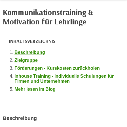
e
e
Kommunikationstraining &
n
n
e
Motivation für Lehrlinge
o
i
t
n
w
s
INHALTSVERZEICHNIS
e
e
n
t
Beschreibung
d
z
Zielgruppe
i
e
g
Förderungen - Kurskosten zurückholen
n
s
Inhouse Training - Individuelle Schulungen für
,
Firmen und Unternehmen
i
w
n
Mehr lesen im Blog
e
d
l
.
c
W
h
e
Beschreibung
e
n
s