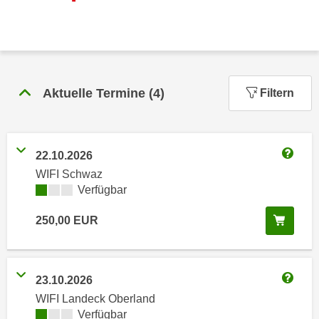
n
h
u
C
r
o
C
o
o
k
o
Aktuelle Termine
(
4
)
Filtern
i
k
e
i
s
e
v
22.10.2026
s
Weitere
o
WIFI Schwaz
,
n
Kursverfügbarkeit:
Verfügbar
d
U
i
In de
250,00
EUR
S
e
-
f
a
ü
m
r
23.10.2026
e
Weitere
d
WIFI Landeck Oberland
r
i
Kursverfügbarkeit:
Verfügbar