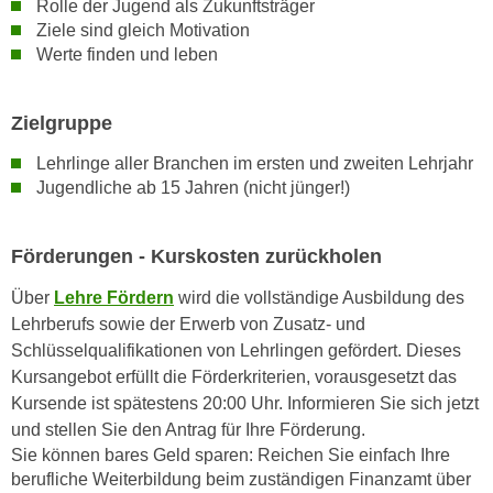
Rolle der Jugend als Zukunftsträger
h
e
Ziele sind gleich Motivation
u
r
Werte finden und leben
t
e
z
n
a
Zielgruppe
“
b
k
Lehrlinge aller Branchen im ersten und zweiten Lehrjahr
k
l
Jugendliche ab 15 Jahren (nicht jünger!)
o
i
m
c
m
k
Förderungen - Kurskosten zurückholen
e
e
Über
Lehre Fördern
wird die vollständige Ausbildung des
n
n
Lehrberufs sowie der Erwerb von Zusatz- und
z
,
Schlüsselqualifikationen von Lehrlingen gefördert. Dieses
w
v
Kursangebot erfüllt die Förderkriterien, vorausgesetzt das
i
e
Kursende ist spätestens 20:00 Uhr. Informieren Sie sich jetzt
s
r
und stellen Sie den Antrag für Ihre Förderung.
c
w
Sie können bares Geld sparen: Reichen Sie einfach Ihre
h
e
berufliche Weiterbildung beim zuständigen Finanzamt über
e
n