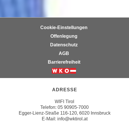
u
d
z
i
e
e
i
C
Cookie-Einstellungen
g
o
Offenlegung
e
o
n
Datenschutz
k
.
AGB
i
U
e
Barrierefreiheit
m
s
I
e
Weiter zur Website der Wirts
h
r
n
h
ADRESSE
e
o
n
WIFI Tirol
b
d
Telefon:
05 90905-7000
e
a
Egger-Lienz-Straße 116-120, 6020 Innsbruck
n
E-Mail:
info@wktirol.at
r
e
ü