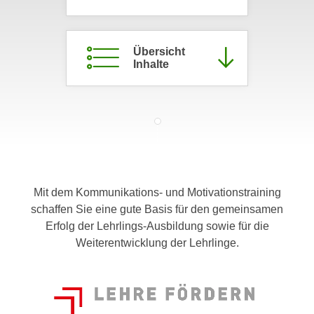
c
i
h
m
t
m
Übersicht
e
Inhalte
u
n
n
S
g
i
v
e
e
,
r
d
w
a
e
Mit dem Kommunikations- und Motivationstraining
s
n
schaffen Sie eine gute Basis für den gemeinsamen
s
d
Erfolg der Lehrlings-Ausbildung sowie für die
w
e
Weiterentwicklung der Lehrlinge.
i
n
r
w
a
i
u
r
c