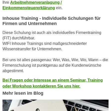
Ihre
Arbeitnehmerveranlagung /
n
d
Einkommensteuererklärung
ein.
E
e
U
n
Inhouse Training - Individuelle Schulungen für
-
Firmen und Unternehmen
w
U
i
Diese Schulung ist auch als individuelles Firmentraining
S
r
(FIT) durchführbar.
A
z
WIFI Inhouse Trainings sind maßgeschneiderter
u
i
Wissenstransfer für Unternehmen.
n
e
t
l
Bei uns ist alles passgenau: Wer, Was, Wie, Wo, Wann – die
e
o
Firmenschulung ist punktgenau auf die Kundenwünsche
r
abgestimmt.
r
w
i
Bei Fragen oder Interesse an einem Seminar, Training
o
e
oder Workshop kontaktieren Sie uns hier.
r
n
Mehr lesen im Blog
f
t
e
i
n
e
h