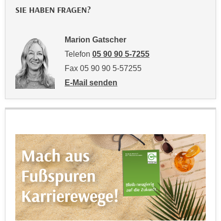
k
z
SIE HABEN FRAGEN?
i
w
e
e
-
Marion Gatscher
c
S
Telefon
05 90 90 5-7255
k
e
e
Fax 05 90 90 5-57255
t
n
E-Mail senden
z
u
an Marion Gatscher: mailto:marion.gatsch
u
n
n
d
g
u
z
m
u
f
s
ü
t
r
i
S
m
i
m
e
e
r