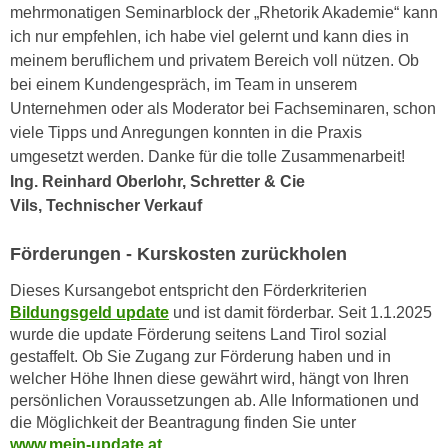
mehrmonatigen Seminarblock der „Rhetorik Akademie“ kann
a
h
ich nur empfehlen, ich habe viel gelernt und kann dies in
t
m
meinem beruflichem und privatem Bereich voll nützen. Ob
e
e
bei einem Kundengespräch, im Team in unserem
n
O
Unternehmen oder als Moderator bei Fachseminaren, schon
a
n
viele Tipps und Anregungen konnten in die Praxis
u
l
umgesetzt werden. Danke für die tolle Zusammenarbeit!
c
i
Ing. Reinhard Oberlohr, Schretter & Cie
h
n
Vils, Technischer Verkauf
a
e
n
-
Förderungen - Kurskosten zurückholen
U
J
n
o
Dieses Kursangebot entspricht den Förderkriterien
t
u
Bildungsgeld update
und ist damit förderbar. Seit 1.1.2025
e
r
wurde die update Förderung seitens Land Tirol sozial
r
gestaffelt. Ob Sie Zugang zur Förderung haben und in
n
n
welcher Höhe Ihnen diese gewährt wird, hängt von Ihren
e
e
persönlichen Voraussetzungen ab. Alle Informationen und
y
h
die Möglichkeit der Beantragung finden Sie unter
z
www.mein-update.at
.
m