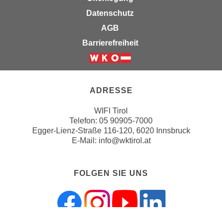
h
e
Datenschutz
u
c
t
AGB
h
z
Barrierefreiheit
n
r
i
e
s
Weiter zur Website der Wirts
c
c
h
ADRESSE
h
t
e
l
WIFI Tirol
D
Telefon:
05 90905-7000
i
a
Egger-Lienz-Straße 116-120, 6020 Innsbruck
c
t
E-Mail:
info@wktirol.at
h
e
e
n
n
FOLGEN SIE UNS
.
R
E
e
i
c
n
h
e