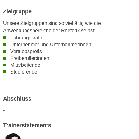
n
d
Zielgruppe
E
e
U
n
Unsere Zielgruppen sind so vielfältig wie die
-
w
Anwendungsbereiche der Rhetorik selbst:
U
i
Führungskräfte
S
r
Unternehmer und Unternehmerinnen
A
Vertriebsprofis
z
u
Freiberufler:innen
i
n
Mitarbeitende
e
t
Studierende
l
e
o
r
r
w
i
Abschluss
o
e
r
-
n
f
t
e
Trainerstatements
i
n
e
h