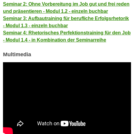
h
Seminar 2: Ohne Vorbereitung im Job gut und frei reden
e
u
und präsentieren - Modul 1.2 - einzeln buchbar
r
t
Seminar 3: Aufbautraining für berufliche Erfolgsrhetorik
e
z
- Modul 1.3 - einzeln buchbar
n
a
Seminar 4: Rhetorisches Perfektionstraining für den Job
“
b
- Modul 1.4 - in Kombination der Seminarreihe
k
k
l
o
Multimedia
i
m
c
m
k
e
e
n
n
z
,
w
v
i
e
s
r
c
w
h
e
e
n