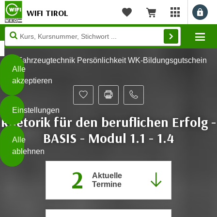
WIFI TIROL
Benu
myWIFI Apps ö
Merkliste
Warenkorb
Diese
Mo
Seite
Zum Inhalt springen
Zur Fußzeile springen
verwendet
Fahrzeugtechnik Persönlichkeit WK-Bildungsgutschein
Cookies
Alle
akzeptieren
O
h
Einstellungen
n
Rhetorik für den beruflichen Erfolg -
e
B
BASIS - Modul 1.1 - 1.4
I
Alle
i
h
ablehnen
t
r
t
2
e
Aktuelle
Weiterlesen
e
Z
Termine
b
u
e
s
a
- nur für sichtbaren Text
t