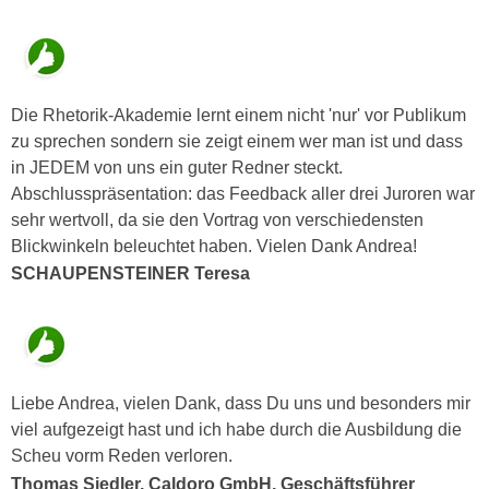
n
e
,
l
g
e
e
v
Die Rhetorik-Akademie lernt einem nicht 'nur' vor Publikum
l
a
zu sprechen sondern sie zeigt einem wer man ist und dass
a
n
in JEDEM von uns ein guter Redner steckt.
n
t
Abschlusspräsentation: das Feedback aller drei Juroren war
g
e
sehr wertvoll, da sie den Vortrag von verschiedensten
e
I
Blickwinkeln beleuchtet haben. Vielen Dank Andrea!
n
n
SCHAUPENSTEINER Teresa
I
h
h
a
r
l
e
t
d
e
Liebe Andrea, vielen Dank, dass Du uns und besonders mir
u
a
viel aufgezeigt hast und ich habe durch die Ausbildung die
r
n
Scheu vorm Reden verloren.
c
z
Thomas Siedler, Caldoro GmbH, Geschäftsführer
h