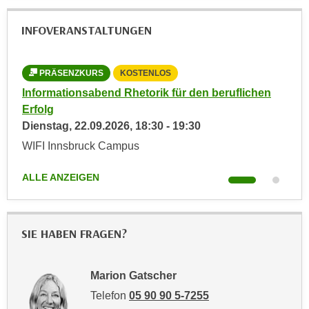
t
D
z
a
INFOVERANSTALTUNGEN
n
z
i
u
v
PRÄSENZKURS
KOSTENLOS
v
e
e
n
Informationsabend Rhetorik für den beruflichen
Inf
a
r
Erfolg
Erf
u
a
Dienstag,
22.09.2026
,
18:30
-
19:30
Die
u
r
WIFI Innsbruck Campus
WIF
n
b
t
e
ALLE ANZEIGEN
ALL
e
i
r
t
l
e
SIE HABEN FRAGEN?
i
n
e
w
g
i
Marion Gatscher
e
r
Telefon
05 90 90 5-7255
n
u