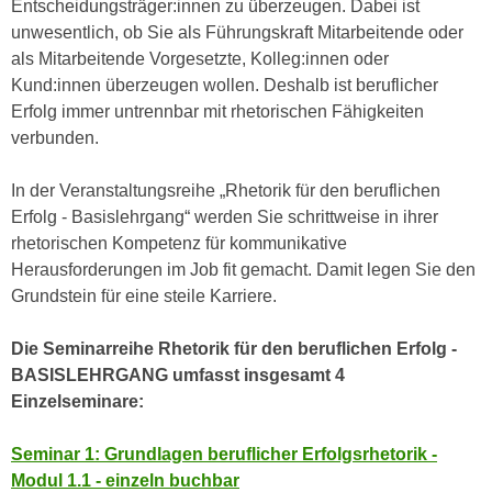
Entscheidungsträger:innen zu überzeugen. Dabei ist
n
i
unwesentlich, ob Sie als Führungskraft Mitarbeitende oder
S
c
als Mitarbeitende Vorgesetzte, Kolleg:innen oder
i
h
Kund:innen überzeugen wollen. Deshalb ist beruflicher
e
n
Erfolg immer untrennbar mit rhetorischen Fähigkeiten
a
i
verbunden.
u
c
f
h
In der Veranstaltungsreihe „Rhetorik für den beruflichen
„
t
Erfolg - Basislehrgang“ werden Sie schrittweise in ihrer
A
d
rhetorischen Kompetenz für kommunikative
l
e
Herausforderungen im Job fit gemacht. Damit legen Sie den
l
m
Grundstein für eine steile Karriere.
e
D
a
a
Die Seminarreihe Rhetorik für den beruflichen Erfolg -
k
t
BASISLEHRGANG umfasst insgesamt 4
z
e
Einzelseminare:
e
n
p
s
Seminar 1: Grundlagen beruflicher Erfolgsrhetorik -
t
c
Modul 1.1 - einzeln buchbar
i