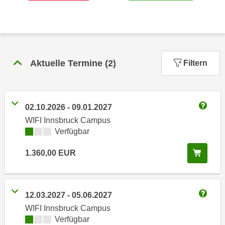
n
h
u
C
r
o
C
o
o
k
Aktuelle Termine
(
2
)
Filtern
o
i
k
e
i
s
e
02.10.2026
-
09.01.2027
v
s
Weitere
o
WIFI Innsbruck Campus
,
Kursverfügbarkeit:
Verfügbar
n
d
U
i
In de
1.360,00
EUR
S
e
-
f
a
ü
m
12.03.2027
-
05.06.2027
r
Weitere
e
WIFI Innsbruck Campus
d
r
Kursverfügbarkeit:
Verfügbar
i