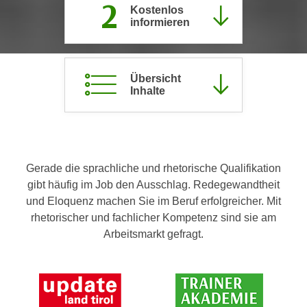
2
Kostenlos
c
i
informieren
h
m
t
m
e
u
n
Übersicht
n
Inhalte
S
g
i
v
e
e
,
r
d
w
Gerade die sprachliche und rhetorische Qualifikation
a
e
gibt häufig im Job den Ausschlag. Redegewandtheit
s
n
und Eloquenz machen Sie im Beruf erfolgreicher. Mit
s
d
rhetorischer und fachlicher Kompetenz sind sie am
w
e
Arbeitsmarkt gefragt.
i
n
r
w
a
i
u
r
c