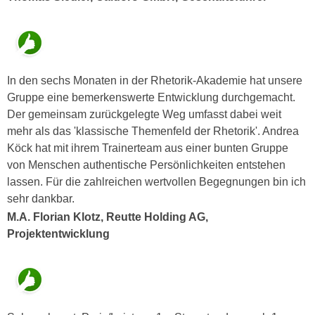
u
d
z
i
e
e
i
C
g
In den sechs Monaten in der Rhetorik-Akademie hat unsere
o
e
Gruppe eine bemerkenswerte Entwicklung durchgemacht.
o
n
Der gemeinsam zurückgelegte Weg umfasst dabei weit
k
.
mehr als das 'klassische Themenfeld der Rhetorik'. Andrea
i
U
Köck hat mit ihrem Trainerteam aus einer bunten Gruppe
e
m
von Menschen authentische Persönlichkeiten entstehen
s
I
lassen. Für die zahlreichen wertvollen Begegnungen bin ich
e
h
sehr dankbar.
r
n
M.A. Florian Klotz, Reutte Holding AG,
h
e
Projektentwicklung
o
n
b
d
e
a
n
r
e
ü