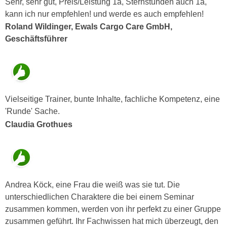
Sehr, sehr gut, Preis/Leistung 1a, Sternstunden auch 1a,
n
b
kann ich nur empfehlen! und werde es auch empfehlen!
p
e
Roland Wildinger, Ewals Cargo Care GmbH,
e
r
Geschäftsführer
r
h
s
i
o
n
n
a
e
u
Vielseitige Trainer, bunte Inhalte, fachliche Kompetenz, eine
n
s
'Runde' Sache.
b
e
Claudia Grothues
e
i
z
n
o
e
g
a
e
n
Andrea Köck, eine Frau die weiß was sie tut. Die
n
g
unterschiedlichen Charaktere die bei einem Seminar
e
e
zusammen kommen, werden von ihr perfekt zu einer Gruppe
n
n
zusammen geführt. Ihr Fachwissen hat mich überzeugt, den
D
e