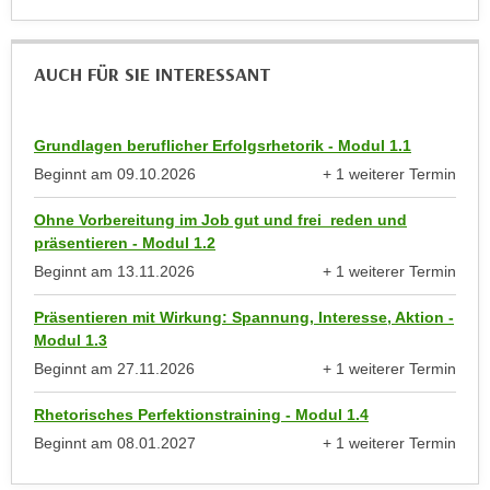
anzeigen
r
h
u
t
n
AUCH FÜR SIE INTERESSANT
a
g
n
s
g
z
Grundlagen beruflicher Erfolgsrhetorik - Modul 1.1
e
w
Beginnt am
09.10.2026
+ 1 weiterer Termin
m
e
anzeigen
e
c
Ohne Vorbereitung im Job gut und frei reden und
s
k
präsentieren - Modul 1.2
s
e
Beginnt am
13.11.2026
+ 1 weiterer Termin
e
anzeigen
g
n
Präsentieren mit Wirkung: Spannung, Interesse, Aktion -
e
e
Modul 1.3
s
n
Beginnt am
27.11.2026
+ 1 weiterer Termin
e
anzeigen
S
t
Rhetorisches Perfektionstraining - Modul 1.4
c
z
Beginnt am
08.01.2027
+ 1 weiterer Termin
h
t
anzeigen
u
.