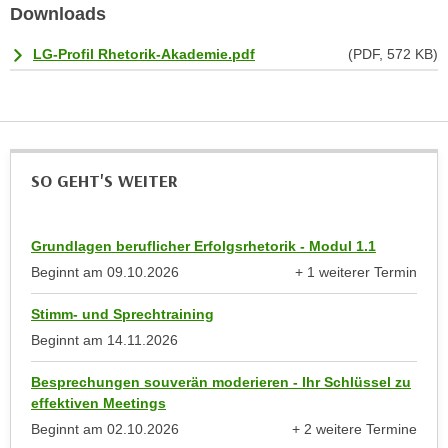
Downloads
e
n
m
g
LG-Profil Rhetorik-Akademie.pdf
(PDF, 572 KB)
E
z
U
w
-
e
D
c
a
k
SO GEHT'S WEITER
t
e
e
u
n
n
Grundlagen beruflicher Erfolgsrhetorik - Modul 1.1
s
d
Beginnt am
09.10.2026
+ 1 weiterer Termin
c
O
anzeigen
h
p
Stimm- und Sprechtraining
u
t
Beginnt am
14.11.2026
t
i
z
m
Besprechungen souverän moderieren - Ihr Schlüssel zu
r
effektiven Meetings
i
e
Beginnt am
02.10.2026
+ 2 weitere Termine
e
c