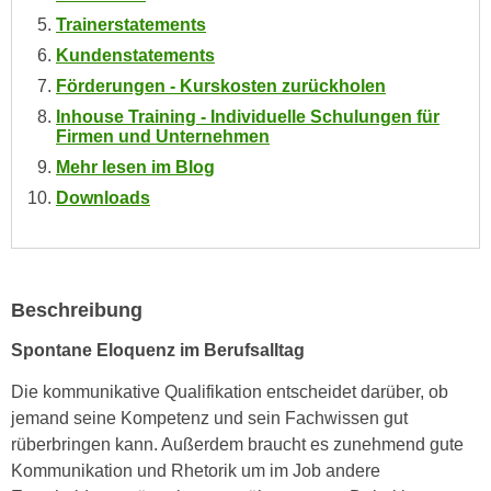
e
Trainerstatements
e
n
n
Kundenstatements
e
o
Förderungen - Kurskosten zurückholen
i
t
Inhouse Training - Individuelle Schulungen für
n
w
Firmen und Unternehmen
s
e
Mehr lesen im Blog
e
n
Downloads
t
d
z
i
e
g
n
s
,
Beschreibung
i
w
n
Spontane Eloquenz im Berufsalltag
e
d
l
Die kommunikative Qualifikation entscheidet darüber, ob
.
c
jemand seine Kompetenz und sein Fachwissen gut
W
h
rüberbringen kann. Außerdem braucht es zunehmend gute
e
e
Kommunikation und Rhetorik um im Job andere
n
s