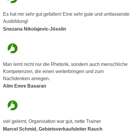
k
z
i
w
Es hat mir sehr gut gefallen! Eine sehr gute und umfassende
e
e
Ausbildung!
-
c
Snezana Nikolajevic-Jösslin
S
k
e
e
t
n
z
u
u
n
Man lernt nicht nur die Rhetorik, sondern auch menschliche
n
d
Kompetenzen, die einen weiterbringen und zum
g
u
Nachdenken anregen.
z
m
Alim Emre Basaran
u
f
s
ü
t
r
i
S
m
i
viel gelernt, Organisation war gut, nette Trainer
m
e
Marcel Schmid, Gebietsverkaufsleiter Rauch
e
r