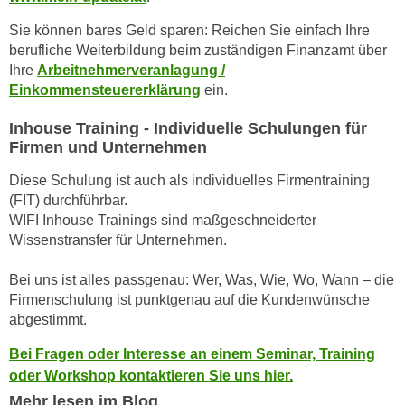
u
e
b
Sie können bares Geld sparen: Reichen Sie einfach Ihre
n
i
berufliche Weiterbildung beim zuständigen Finanzamt über
i
Ihre
Arbeitnehmerveranlagung /
e
n
Einkommensteuererklärung
ein.
t
d
e
Inhouse Training - Individuelle Schulungen für
e
n
Firmen und Unternehmen
n
,
U
w
Diese Schulung ist auch als individuelles Firmentraining
S
(FIT) durchführbar.
e
A
WIFI Inhouse Trainings sind maßgeschneiderter
r
,
Wissenstransfer für Unternehmen.
d
b
e
Bei uns ist alles passgenau: Wer, Was, Wie, Wo, Wann – die
e
n
Firmenschulung ist punktgenau auf die Kundenwünsche
i
w
abgestimmt.
w
e
e
i
Bei Fragen oder Interesse an einem Seminar, Training
l
t
oder Workshop kontaktieren Sie uns hier.
c
e
Mehr lesen im Blog