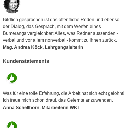
r
a
t
b
e
Bildlich gesprochen ist das öffentliche Reden und ebenso
e
C
der Dialog, das Gespräch, mit dem Werfen eines
n
o
Bumerangs vergleichbar: Alles, was Redner aussenden -
.
o
verbal und vor allem nonverbal - kommt zu ihnen zurück.
W
k
Mag. Andrea Köck, Lehrgangsleiterin
e
i
n
e
Kundenstatements
n
s
S
z
i
u
e
A
d
n
Was für eine tolle Erfahrung, die Arbeit hat sich echt gelohnt!
e
a
Ich freue mich schon drauf, das Gelernte anzuwenden.
r
l
Anna Schellhorn, Mitarbeiterin WKT
C
y
o
s
o
e