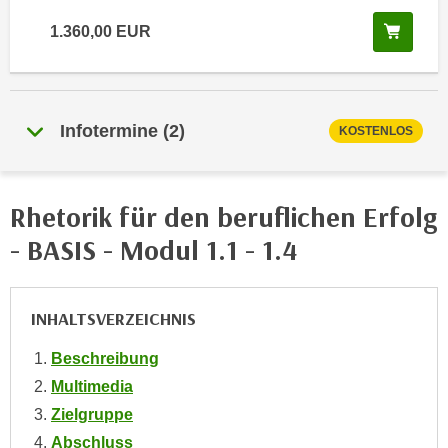
i
e
In de
k
1.360,00
EUR
F
a
u
n
n
i
k
s
Infotermine
(
2
)
KOSTENLOS
t
c
i
h
o
e
n
Rhetorik für den beruflichen Erfolg
n
d
- BASIS - Modul 1.1 - 1.4
U
e
n
r
t
W
INHALTSVERZEICHNIS
e
e
r
b
Beschreibung
n
s
Multimedia
e
e
Zielgruppe
h
i
m
Abschluss
t