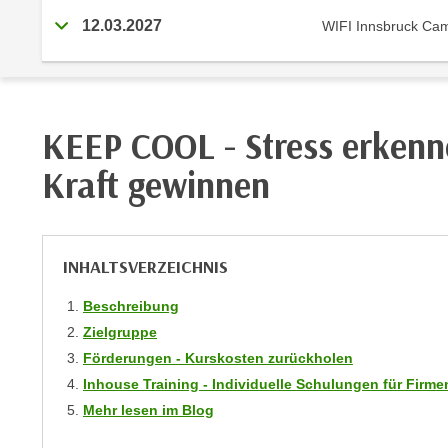
r
i
12.03.2027
WIFI Innsbruck Ca
i
e
k
F
a
u
n
n
i
k
KEEP COOL - Stress erkenn
s
t
c
Kraft gewinnen
i
h
o
e
n
n
d
INHALTSVERZEICHNIS
U
e
n
r
Beschreibung
t
W
Zielgruppe
e
e
Förderungen - Kurskosten zurückholen
r
b
Inhouse Training - Individuelle Schulungen für Fir
n
s
Mehr lesen im Blog
e
e
h
i