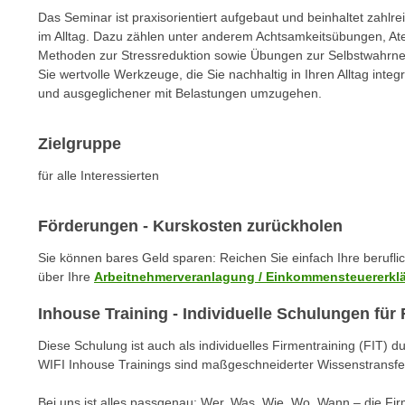
n
s
Das Seminar ist praxisorientiert aufgebaut und beinhaltet zahl
n
im Alltag. Dazu zählen unter anderem Achtsamkeitsübungen, A
i
S
Methoden zur Stressreduktion sowie Übungen zur Selbstwahrne
c
i
Sie wertvolle Werkzeuge, die Sie nachhaltig in Ihren Alltag inte
h
e
und ausgeglichener mit Belastungen umzugehen.
n
a
i
u
Zielgruppe
c
f
h
für alle Interessierten
„
t
A
d
l
Förderungen - Kurskosten zurückholen
e
l
m
Sie können bares Geld sparen: Reichen Sie einfach Ihre berufl
e
über Ihre
Arbeitnehmerveranlagung / Einkommensteuererkl
D
a
a
k
Inhouse Training - Individuelle Schulungen fü
t
z
e
Diese Schulung ist auch als individuelles Firmentraining (FIT) d
e
n
WIFI Inhouse Trainings sind maßgeschneiderter Wissenstransfe
p
s
t
Bei uns ist alles passgenau: Wer, Was, Wie, Wo, Wann – die Fi