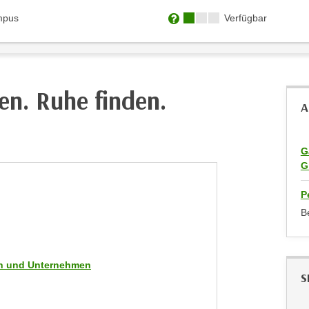
Kursverfügbarkeit:
mpus
Verfügbar
Weitere Informationen zum
en. Ruhe finden.
A
G
G
P
B
men und Unternehmen
S