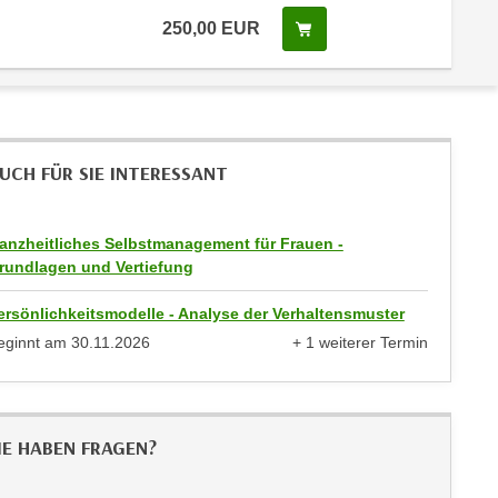
250,00
EUR
In den Warenkorb legen
 Anmeldestatus "Verfügbar"
UCH FÜR SIE INTERESSANT
anzheitliches Selbstmanagement für Frauen -
rundlagen und Vertiefung
ersönlichkeitsmodelle - Analyse der Verhaltensmuster
eginnt am
30.11.2026
+ 1 weiterer Termin
anzeigen
IE HABEN FRAGEN?