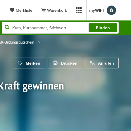
Merkliste
Warenkorb
myWIFI
Benutzerm
myWIFI Apps öffnen
Finden
 WK-Bildungsgutschein
Merken
Drucken
Anrufen
Kraft gewinnen
wertung: 5,00