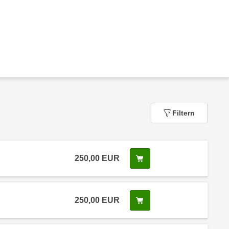
Filtern
250,00
EUR
In den Warenkorb legen
 Anmeldestatus "Verfügbar"
250,00
EUR
In den Warenkorb legen
 Anmeldestatus "Verfügbar"