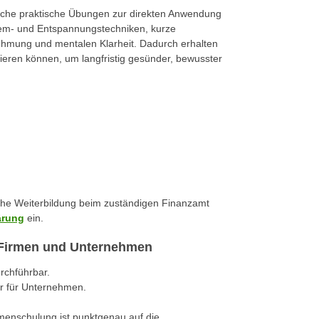
reiche praktische Übungen zur direkten Anwendung
tem- und Entspannungstechniken, kurze
hmung und mentalen Klarheit. Dadurch erhalten
grieren können, um langfristig gesünder, bewusster
iche Weiterbildung beim zuständigen Finanzamt
ärung
ein.
r Firmen und Unternehmen
urchführbar.
r für Unternehmen.
rmenschulung ist punktgenau auf die