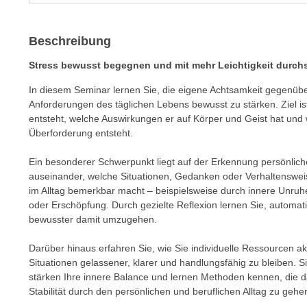
m
t
e
e
Beschreibung
n
n
e
o
Stress bewusst begegnen und mit mehr Leichtigkeit durc
i
t
n
In diesem Seminar lernen Sie, die eigene Achtsamkeit gegenübe
w
Anforderungen des täglichen Lebens bewusst zu stärken. Ziel is
s
e
entsteht, welche Auswirkungen er auf Körper und Geist hat und
e
n
Überforderung entsteht.
t
d
z
i
Ein besonderer Schwerpunkt liegt auf der Erkennung persönliche
e
auseinander, welche Situationen, Gedanken oder Verhaltensweis
g
n
im Alltag bemerkbar macht – beispielsweise durch innere Unruh
s
,
oder Erschöpfung. Durch gezielte Reflexion lernen Sie, automa
i
bewusster damit umzugehen.
w
n
e
d
Darüber hinaus erfahren Sie, wie Sie individuelle Ressourcen a
l
.
Situationen gelassener, klarer und handlungsfähig zu bleiben. S
c
W
stärken Ihre innere Balance und lernen Methoden kennen, die da
h
Stabilität durch den persönlichen und beruflichen Alltag zu gehe
e
e