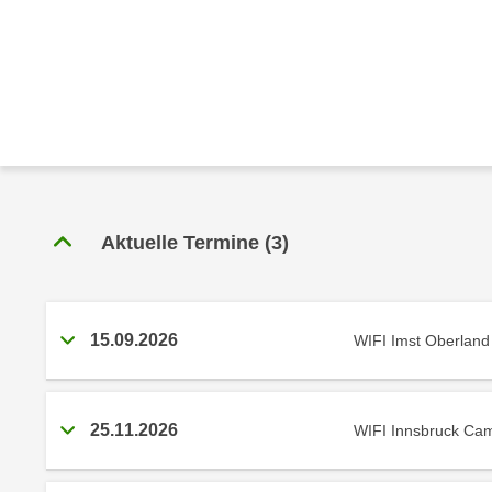
r
c
n
h
u
C
r
o
C
o
o
k
o
i
k
e
i
s
e
Aktuelle Termine
(
3
)
v
s
o
,
n
d
U
15.09.2026
WIFI Imst Oberland
i
S
e
-
f
a
ü
25.11.2026
WIFI Innsbruck Ca
m
r
e
d