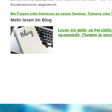
c
i
Kundenwünsche abgestimmt.
h
e
u
Bei Fragen oder Interesse an einem Seminar, Training oder 
r
t
Mehr lesen im Blog
e
z
n
Lesen Sie mehr zu Persönli
a
“
spannende Themen in unse
b
k
k
l
o
i
m
c
m
k
e
e
n
n
z
,
w
v
i
e
s
r
c
w
h
e