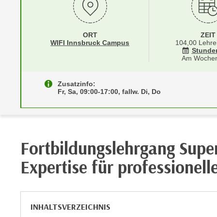
r
i
i
e
k
F
ORT
ZEIT
a
u
Standortinformationen zu
öffnen
WIFI Innsbruck Campus
104,00 Lehre
n
Stunde
n
Am Woche
i
k
s
t
c
Zusatzinfo:
i
Fr, Sa, 09:00-17:00, fallw. Di, Do
h
o
e
n
n
d
U
e
n
Fortbildungslehrgang Super
r
t
W
Expertise für professionell
e
e
r
b
n
s
e
e
INHALTSVERZEICHNIS
h
i