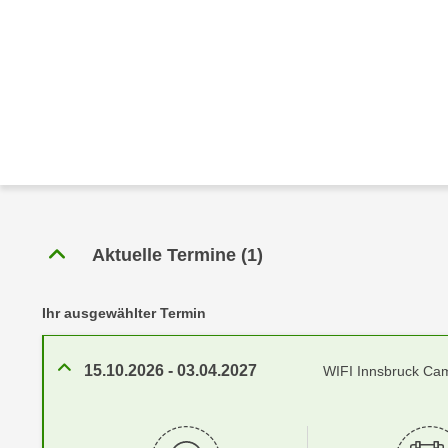
r
c
n
h
u
C
r
o
C
o
o
k
o
i
k
e
i
s
e
v
s
Aktuelle Termine
(
1
)
o
,
n
d
U
Ihr ausgewählter Termin
i
S
e
-
f
15.10.2026
-
03.04.2027
WIFI Innsbruck Ca
a
ü
m
r
e
d