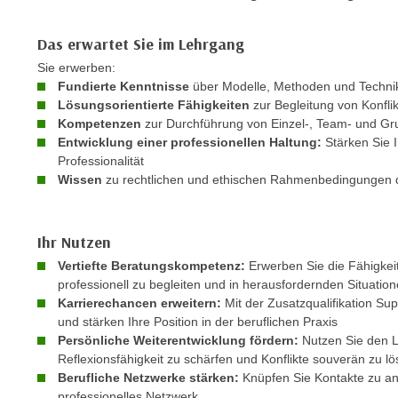
n
s
n
i
Das erwartet Sie im Lehrgang
S
c
i
Sie erwerben:
h
Fundierte Kenntnisse
über Modelle, Methoden und Techni
e
n
Lösungsorientierte Fähigkeiten
zur Begleitung von Konfli
a
i
Kompetenzen
zur Durchführung von Einzel-, Team- und Gr
u
Entwicklung einer professionellen Haltung:
Stärken Sie I
c
f
Professionalität
h
„
Wissen
zu rechtlichen und ethischen Rahmenbedingungen d
t
A
d
l
e
l
Ihr Nutzen
m
e
Vertiefte Beratungskompetenz:
Erwerben Sie die Fähigkei
D
a
professionell zu begleiten und in herausfordernden Situation
a
k
Karrierechancen erweitern:
Mit der Zusatzqualifikation Sup
t
und stärken Ihre Position in der beruflichen Praxis
z
e
Persönliche Weiterentwicklung fördern:
Nutzen Sie den Le
e
n
Reflexionsfähigkeit zu schärfen und Konflikte souverän zu l
p
Berufliche Netzwerke stärken:
Knüpfen Sie Kontakte zu an
s
t
professionelles Netzwerk