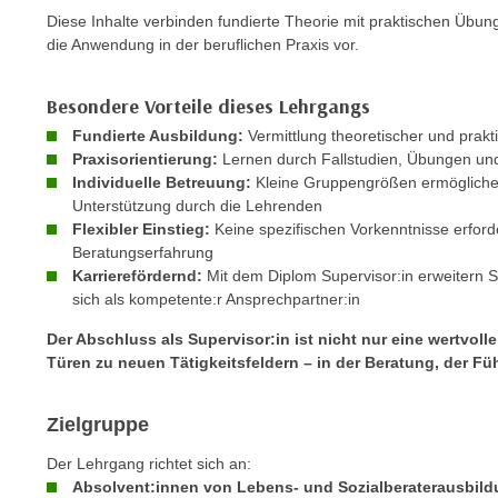
e
n
Diese Inhalte verbinden fundierte Theorie mit praktischen Übun
n
die Anwendung in der beruflichen Praxis vor.
d
E
e
U
n
Besondere Vorteile dieses Lehrgangs
-
w
Fundierte Ausbildung:
Vermittlung theoretischer und prak
U
i
Praxisorientierung:
Lernen durch Fallstudien, Übungen und
S
r
Individuelle Betreuung:
Kleine Gruppengrößen ermöglichen
A
Unterstützung durch die Lehrenden
z
u
Flexibler Einstieg:
Keine spezifischen Vorkenntnisse erforder
i
n
Beratungserfahrung
e
Karrierefördernd:
Mit dem Diplom Supervisor:in erweitern S
t
l
sich als kompetente:r Ansprechpartner:in
e
o
r
Der Abschluss als Supervisor:in ist nicht nur eine wertvoll
r
w
Türen zu neuen Tätigkeitsfeldern – in der Beratung, der F
i
o
e
r
n
Zielgruppe
f
t
Der Lehrgang richtet sich an:
e
i
Absolvent:innen von Lebens- und Sozialberaterausbil
n