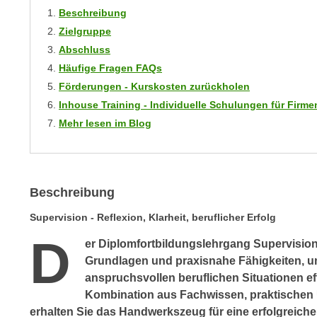
m
Beschreibung
t
e
e
Zielgruppe
n
n
Abschluss
e
o
Häufige Fragen FAQs
i
t
Förderungen - Kurskosten zurückholen
n
w
Inhouse Training - Individuelle Schulungen für Fir
s
e
Mehr lesen im Blog
e
n
t
d
z
i
e
g
Beschreibung
n
s
,
i
Supervision - Reflexion, Klarheit, beruflicher Erfolg
w
n
D
er Diplomfortbildungslehrgang Supervision 
e
d
Grundlagen und praxisnahe Fähigkeiten, 
l
.
anspruchsvollen beruflichen Situationen eff
c
W
Kombination aus Fachwissen, praktischen 
h
e
erhalten Sie das Handwerkszeug für eine erfolgreiche 
e