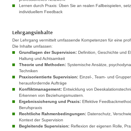
c
i
Lernen durch Praxis: Üben Sie an realen Fallbeispielen, set
h
e
individuellem Feedback
u
r
t
e
z
n
Lehrgangsinhalte
a
“
Der Lehrgang vermittelt umfassende Kompetenzen für eine profes
b
k
Die Inhalte umfassen:
k
l
Grundlagen der Supervision:
Definition, Geschichte und E
o
Haltung und Achtsamkeit
i
m
Theorie und Methoden:
Systemische Ansätze, psychodyna
c
Techniken
m
k
Praxisorientierte Supervision:
Einzel-, Team- und Gruppens
e
e
herausfordernde Aufträge
n
n
Konfliktmanagement:
Entwicklung von Deeskalationstechn
z
,
Erkennen von Beziehungsmustern.
w
v
Ergebnissicherung und Praxis:
Effektive Feedbackmethod
i
Berufspraxis
e
s
Rechtliche Rahmenbedingungen:
Datenschutz, Verschwieg
r
Kontext der Supervision
c
w
Begleitende Supervision:
Reflexion der eigenen Rolle, Pra
h
e