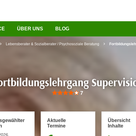
CE
ÜBER UNS
BLOG
Lebensberater & Sozialberater / Psychosoziale Beratung
Fortbildungsle
ortbildungslehrgang Supervisi
Bewertung: Anzahl 7, Durchschnittliche Be
7
usgewählter
Aktuelle
Übersicht
n
Termine
Inhalte
2026