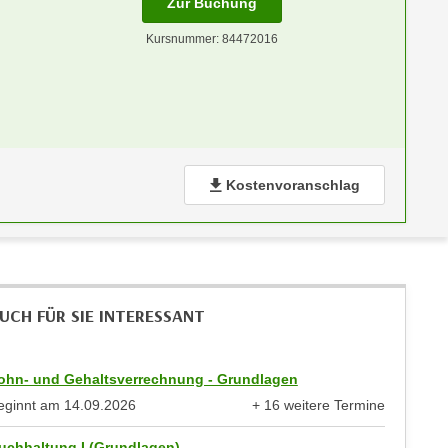
für Termin: 15.10.2026 - 03
Zur Buchung
Kursnummer: 84472016
Kostenvoranschlag
UCH FÜR SIE INTERESSANT
ohn- und Gehaltsverrechnung - Grundlagen
eginnt am
14.09.2026
+ 16 weitere Termine
anzeigen
uchhaltung I (Grundlagen)