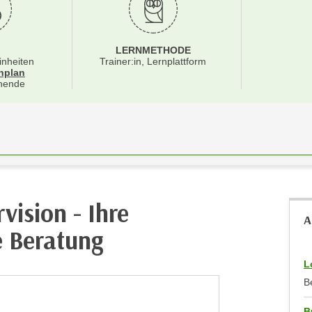
LERNMETHODE
inheiten
Trainer:in, Lernplattform
für Veranstaltung 84472016
nplan
nende
vision - Ihre
A
e Beratung
L
B
B