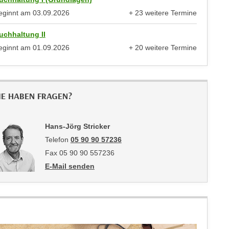
eginnt am
03.09.2026
+ 23 weitere Termine
anzeigen
uchhaltung II
eginnt am
01.09.2026
+ 20 weitere Termine
anzeigen
IE HABEN FRAGEN?
Hans-Jörg Stricker
Telefon
05 90 90 57236
Fax 05 90 90 557236
E-Mail senden
an Hans-Jörg Stricker: mailto:hans.stricker@wktirol.