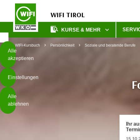
WIFI TIROL
Diese
SERVI
KURSE & MEHR
Seite
Zum Inhalt springen
Zur Fußzeile springen
verwendet
WIFI-Kursbuch
Persönlichkeit
Soziale und beratende Berufe
Cookies
Alle
akzeptieren
O
h
Einstellungen
n
F
e
B
I
Alle
i
h
ablehnen
t
r
t
e
Weiterlesen
e
Z
Ihr a
b
Termi
u
e
s
15.10.