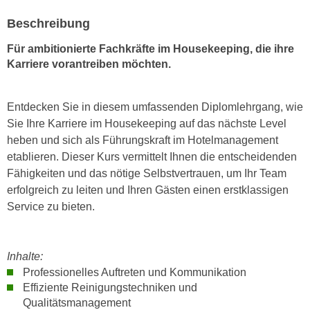
n
i
S
Beschreibung
c
i
Für ambitionierte Fachkräfte im Housekeeping, die ihre
h
e
Karriere vorantreiben möchten.
n
a
i
u
c
f
Entdecken Sie in diesem umfassenden Diplomlehrgang, wie
h
„
Sie Ihre Karriere im Housekeeping auf das nächste Level
t
A
heben und sich als Führungskraft im Hotelmanagement
d
l
etablieren. Dieser Kurs vermittelt Ihnen die entscheidenden
e
l
Fähigkeiten und das nötige Selbstvertrauen, um Ihr Team
m
e
erfolgreich zu leiten und Ihren Gästen einen erstklassigen
D
a
Service zu bieten.
a
k
t
z
e
e
Inhalte:
n
p
Professionelles Auftreten und Kommunikation
s
t
Effiziente Reinigungstechniken und
c
Qualitätsmanagement
i