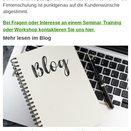
n
Firmenschulung ist punktgenau auf die Kundenwünsche
e
,
abgestimmt.
l
g
e
Bei Fragen oder Interesse an einem Seminar, Training
e
v
oder Workshop kontaktieren Sie uns hier.
l
a
Mehr lesen im Blog
a
n
n
t
g
e
e
I
n
n
I
h
h
a
r
l
e
t
d
e
u
a
r
n
c
z
h