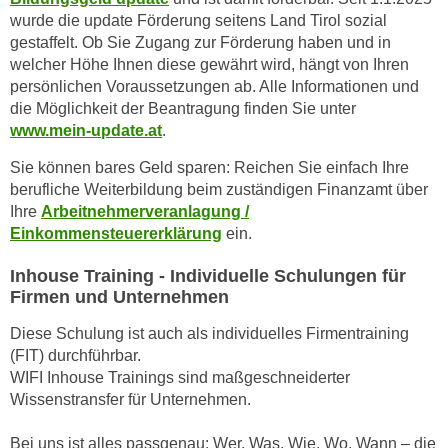
k
z
wurde die update Förderung seitens Land Tirol sozial
i
w
gestaffelt. Ob Sie Zugang zur Förderung haben und in
e
e
welcher Höhe Ihnen diese gewährt wird, hängt von Ihren
-
persönlichen Voraussetzungen ab. Alle Informationen und
c
S
die Möglichkeit der Beantragung finden Sie unter
k
e
www.mein-update.at
.
e
t
n
Sie können bares Geld sparen: Reichen Sie einfach Ihre
z
u
berufliche Weiterbildung beim zuständigen Finanzamt über
u
n
Ihre
Arbeitnehmerveranlagung /
n
d
Einkommensteuererklärung
ein.
g
u
z
Inhouse Training - Individuelle Schulungen für
m
u
Firmen und Unternehmen
f
s
ü
Diese Schulung ist auch als individuelles Firmentraining
t
r
(FIT) durchführbar.
i
S
WIFI Inhouse Trainings sind maßgeschneiderter
m
i
Wissenstransfer für Unternehmen.
m
e
e
Bei uns ist alles passgenau: Wer, Was, Wie, Wo, Wann – die
r