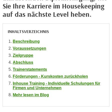
e
Sie Ihre Karriere im Housekeeping
e
n
n
auf das nächste Level heben.
e
o
i
t
n
w
INHALTSVERZEICHNIS
s
e
e
Beschreibung
n
t
d
Voraussetzungen
z
i
Zielgruppe
e
g
Abschluss
n
s
Trainerstatements
,
i
w
Förderungen - Kurskosten zurückholen
n
e
Inhouse Training - Individuelle Schulungen für
d
l
Firmen und Unternehmen
.
c
Mehr lesen im Blog
W
h
e
e
n
s