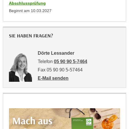
n
Abschlussprüfung
b
p
Beginnt am
10.03.2027
e
e
r
r
h
s
i
SIE HABEN FRAGEN?
o
n
n
a
e
u
Dörte Lessander
n
s
Telefon
05 90 90 5-7464
b
e
Fax 05 90 90 5-57464
e
i
z
E-Mail senden
n
an Dörte Lessander: mailto:doerte.lessan
o
e
g
a
e
n
n
g
e
e
n
n
D
e