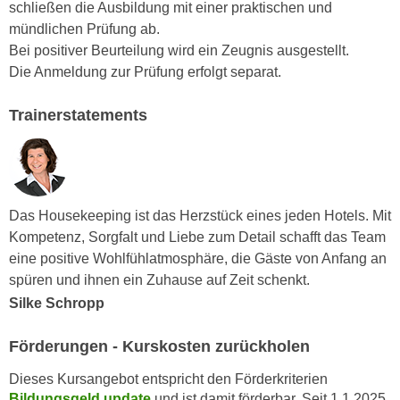
r
schließen die Ausbildung mit einer praktischen und
a
t
mündlichen Prüfung ab.
b
e
Bei positiver Beurteilung wird ein Zeugnis ausgestellt.
e
C
Die Anmeldung zur Prüfung erfolgt separat.
n
o
.
o
Trainerstatements
W
k
e
i
n
e
n
s
S
Das Housekeeping ist das Herzstück eines jeden Hotels. Mit
z
i
Kompetenz, Sorgfalt und Liebe zum Detail schafft das Team
u
e
eine positive Wohlfühlatmosphäre, die Gäste von Anfang an
A
d
spüren und ihnen ein Zuhause auf Zeit schenkt.
n
e
Silke Schropp
a
r
l
C
Förderungen - Kurskosten zurückholen
y
o
s
Dieses Kursangebot entspricht den Förderkriterien
o
e
Bildungsgeld update
und ist damit förderbar. Seit 1.1.2025