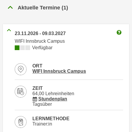
n
h
Aktuelle Termine
(
1
)
u
C
r
o
C
o
o
23.11.2026
-
09.03.2027
k
o
Weitere
WIFI Innsbruck Campus
i
k
Kursverfügbarkeit:
Verfügbar
e
i
s
e
v
s
ORT
o
Standortinformationen zu
öffnen
WIFI Innsbruck Campus
,
n
d
U
i
ZEIT
S
64,00 Lehreinheiten
e
für Veranstaltung 85309016
-
Stundenplan
f
Tagsüber
a
ü
m
r
LERNMETHODE
e
d
Trainer:in
r
i