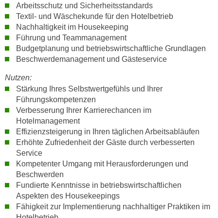
h
Arbeitsschutz und Sicherheitsstandards
e
u
Textil- und Wäschekunde für den Hotelbetrieb
r
t
Nachhaltigkeit im Housekeeping
e
Führung und Teammanagement
z
n
Budgetplanung und betriebswirtschaftliche Grundlagen
a
“
Beschwerdemanagement und Gästeservice
b
k
k
l
Nutzen:
o
Stärkung Ihres Selbstwertgefühls und Ihrer
i
m
Führungskompetenzen
c
m
Verbesserung Ihrer Karrierechancen im
k
e
Hotelmanagement
e
Effizienzsteigerung in Ihren täglichen Arbeitsabläufen
n
n
Erhöhte Zufriedenheit der Gäste durch verbesserten
z
,
Service
w
v
Kompetenter Umgang mit Herausforderungen und
i
e
Beschwerden
s
r
Fundierte Kenntnisse in betriebswirtschaftlichen
c
w
Aspekten des Housekeepings
h
e
Fähigkeit zur Implementierung nachhaltiger Praktiken im
e
Hotelbetrieb
n