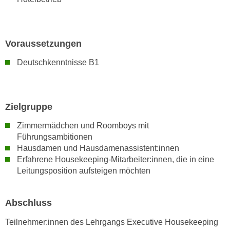
n
d
E
e
U
n
Voraussetzungen
-
w
U
i
Deutschkenntnisse B1
S
r
A
z
u
i
Zielgruppe
n
e
t
l
Zimmermädchen und Roomboys mit
e
o
Führungsambitionen
r
r
Hausdamen und Hausdamenassistent:innen
w
Erfahrene Housekeeping-Mitarbeiter:innen, die in eine
i
o
Leitungsposition aufsteigen möchten
e
r
n
f
t
Abschluss
e
i
n
e
Teilnehmer:innen des Lehrgangs Executive Housekeeping
h