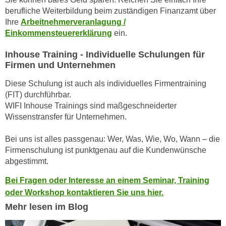
n
berufliche Weiterbildung beim zuständigen Finanzamt über
i
S
Ihre
Arbeitnehmerveranlagung /
c
i
Einkommensteuererklärung
ein.
h
e
n
a
Inhouse Training - Individuelle Schulungen für
i
u
Firmen und Unternehmen
c
f
Diese Schulung ist auch als individuelles Firmentraining
h
„
(FIT) durchführbar.
t
A
WIFI Inhouse Trainings sind maßgeschneiderter
d
l
Wissenstransfer für Unternehmen.
e
l
m
e
Bei uns ist alles passgenau: Wer, Was, Wie, Wo, Wann – die
D
a
Firmenschulung ist punktgenau auf die Kundenwünsche
a
k
abgestimmt.
t
z
Bei Fragen oder Interesse an einem Seminar, Training
e
e
oder Workshop kontaktieren Sie uns hier.
n
p
s
Mehr lesen im Blog
t
c
i