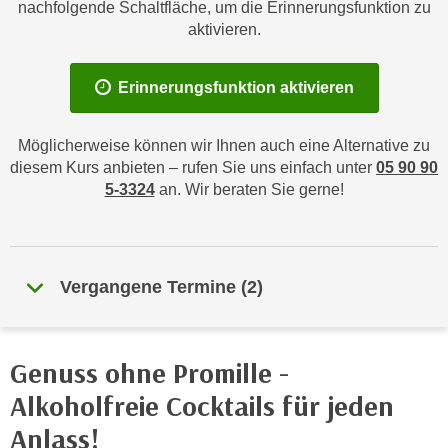
n
nachfolgende Schaltfläche, um die Erinnerungsfunktion zu
h
aktivieren.
u
C
r
o
C
Erinnerungsfunktion aktivieren
o
o
k
o
i
Möglicherweise können wir Ihnen auch eine Alternative zu
k
e
diesem Kurs anbieten – rufen Sie uns einfach unter
05 90 90
i
5-3324
an. Wir beraten Sie gerne!
s
e
v
s
o
,
n
d
Vergangene Termine
(
2
)
U
i
S
e
-
f
a
Genuss ohne Promille -
ü
m
r
Alkoholfreie Cocktails für jeden
e
d
r
Anlass!
i