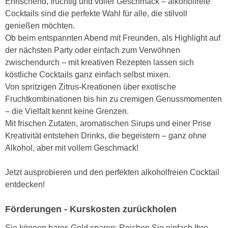
Erfrischend, fruchtig und voller Geschmack – alkoholfreie
e
e
Cocktails sind die perfekte Wahl für alle, die stilvoll
n
n
genießen möchten.
e
o
Ob beim entspannten Abend mit Freunden, als Highlight auf
i
t
der nächsten Party oder einfach zum Verwöhnen
n
w
zwischendurch – mit kreativen Rezepten lassen sich
s
e
köstliche Cocktails ganz einfach selbst mixen.
e
n
Von spritzigen Zitrus-Kreationen über exotische
t
d
Fruchtkombinationen bis hin zu cremigen Genussmomenten
z
i
– die Vielfalt kennt keine Grenzen.
e
g
Mit frischen Zutaten, aromatischen Sirups und einer Prise
n
s
Kreativität entstehen Drinks, die begeistern – ganz ohne
,
i
Alkohol, aber mit vollem Geschmack!
w
n
e
d
Jetzt ausprobieren und den perfekten alkoholfreien Cocktail
l
.
entdecken!
c
W
h
e
Förderungen - Kurskosten zurückholen
e
n
s
Sie können bares Geld sparen: Reichen Sie einfach Ihre