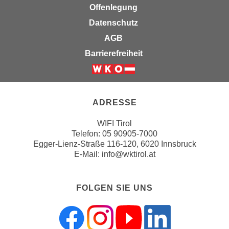
Offenlegung
n
e
,
Datenschutz
l
g
e
AGB
e
v
Barrierefreiheit
l
a
a
n
Weiter zur Website der Wirts
n
t
g
e
ADRESSE
e
I
n
n
WIFI Tirol
I
Telefon:
05 90905-7000
h
h
Egger-Lienz-Straße 116-120, 6020 Innsbruck
a
E-Mail:
info@wktirol.at
r
l
e
t
d
e
FOLGEN SIE UNS
u
a
r
n
c
z
h