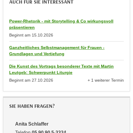
AUCH FÜR SIE INTERESSANT
n
d
E
e
U
n
Power-Rhetorik - mit Storytelling & Co wirkungsvoll
-
präsentieren
w
U
Beginnt am
15.10.2026
i
S
r
A
Ganzheitliches Selbstmanagement für Frauen -
z
Grundlagen und Vertiefung
u
i
n
e
Die Kunst des Vortrags besonderer Texte mit Martin
t
l
Leutgeb: Schwerpunkt Liturgie
e
o
Beginnt am
27.10.2026
+ 1 weiterer Termin
r
r
anzeigen
w
i
o
e
r
SIE HABEN FRAGEN?
n
f
t
e
i
Anita Schlaffer
n
e
Telefon
05 90 90 5-3324
h