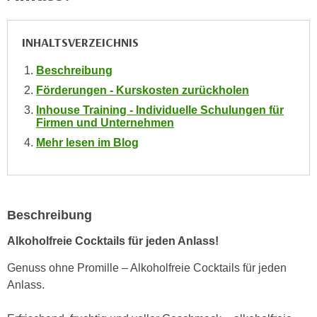
i
e
k
F
a
INHALTSVERZEICHNIS
u
n
n
Beschreibung
i
k
s
Förderungen - Kurskosten zurückholen
t
c
Inhouse Training - Individuelle Schulungen für
i
Firmen und Unternehmen
h
o
e
Mehr lesen im Blog
n
n
d
U
e
n
r
t
Beschreibung
W
e
e
Alkoholfreie Cocktails für jeden Anlass!
r
b
n
s
Genuss ohne Promille – Alkoholfreie Cocktails für jeden
e
e
Anlass.
h
i
m
t