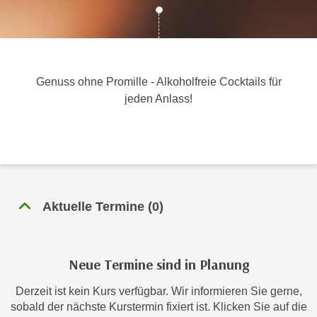
c
i
h
m
t
m
e
u
n
Genuss ohne Promille - Alkoholfreie Cocktails für
n
S
jeden Anlass!
g
i
v
e
e
,
r
d
w
a
e
s
n
Aktuelle Termine
(
0
)
s
d
w
e
i
n
Neue Termine sind in Planung
r
w
a
i
Derzeit ist kein Kurs verfügbar. Wir informieren Sie gerne,
u
r
sobald der nächste Kurstermin fixiert ist. Klicken Sie auf die
c