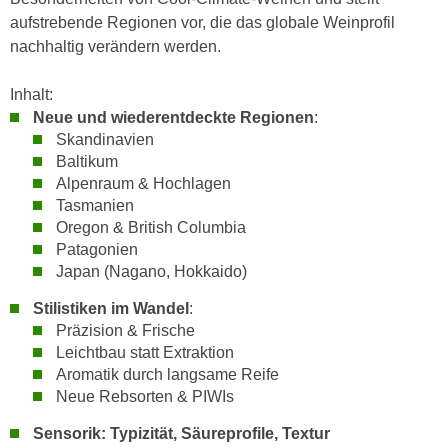
h
e
aufstrebende Regionen vor, die das globale Weinprofil
u
r
nachhaltig verändern werden.
t
e
z
n
Inhalt:
a
“
Neue und wiederentdeckte Regionen
:
b
k
Skandinavien
k
l
Baltikum
o
i
Alpenraum & Hochlagen
m
Tasmanien
c
m
Oregon & British Columbia
k
e
Patagonien
e
n
Japan (Nagano, Hokkaido)
n
z
,
Stilistiken im Wandel
:
w
v
Präzision & Frische
i
e
Leichtbau statt Extraktion
s
Aromatik durch langsame Reife
r
c
Neue Rebsorten & PIWIs
w
h
e
Sensorik: Typizität, Säureprofile, Textur
e
n