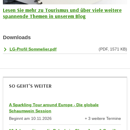
k
z
i
Lesen Sie mehr zu Tourismus und über viele weitere
w
spannende Themen in unserem Blog
e
e
-
c
S
k
e
Downloads
e
t
n
LG-Profil Sommelier.pdf
(PDF, 1571 KB)
z
u
u
n
n
d
g
u
z
m
SO GEHT'S WEITER
u
f
s
ü
t
r
A Sparkling Tour around Europe - Die globale
i
S
Schaumwein Session
m
i
Beginnt am
10.11.2026
+ 3 weitere Termine
m
e
anzeigen
e
r