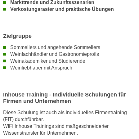
Markttrends und Zukunftsszenarien
n
d
Verkostungsraster und praktische Übungen
E
e
U
n
-
w
U
Zielgruppe
i
S
r
Sommeliers und angehende Sommeliers
A
z
Weinfachhändler und Gastronomieprofis
u
i
Weinakademiker und Studierende
n
e
Weinliebhaber mit Anspruch
t
l
e
o
r
r
w
Inhouse Training - Individuelle Schulungen für
i
Firmen und Unternehmen
o
e
r
n
Diese Schulung ist auch als individuelles Firmentraining
f
t
(FIT) durchführbar.
e
WIFI Inhouse Trainings sind maßgeschneiderter
i
n
Wissenstransfer für Unternehmen.
e
h