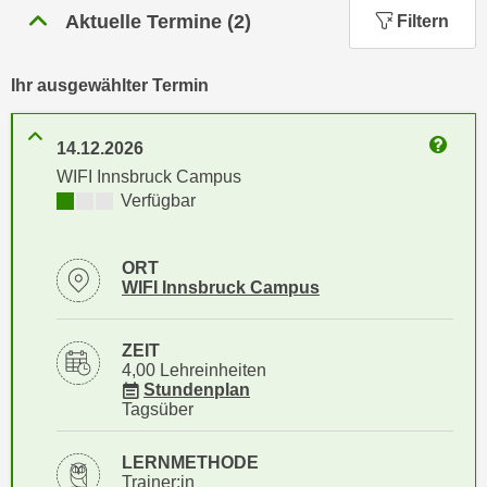
n
Aktuelle Termine
(
2
)
Filtern
h
u
C
r
o
Ihr ausgewählter Termin
C
o
o
k
o
14.12.2026
i
k
Weitere
WIFI Innsbruck Campus
e
i
Kursverfügbarkeit:
Verfügbar
s
e
v
s
o
ORT
,
n
Standortinformationen zu
öffnen
WIFI Innsbruck Campus
d
U
i
S
e
ZEIT
-
4,00 Lehreinheiten
f
für Veranstaltung 85660016
Stundenplan
a
ü
Tagsüber
m
r
e
d
LERNMETHODE
r
i
Trainer:in