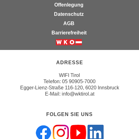
u
Offenlegung
e
b
Datenschutz
n
i
i
AGB
e
n
t
Barrierefreiheit
d
e
e
n
Weiter zur Website der Wirts
n
,
U
w
ADRESSE
S
e
A
WIFI Tirol
r
Telefon:
05 90905-7000
,
d
Egger-Lienz-Straße 116-120, 6020 Innsbruck
b
e
E-Mail:
info@wktirol.at
e
n
i
w
w
e
FOLGEN SIE UNS
e
i
l
t
c
e