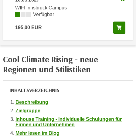
Weitere
e
e
WIFI Innsbruck Campus
n
n
Kursverfügbarkeit:
Verfügbar
e
o
i
In de
195,00
EUR
t
n
w
s
e
e
n
t
Cool Climate Rising - neue
d
z
i
Regionen und Stilistiken
e
g
n
s
,
i
INHALTSVERZEICHNIS
w
n
e
d
Beschreibung
l
.
Zielgruppe
c
W
Inhouse Training - Individuelle Schulungen für
h
e
Firmen und Unternehmen
e
n
Mehr lesen im Blog
s