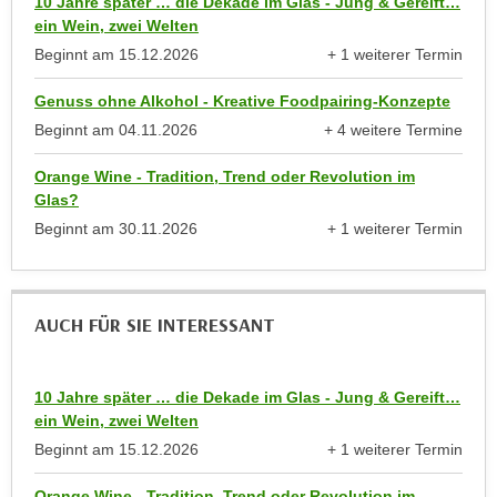
10 Jahre später … die Dekade im Glas - Jung & Gereift…
n
e
ein Wein, zwei Welten
,
l
Beginnt am
15.12.2026
+ 1 weiterer Termin
g
anzeigen
e
e
Genuss ohne Alkohol - Kreative Foodpairing-Konzepte
v
l
Beginnt am
04.11.2026
+ 4 weitere Termine
a
a
anzeigen
n
n
Orange Wine - Tradition, Trend oder Revolution im
t
Glas?
g
e
Beginnt am
30.11.2026
+ 1 weiterer Termin
e
I
anzeigen
n
n
I
h
h
a
AUCH FÜR SIE INTERESSANT
r
l
e
t
d
10 Jahre später … die Dekade im Glas - Jung & Gereift…
e
u
ein Wein, zwei Welten
a
r
Beginnt am
15.12.2026
+ 1 weiterer Termin
n
c
anzeigen
z
h
Orange Wine - Tradition, Trend oder Revolution im