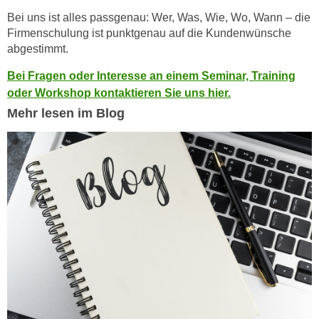
r
a
Bei uns ist alles passgenau: Wer, Was, Wie, Wo, Wann – die
t
Firmenschulung ist punktgenau auf die Kundenwünsche
b
e
abgestimmt.
e
C
n
o
Bei Fragen oder Interesse an einem Seminar, Training
.
o
oder Workshop kontaktieren Sie uns hier.
W
k
Mehr lesen im Blog
e
i
n
e
n
s
S
z
i
u
e
A
d
n
e
a
r
l
C
y
o
s
o
e