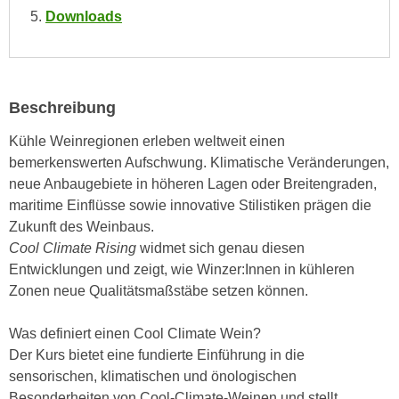
n
Downloads
i
S
c
i
h
e
n
a
i
Beschreibung
u
c
f
Kühle Weinregionen erleben weltweit einen
h
„
bemerkenswerten Aufschwung. Klimatische Veränderungen,
t
A
neue Anbaugebiete in höheren Lagen oder Breitengraden,
d
l
maritime Einflüsse sowie innovative Stilistiken prägen die
e
l
Zukunft des Weinbaus.
m
e
Cool Climate Rising
widmet sich genau diesen
D
a
Entwicklungen und zeigt, wie Winzer:Innen in kühleren
a
k
Zonen neue Qualitätsmaßstäbe setzen können.
t
z
e
e
Was definiert einen Cool Climate Wein?
n
p
Der Kurs bietet eine fundierte Einführung in die
s
t
sensorischen, klimatischen und önologischen
c
i
Besonderheiten von Cool-Climate-Weinen und stellt