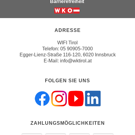
Barrierefreiheit
n
e
,
l
Weiter zur Website der Wirts
g
e
e
v
ADRESSE
l
a
a
WIFI Tirol
n
n
Telefon:
05 90905-7000
t
Egger-Lienz-Straße 116-120, 6020 Innsbruck
g
e
E-Mail:
info@wktirol.at
e
I
n
n
I
h
FOLGEN SIE UNS
h
a
r
l
e
t
d
e
u
a
r
n
ZAHLUNGSMÖGLICHKEITEN
c
z
h