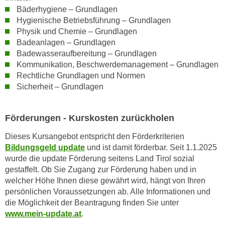
e
Bäderhygiene – Grundlagen
e
n
Hygienische Betriebsführung – Grundlagen
n
Physik und Chemie – Grundlagen
e
o
Badeanlagen – Grundlagen
i
t
Badewasseraufbereitung – Grundlagen
n
w
Kommunikation, Beschwerdemanagement – Grundlagen
s
e
Rechtliche Grundlagen und Normen
e
n
Sicherheit – Grundlagen
t
d
z
i
e
Förderungen - Kurskosten zurückholen
g
n
s
Dieses Kursangebot entspricht den Förderkriterien
,
i
Bildungsgeld update
und ist damit förderbar. Seit 1.1.2025
w
n
wurde die update Förderung seitens Land Tirol sozial
e
d
gestaffelt. Ob Sie Zugang zur Förderung haben und in
l
.
welcher Höhe Ihnen diese gewährt wird, hängt von Ihren
c
persönlichen Voraussetzungen ab. Alle Informationen und
W
h
die Möglichkeit der Beantragung finden Sie unter
e
e
www.mein-update.at
.
n
s