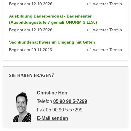
Beginnt am
12.10.2026
+ 1 weiterer Termin
n
d
anzeigen
E
e
Ausbildung Bäderpersonal - Bademeister
U
n
(Ausbildungsstufe 7 gemäß ÖNORM S 1150)
-
w
Beginnt am
12.10.2026
+ 1 weiterer Termin
U
i
anzeigen
S
r
Sachkundenachweis im Umgang mit Giften
A
z
Beginnt am
20.11.2026
+ 1 weiterer Termin
u
anzeigen
i
n
e
t
l
SIE HABEN FRAGEN?
e
o
r
r
w
i
Christine Herr
o
e
Telefon
05 90 90 5-7299
r
n
f
Fax 05 90 90 5-57299
t
e
E-Mail senden
i
n
an Christine Herr: mailto:christine.herr@wk
e
h