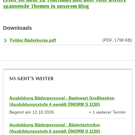
h
e
spannende Themen in unserem Blog
u
r
t
e
z
n
Downloads
a
“
b
Folder Bäderkurse.pdf
(PDF, 1798 KB)
k
k
l
o
i
m
c
m
k
e
e
SO GEHT'S WEITER
n
n
z
,
w
Ausbildung Bäderpersonal - Badewart Großbecken
v
i
(Ausbildungsstufe 4 gemäß ÖNORM S 1150)
e
s
Beginnt am
12.10.2026
+ 1 weiterer Termin
r
c
anzeigen
w
Ausbildung Bäderpersonal - Bädertechniker
h
e
(Ausbildungsstufe 6 gemäß ÖNORM S 1150)
e
n