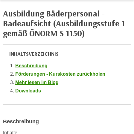
i
e
k
Ausbildung Bäderpersonal -
F
a
u
Badeaufsicht (Ausbildungsstufe 1
n
n
i
gemäß ÖNORM S 1150)
k
s
t
c
i
h
INHALTSVERZEICHNIS
o
e
n
Beschreibung
n
d
U
Förderungen - Kurskosten zurückholen
e
n
Mehr lesen im Blog
r
t
W
Downloads
e
e
r
b
n
s
e
e
Beschreibung
h
i
m
Inhalte:
t