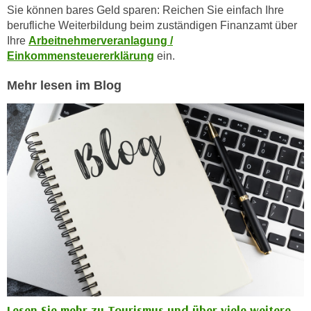
n
Sie können bares Geld sparen: Reichen Sie einfach Ihre
i
S
berufliche Weiterbildung beim zuständigen Finanzamt über
c
i
Ihre
Arbeitnehmerveranlagung /
h
e
Einkommensteuererklärung
ein.
n
a
i
Mehr lesen im Blog
u
c
f
h
„
t
A
d
l
e
l
m
e
D
a
a
k
t
z
e
e
n
p
s
t
c
i
Lesen Sie mehr zu Tourismus und über viele weitere