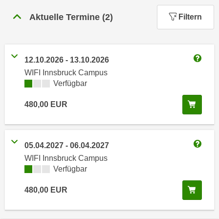
n
h
u
Aktuelle Termine
(
2
)
Filtern
C
r
o
C
o
o
k
12.10.2026
-
13.10.2026
o
Weitere
i
WIFI Innsbruck Campus
k
e
Kursverfügbarkeit:
Verfügbar
i
s
e
In de
480,00
EUR
v
s
o
,
n
d
U
i
05.04.2027
-
06.04.2027
S
Weitere
e
WIFI Innsbruck Campus
-
f
Kursverfügbarkeit:
Verfügbar
a
ü
m
In de
480,00
EUR
r
e
d
r
i