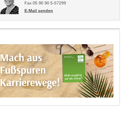
Fax 05 90 90 5-57299
E-Mail senden
an Christine Herr: mailto:christine.herr@wktirol.at; c