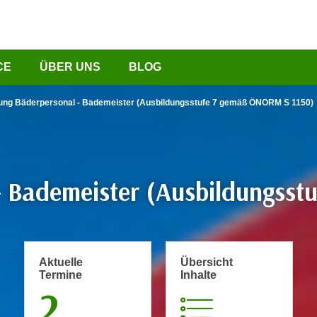
CE
ÜBER UNS
BLOG
ung Bäderpersonal - Bademeister (Ausbildungsstufe 7 gemäß ÖNORM S 1150)
- Bademeister (Ausbildungss
Aktuelle
Übersicht
Termine
Inhalte
2