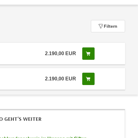
Filtern
2.190,00
EUR
In den Warenkorb leg
 Anmeldestatus "Verfügbar"
2.190,00
EUR
In den Warenkorb leg
 Anmeldestatus "Verfügbar"
O GEHT'S WEITER