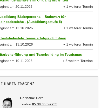
achkundenachweis im Umgang mit Giften
eginnt am
20.11.2026
+ 1 weiterer Termin
anzeigen
usbildung Bäderpersonal - Badewart für
leinbadeteiche - (Ausbildungsstufe 5)
eginnt am
12.10.2026
+ 1 weiterer Termin
anzeigen
rbeitsbelastete Teams erfolgreich führen
eginnt am
13.10.2026
+ 1 weiterer Termin
anzeigen
itarbeiterführung und Teambuilding im Tourismus
eginnt am
10.11.2026
+ 5 weitere Termine
anzeigen
IE HABEN FRAGEN?
Christine Herr
Telefon
05 90 90 5-7299