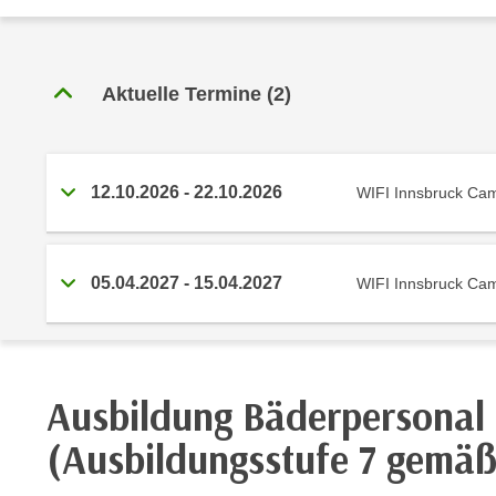
r
c
n
h
u
C
r
Aktuelle Termine
(
2
)
o
C
o
o
k
o
i
k
12.10.2026
-
22.10.2026
WIFI Innsbruck Ca
e
i
s
e
v
s
05.04.2027
-
15.04.2027
WIFI Innsbruck Ca
o
,
n
d
U
i
S
e
-
f
Ausbildung Bäderpersonal 
a
ü
(Ausbildungsstufe 7 gemä
m
r
e
d