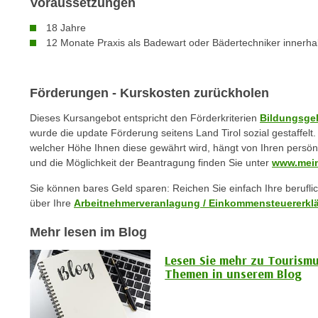
Voraussetzungen
n
s
n
18 Jahre
i
S
12 Monate Praxis als Badewart oder Bädertechniker innerhalb
c
i
h
e
n
a
Förderungen - Kurskosten zurückholen
i
u
c
Dieses Kursangebot entspricht den Förderkriterien
Bildungsge
f
h
wurde die update Förderung seitens Land Tirol sozial gestaffel
„
welcher Höhe Ihnen diese gewährt wird, hängt von Ihren persön
t
A
und die Möglichkeit der Beantragung finden Sie unter
www.mein
d
l
e
Sie können bares Geld sparen: Reichen Sie einfach Ihre berufl
l
m
über Ihre
Arbeitnehmerveranlagung / Einkommensteuererkl
e
D
a
Mehr lesen im Blog
a
k
t
z
Lesen Sie mehr zu Tourism
e
Themen in unserem Blog
e
n
p
s
t