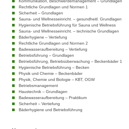
Kommunikation, Beschwerdemanagement – Grundlagen
m
t
Rechtliche Grundlagen und Normen 1
e
e
Sicherheit – Grundlagen
n
Sauna- und Wellnesseinricht. – gesundheitl. Grundlagen
n
e
Hygienische Betriebsführung für Sauna und Wellness
o
i
Sauna- und Wellnesseinricht. – technische Grundlagen
t
Bäderhygiene – Vertiefung
n
w
Rechtliche Grundlagen und Normen 2
s
e
Badewasseraufbereitung – Vertiefung
e
n
Betriebsführung – Grundlagen
t
d
Betriebsführung, Betriebsüberwachung – Beckenbäder 1
z
Hygienische Betriebsführung – Becken
i
e
Physik und Chemie – Beckenbäder
g
n
Physik, Chemie und Biologie – KBT, OGW
s
Betriebsmanagement
,
i
Haustechnik – Grundlagen
w
n
Badewasseraufbereitung – Praktikum
e
d
Sicherheit – Vertiefung
l
.
Bäderhygiene und Betriebsführung
c
W
h
e
e