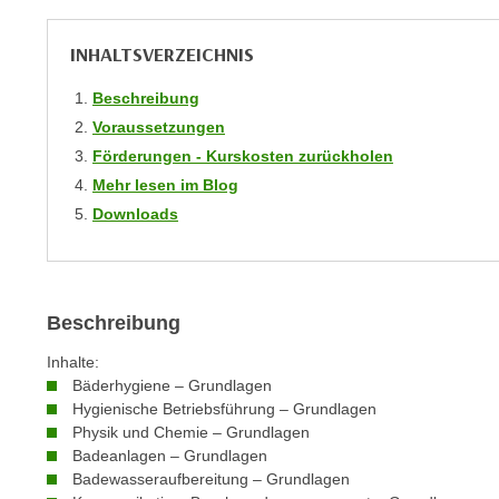
r
i
i
e
INHALTSVERZEICHNIS
k
F
a
u
Beschreibung
n
n
Voraussetzungen
i
k
Förderungen - Kurskosten zurückholen
s
t
Mehr lesen im Blog
c
i
Downloads
h
o
e
n
n
d
U
e
Beschreibung
n
r
t
W
Inhalte:
e
Bäderhygiene – Grundlagen
e
r
Hygienische Betriebsführung – Grundlagen
b
n
Physik und Chemie – Grundlagen
s
Badeanlagen – Grundlagen
e
e
Badewasseraufbereitung – Grundlagen
h
i