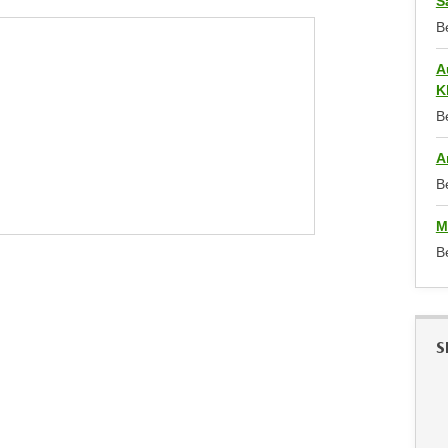
S
B
A
K
B
A
B
M
B
S