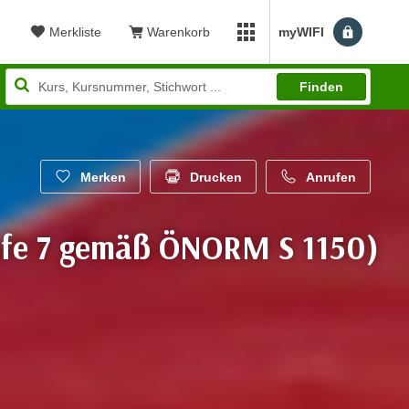
Merkliste
Warenkorb
myWIFI
Benutzerm
myWIFI Apps öffnen
Finden
Merken
Drucken
Anrufen
tufe 7 gemäß ÖNORM S 1150)