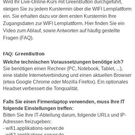
Wird Ihr Live-Online-Kurs mit GreenButton durchgeführt,
c
i
steigen Sie zu jedem Kurstermin über die WIFI Lernplattform
h
m
ein. Sie erhalten dazu vor dem ersten Kurstermin Ihre
t
m
Zugangsdaten zur WIFI Lernplattform. Hier finden Sie ein
e
u
Video zum Ablauf, sowie Antworten auf häufig gestellte
n
n
Fragen (FAQ).
S
g
i
v
FAQ: GreenButton
e
e
Welche technischen Voraussetzungen benötige ich?
,
r
Sie benötigen einen Rechner (PC, Notebook, Tablet, ...),
d
w
eine stabile Internetverbindung und einen aktuellen Browser
a
e
(etwa Google Chrome oder Mozilla Firefox). Ein optionales
s
n
Headset verbessert die Tonqualität.
s
d
w
e
Falls Sie einen Firmenlaptop verwenden, muss Ihre IT
i
n
folgende Einstellungen treffen:
r
Bitten Sie Ihre IT-Abteilung darum, folgende URLs und IP-
w
a
Adressen freizugeben:
i
u
- wifi1.applikations-server.de
r
c
- wifi2.applikations-server.de