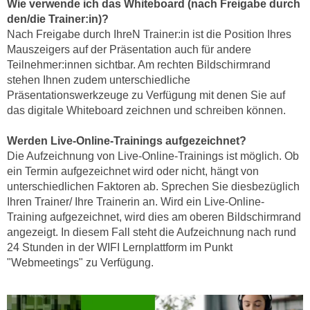
Wie verwende ich das Whiteboard (nach Freigabe durch
e
e
den/die Trainer:in)?
n
n
Nach Freigabe durch IhreN Trainer:in ist die Position Ihres
e
o
Mauszeigers auf der Präsentation auch für andere
i
Teilnehmer:innen sichtbar. Am rechten Bildschirmrand
t
n
stehen Ihnen zudem unterschiedliche
w
s
Präsentationswerkzeuge zu Verfügung mit denen Sie auf
e
e
das digitale Whiteboard zeichnen und schreiben können.
n
t
d
Werden Live-Online-Trainings aufgezeichnet?
z
i
Die Aufzeichnung von Live-Online-Trainings ist möglich. Ob
e
g
ein Termin aufgezeichnet wird oder nicht, hängt von
n
s
unterschiedlichen Faktoren ab. Sprechen Sie diesbezüglich
,
i
Ihren Trainer/ Ihre Trainerin an. Wird ein Live-Online-
w
n
Training aufgezeichnet, wird dies am oberen Bildschirmrand
e
d
angezeigt. In diesem Fall steht die Aufzeichnung nach rund
l
24 Stunden in der WIFI Lernplattform im Punkt
.
c
"Webmeetings" zu Verfügung.
W
h
e
e
n
s