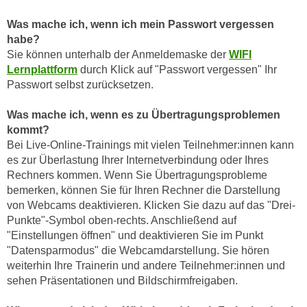
i
e
k
Was mache ich, wenn ich mein Passwort vergessen
F
a
habe?
u
n
Sie können unterhalb der Anmeldemaske der
WIFI
n
Lernplattform
durch Klick auf "Passwort vergessen" Ihr
i
k
Passwort selbst zurücksetzen.
s
t
c
i
Was mache ich, wenn es zu Übertragungsproblemen
h
o
kommt?
e
n
Bei Live-Online-Trainings mit vielen Teilnehmer:innen kann
n
d
es zur Überlastung Ihrer Internetverbindung oder Ihres
U
e
Rechners kommen. Wenn Sie Übertragungsprobleme
n
bemerken, können Sie für Ihren Rechner die Darstellung
r
t
von Webcams deaktivieren. Klicken Sie dazu auf das "Drei-
W
e
Punkte"-Symbol oben-rechts. Anschließend auf
e
r
"Einstellungen öffnen" und deaktivieren Sie im Punkt
b
"Datensparmodus" die Webcamdarstellung. Sie hören
n
s
weiterhin Ihre Trainerin und andere Teilnehmer:innen und
e
e
sehen Präsentationen und Bildschirmfreigaben.
h
i
m
t