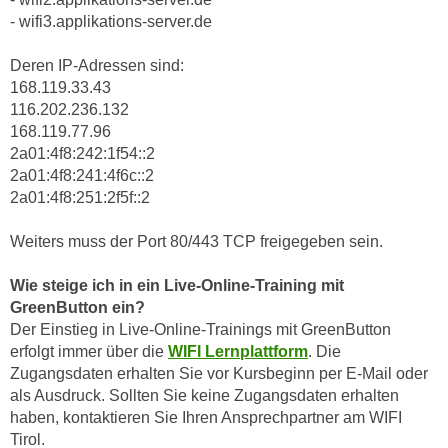
n
- wifi3.applikations-server.de
h
u
C
r
Deren IP-Adressen sind:
o
C
168.119.33.43
o
o
116.202.236.132
k
o
168.119.77.96
i
k
2a01:4f8:242:1f54::2
e
i
2a01:4f8:241:4f6c::2
s
2a01:4f8:251:2f5f::2
e
v
s
o
Weiters muss der Port 80/443 TCP freigegeben sein.
,
n
d
Wie steige ich in ein Live-Online-Training mit
U
i
GreenButton ein?
S
e
Der Einstieg in Live-Online-Trainings mit GreenButton
-
f
erfolgt immer über die
WIFI Lernplattform
. Die
a
ü
Zugangsdaten erhalten Sie vor Kursbeginn per E-Mail oder
m
r
als Ausdruck. Sollten Sie keine Zugangsdaten erhalten
e
d
haben, kontaktieren Sie Ihren Ansprechpartner am WIFI
r
i
Tirol.