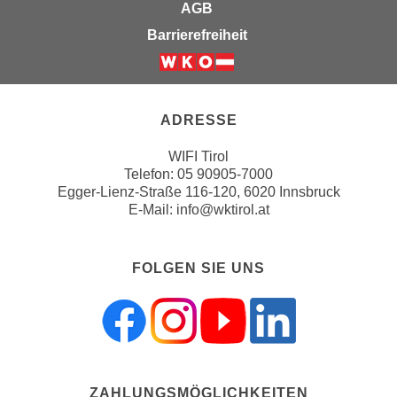
r
AGB
a
t
Barrierefreiheit
b
e
e
C
Weiter zur Website der Wirts
n
o
.
o
ADRESSE
W
k
e
i
WIFI Tirol
n
Telefon:
05 90905-7000
e
n
Egger-Lienz-Straße 116-120, 6020 Innsbruck
s
E-Mail:
info@wktirol.at
S
z
i
u
e
A
FOLGEN SIE UNS
d
n
e
a
r
l
C
y
o
s
o
e
ZAHLUNGSMÖGLICHKEITEN