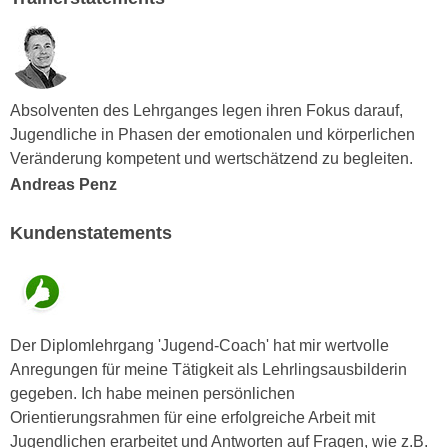
n
e
,
l
g
e
e
v
Absolventen des Lehrganges legen ihren Fokus darauf,
l
a
Jugendliche in Phasen der emotionalen und körperlichen
a
n
Veränderung kompetent und wertschätzend zu begleiten.
n
t
g
Andreas Penz
e
e
I
n
Kundenstatements
n
I
h
h
a
r
l
e
t
Der Diplomlehrgang 'Jugend-Coach' hat mir wertvolle
d
e
Anregungen für meine Tätigkeit als Lehrlingsausbilderin
u
a
gegeben. Ich habe meinen persönlichen
r
n
Orientierungsrahmen für eine erfolgreiche Arbeit mit
c
z
Jugendlichen erarbeitet und Antworten auf Fragen, wie z.B.
h