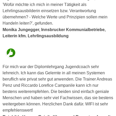
u
'Wofür möchte ich mich in meiner Tätigkeit als
d
z
Lehrlingsausbilderin einsetzen bzw. Verantwortung
i
e
übernehmen? - Welche Werte und Prinzipien sollen mein
e
i
Handeln leiten?', gefunden.
C
g
Monika Jungegger, Innsbrucker Kommunialbetriebe,
o
e
Leiterin kfm. Lehrlingsausbildung
o
n
k
.
i
U
e
m
s
I
Für mich war der Diplomlehrgang Jugendcoach sehr
e
h
lehrreich. Ich kann das Gelernte in all meinen Systemen
r
n
beruflich wie privat sehr gut anwenden. Die Trainer Andreas
h
e
Penz und Riccardo Lorefice Campanile kann ich nur
o
n
bestens weiterempfehlen. Die beiden sind einfach geniale
b
d
Menschen und haben sehr viel Fachwissen, das sie bestens
e
a
weitergeben können. Herzlichen Dank dafür. WIFI ist sehr
n
r
empfehlenswert!
e
ü