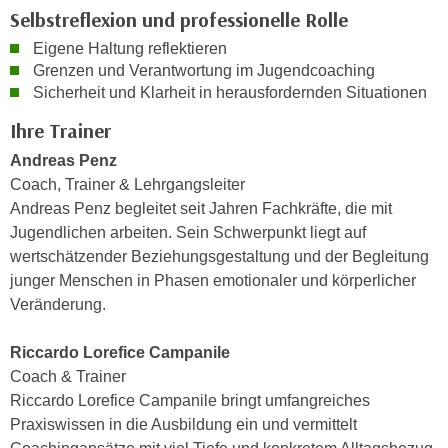
n
Selbstreflexion und professionelle Rolle
d
E
e
Eigene Haltung reflektieren
U
Grenzen und Verantwortung im Jugendcoaching
n
-
Sicherheit und Klarheit in herausfordernden Situationen
w
U
i
Ihre Trainer
S
r
A
Andreas Penz
z
u
Coach, Trainer & Lehrgangsleiter
i
n
Andreas Penz begleitet seit Jahren Fachkräfte, die mit
e
t
Jugendlichen arbeiten. Sein Schwerpunkt liegt auf
l
e
wertschätzender Beziehungsgestaltung und der Begleitung
o
r
junger Menschen in Phasen emotionaler und körperlicher
r
w
Veränderung.
i
o
e
r
Riccardo Lorefice Campanile
n
f
Coach & Trainer
t
e
Riccardo Lorefice Campanile bringt umfangreiches
i
n
Praxiswissen in die Ausbildung ein und vermittelt
e
h