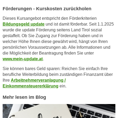
h
r
e
Förderungen - Kurskosten zurückholen
e
n
C
Dieses Kursangebot entspricht den Förderkriterien
I
o
Bildungsgeld update
und ist damit förderbar. Seit 1.1.2025
h
o
wurde die update Förderung seitens Land Tirol sozial
r
k
gestaffelt. Ob Sie Zugang zur Förderung haben und in
e
welcher Höhe Ihnen diese gewährt wird, hängt von Ihren
i
D
persönlichen Voraussetzungen ab. Alle Informationen und
e
a
die Möglichkeit der Beantragung finden Sie unter
s
t
www.mein-update.at
.
f
e
ü
Sie können bares Geld sparen: Reichen Sie einfach Ihre
n
r
berufliche Weiterbildung beim zuständigen Finanzamt über
k
M
Ihre
Arbeitnehmerveranlagung /
e
Einkommensteuererklärung
ein.
a
i
r
n
Mehr lesen im Blog
k
e
e
m
t
d
i