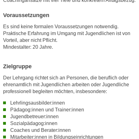
Coachingansätze mit viel Tiefe und konkretem Alltagsbezug.
r
a
t
b
Voraussetzungen
e
e
C
Es sind keine formalen Voraussetzungen notwendig.
n
o
Praktische Erfahrung im Umgang mit Jugendlichen ist von
.
o
Vorteil, aber nicht Pflicht.
W
k
Mindestalter: 20 Jahre.
e
i
n
e
Zielgruppe
n
s
S
z
Der Lehrgang richtet sich an Personen, die beruflich oder
i
u
ehrenamtlich mit Jugendlichen arbeiten oder Jugendliche
e
professionell begleiten möchten, insbesondere:
A
d
n
Lehrlingsausbilder:innen
e
a
Pädagog:innen und Trainer:innen
r
l
Jugendbetreuer:innen
C
y
Sozialpädagog:innen
o
s
Coaches und Berater:innen
o
e
Mitarbeiter:innen in Bildungseinrichtungen