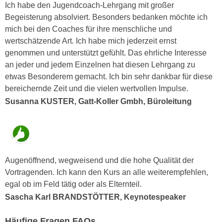
Ich habe den Jugendcoach-Lehrgang mit großer
a
h
Begeisterung absolviert. Besonders bedanken möchte ich
t
m
mich bei den Coaches für ihre menschliche und
e
e
wertschätzende Art. Ich habe mich jederzeit ernst
n
O
genommen und unterstützt gefühlt. Das ehrliche Interesse
a
n
an jeder und jedem Einzelnen hat diesen Lehrgang zu
u
l
etwas Besonderem gemacht. Ich bin sehr dankbar für diese
c
i
bereichernde Zeit und die vielen wertvollen Impulse.
h
n
Susanna KUSTER, Gatt-Koller Gmbh, Büroleitung
a
e
n
-
U
J
n
o
t
u
Augenöffnend, wegweisend und die hohe Qualität der
e
r
Vortragenden. Ich kann den Kurs an alle weiterempfehlen,
r
n
egal ob im Feld tätig oder als Elternteil.
n
e
Sascha Karl BRANDSTÖTTER, Keynotespeaker
e
y
h
z
Häufige Fragen FAQs
m