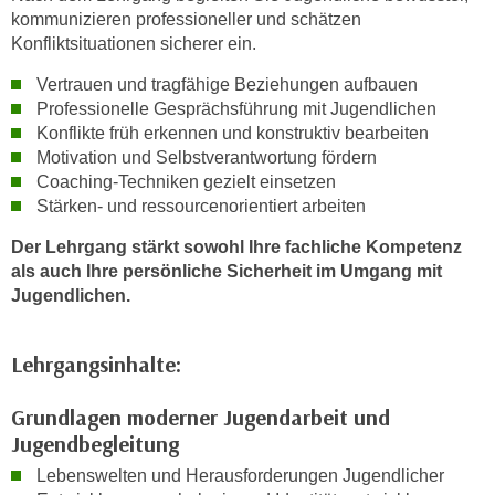
n
kommunizieren professioneller und schätzen
i
S
Konfliktsituationen sicherer ein.
c
i
h
Vertrauen und tragfähige Beziehungen aufbauen
e
n
Professionelle Gesprächsführung mit Jugendlichen
a
i
Konflikte früh erkennen und konstruktiv bearbeiten
u
Motivation und Selbstverantwortung fördern
c
f
Coaching-Techniken gezielt einsetzen
h
„
Stärken- und ressourcenorientiert arbeiten
t
A
d
l
Der Lehrgang stärkt sowohl Ihre fachliche Kompetenz
e
als auch Ihre persönliche Sicherheit im Umgang mit
l
m
Jugendlichen.
e
D
a
a
k
Lehrgangsinhalte
:
t
z
e
e
Grundlagen moderner Jugendarbeit und
n
p
Jugendbegleitung
s
t
Lebenswelten und Herausforderungen Jugendlicher
c
i