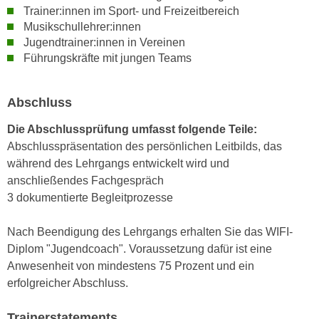
k
z
Trainer:innen im Sport- und Freizeitbereich
i
Musikschullehrer:innen
w
e
Jugendtrainer:innen in Vereinen
e
-
Führungskräfte mit jungen Teams
c
S
k
e
e
Abschluss
t
n
z
Die Abschlussprüfung umfasst folgende Teile:
u
u
Abschlusspräsentation des persönlichen Leitbilds, das
n
n
während des Lehrgangs entwickelt wird und
d
g
anschließendes Fachgespräch
u
z
3 dokumentierte Begleitprozesse
m
u
f
s
Nach Beendigung des Lehrgangs erhalten Sie das WIFI-
ü
t
Diplom "Jugendcoach". Voraussetzung dafür ist eine
r
i
Anwesenheit von mindestens 75 Prozent und ein
S
m
erfolgreicher Abschluss.
i
m
e
e
Trainerstatements
r