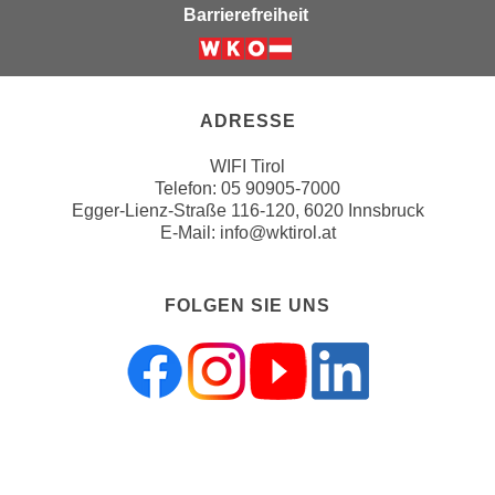
h
Barrierefreiheit
e
u
c
t
Weiter zur Website der Wirts
h
z
n
r
ADRESSE
i
e
s
WIFI Tirol
c
c
Telefon:
05 90905-7000
h
h
Egger-Lienz-Straße 116-120, 6020 Innsbruck
t
e
E-Mail:
info@wktirol.at
l
D
i
a
c
FOLGEN SIE UNS
t
h
e
e
n
n
.
R
E
e
i
c
ZAHLUNGSMÖGLICHKEITEN
n
h
e