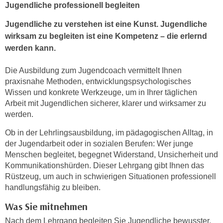
Jugendliche professionell begleiten
e
e
n
n
Jugendliche zu verstehen ist eine Kunst. Jugendliche
e
o
wirksam zu begleiten ist eine Kompetenz – die erlernd
i
t
werden kann.
n
w
s
Die Ausbildung zum Jugendcoach vermittelt Ihnen
e
e
praxisnahe Methoden, entwicklungspsychologisches
n
t
Wissen und konkrete Werkzeuge, um in Ihrer täglichen
d
z
Arbeit mit Jugendlichen sicherer, klarer und wirksamer zu
i
werden.
e
g
n
s
Ob in der Lehrlingsausbildung, im pädagogischen Alltag, in
,
i
der Jugendarbeit oder in sozialen Berufen: Wer junge
w
Menschen begleitet, begegnet Widerstand, Unsicherheit und
n
e
Kommunikationshürden. Dieser Lehrgang gibt Ihnen das
d
l
Rüstzeug, um auch in schwierigen Situationen professionell
.
c
handlungsfähig zu bleiben.
W
h
e
Was Sie mitnehmen
e
n
Nach dem Lehrgang begleiten Sie Jugendliche bewusster,
s