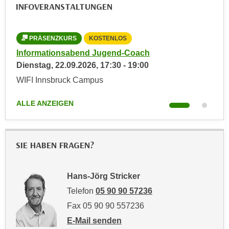
r
INFOVERANSTALTUNGEN
h
u
t
n
a
PRÄSENZKURS
KOSTENLOS
L
g
n
s
Informationsabend Jugend-Coach
Inf
g
z
Dienstag,
22.09.2026
,
17:30
-
19:00
Mit
e
w
WIFI Innsbruck Campus
Onl
m
e
e
c
ALLE ANZEIGEN
ALL
s
k
s
e
e
g
SIE HABEN FRAGEN?
n
e
e
s
n
e
Hans-Jörg Stricker
S
t
Telefon
05 90 90 57236
c
z
Fax 05 90 90 557236
h
t
u
E-Mail senden
.