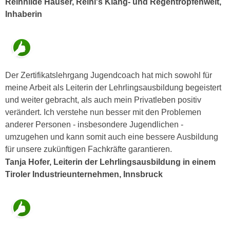
Reinhilde Hauser, Reini's Klang- und Regentropfenwelt,
n
b
Inhaberin
p
e
e
r
r
h
s
i
o
n
Der Zertifikatslehrgang Jugendcoach hat mich sowohl für
n
a
meine Arbeit als Leiterin der Lehrlingsausbildung begeistert
e
u
und weiter gebracht, als auch mein Privatleben positiv
n
s
verändert. Ich verstehe nun besser mit den Problemen
b
e
anderer Personen - insbesondere Jugendlichen -
e
i
umzugehen und kann somit auch eine bessere Ausbildung
z
n
für unsere zukünftigen Fachkräfte garantieren.
o
e
Tanja Hofer, Leiterin der Lehrlingsausbildung in einem
g
a
Tiroler Industrieunternehmen, Innsbruck
e
n
n
g
e
e
n
n
D
e