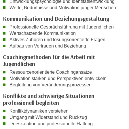
Entwicklungspsychologie und Identitätsentwicklung
h
e
Werte, Bedürfnisse und Motivation junger Menschen
u
r
t
Kommunikation und Beziehungsgestaltung
e
z
n
Professionelle Gesprächsführung mit Jugendlichen
a
“
Wertschätzende Kommunikation
b
k
Aktives Zuhören und lösungsorientierte Fragen
k
l
Aufbau von Vertrauen und Beziehung
o
i
Coachingmethoden für die Arbeit mit
m
c
Jugendlichen
m
k
e
Ressourcenorientierte Coachingansätze
e
n
Motivation stärken und Perspektiven entwickeln
n
Begleitung von Veränderungsprozessen
z
,
w
v
Konflikte und schwierige Situationen
i
e
professionell begleiten
s
r
Konfliktdynamiken verstehen
c
w
Umgang mit Widerstand und Rückzug
h
e
Deeskalation und professionelle Haltung
e
n