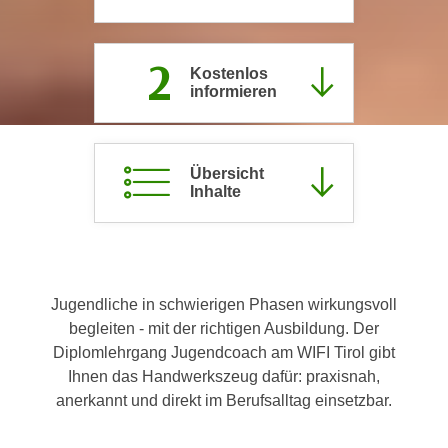
c
i
h
m
2
t
m
Kostenlos
e
informieren
u
n
n
S
g
i
v
Übersicht
e
e
Inhalte
,
r
d
w
a
e
s
n
s
Jugendliche in schwierigen Phasen wirkungsvoll
d
w
begleiten - mit der richtigen Ausbildung. Der
e
i
Diplomlehrgang Jugendcoach am WIFI Tirol gibt
n
r
Ihnen das Handwerkszeug dafür: praxisnah,
w
a
anerkannt und direkt im Berufsalltag einsetzbar.
i
u
r
c