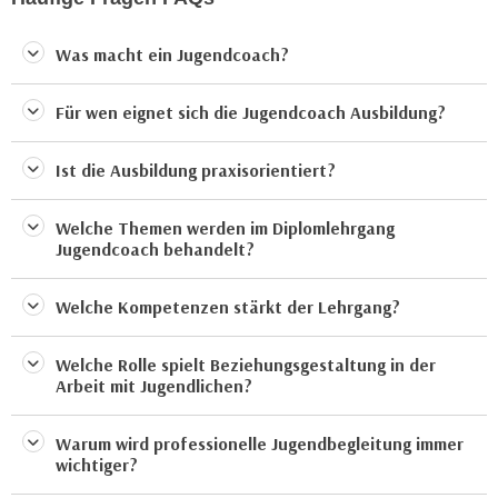
u
e
b
n
Was macht ein Jugendcoach?
i
i
e
n
Für wen eignet sich die Jugendcoach Ausbildung?
t
d
e
e
n
Ist die Ausbildung praxisorientiert?
n
,
U
w
Welche Themen werden im Diplomlehrgang
S
e
Jugendcoach behandelt?
A
r
,
d
Welche Kompetenzen stärkt der Lehrgang?
b
e
e
n
Welche Rolle spielt Beziehungsgestaltung in der
i
w
Arbeit mit Jugendlichen?
w
e
e
i
Warum wird professionelle Jugendbegleitung immer
l
t
wichtiger?
c
e