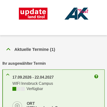
n
h
u
C
r
o
C
o
o
k
o
i
k
e
i
s
e
Aktuelle Termine
(
1
)
v
s
o
,
n
Ihr ausgewählter Termin
d
U
i
S
e
17.09.2026
-
22.04.2027
-
Weitere
f
WIFI Innsbruck Campus
a
ü
Kursverfügbarkeit:
Verfügbar
m
r
e
d
r
ORT
i