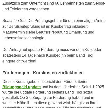
Zusätzlich zum Unterricht sind 60 Lehreinheiten zum Selbst-
n
d
und Telelernen vorgesehen.
E
e
U
n
Beachten Sie:
Die Prüfungsgebühr für den einmaligen Antritt
-
w
zur Berufsreifeprüfung ist im Kursbeitrag inkludiert.
U
i
Maturatermin siehe Berufsreifeprüfung Ernährung und
S
r
Lebensmitteltechnologie.
A
z
u
i
Der Antrag auf update-Förderung muss vor dem Kurs oder
n
e
spätestens 14 Tage nach Kursbeginn beim Land Tirol
t
l
eingereicht werden!
e
o
r
r
Förderungen - Kurskosten zurückholen
w
i
o
e
Dieses Kursangebot entspricht den Förderkriterien
r
n
Bildungsgeld update
und ist damit förderbar. Seit 1.1.2025
f
wurde die update Förderung seitens Land Tirol sozial
t
e
gestaffelt. Ob Sie Zugang zur Förderung haben und in
i
n
welcher Höhe Ihnen diese gewährt wird, hängt von Ihren
e
h