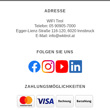
a
h
t
ADRESSE
m
e
e
WIFI Tirol
n
O
Telefon:
05 90905-7000
a
n
Egger-Lienz-Straße 116-120, 6020 Innsbruck
u
l
E-Mail:
info@wktirol.at
c
i
h
n
a
FOLGEN SIE UNS
e
n
-
U
J
n
o
t
u
e
r
r
ZAHLUNGSMÖGLICHKEITEN
n
n
e
e
y
h
z
m