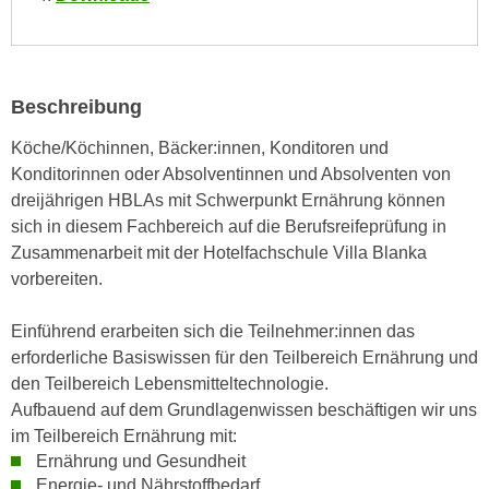
n
i
S
c
i
h
e
n
Beschreibung
a
i
u
Köche/Köchinnen, Bäcker:innen, Konditoren und
c
f
Konditorinnen oder Absolventinnen und Absolventen von
h
„
dreijährigen HBLAs mit Schwerpunkt Ernährung können
t
A
sich in diesem Fachbereich auf die Berufsreifeprüfung in
d
l
Zusammenarbeit mit der Hotelfachschule Villa Blanka
e
l
vorbereiten.
m
e
D
a
Einführend erarbeiten sich die Teilnehmer:innen das
a
k
erforderliche Basiswissen für den Teilbereich Ernährung und
t
z
den Teilbereich Lebensmitteltechnologie.
e
e
Aufbauend auf dem Grundlagenwissen beschäftigen wir uns
n
p
im Teilbereich Ernährung mit:
s
t
Ernährung und Gesundheit
c
i
Energie- und Nährstoffbedarf