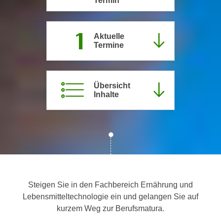
Termin
c
i
h
m
1
t
m
Aktuelle
e
Termine
u
n
n
S
g
i
v
Übersicht
e
e
Inhalte
,
r
d
w
a
e
s
n
s
d
w
e
i
n
Steigen Sie in den Fachbereich Ernährung und
r
w
Lebensmitteltechnologie ein und gelangen Sie auf
a
i
kurzem Weg zur Berufsmatura.
u
r
c