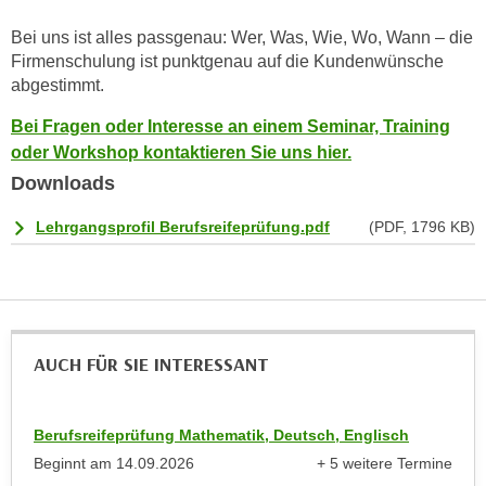
k
z
i
Bei uns ist alles passgenau: Wer, Was, Wie, Wo, Wann – die
w
e
Firmenschulung ist punktgenau auf die Kundenwünsche
e
abgestimmt.
-
c
S
k
Bei Fragen oder Interesse an einem Seminar, Training
e
e
oder Workshop kontaktieren Sie uns hier.
t
n
Downloads
z
u
u
n
Lehrgangsprofil Berufsreifeprüfung.pdf
(PDF, 1796 KB)
n
d
g
u
z
m
u
f
s
ü
AUCH FÜR SIE INTERESSANT
t
r
i
S
m
i
Berufsreifeprüfung Mathematik, Deutsch, Englisch
m
e
Beginnt am
14.09.2026
+ 5 weitere Termine
e
anzeigen
r