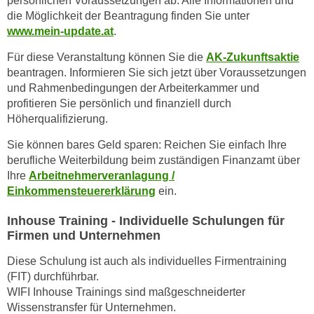
persönlichen Voraussetzungen ab. Alle Informationen und
r
die Möglichkeit der Beantragung finden Sie unter
a
t
www.mein-update.at
.
b
e
e
C
Für diese Veranstaltung können Sie die
AK-Zukunftsaktie
n
o
beantragen. Informieren Sie sich jetzt über Voraussetzungen
.
und Rahmenbedingungen der Arbeiterkammer und
o
W
profitieren Sie persönlich und finanziell durch
k
e
Höherqualifizierung.
i
n
e
Sie können bares Geld sparen: Reichen Sie einfach Ihre
n
s
berufliche Weiterbildung beim zuständigen Finanzamt über
S
z
Ihre
Arbeitnehmerveranlagung /
i
u
Einkommensteuererklärung
ein.
e
A
d
Inhouse Training - Individuelle Schulungen für
n
Firmen und Unternehmen
e
a
r
l
Diese Schulung ist auch als individuelles Firmentraining
C
y
(FIT) durchführbar.
o
s
WIFI Inhouse Trainings sind maßgeschneiderter
o
Wissenstransfer für Unternehmen.
e