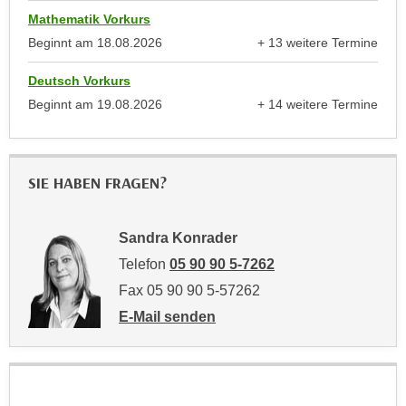
n
Mathematik Vorkurs
e
,
l
Beginnt am
18.08.2026
+ 13 weitere Termine
g
anzeigen
e
e
Deutsch Vorkurs
v
l
Beginnt am
19.08.2026
+ 14 weitere Termine
a
anzeigen
a
n
n
t
g
e
SIE HABEN FRAGEN?
e
I
n
n
I
Sandra Konrader
h
h
a
Telefon
05 90 90 5-7262
r
l
Fax 05 90 90 5-57262
e
t
E-Mail senden
d
e
an Sandra Konrader: mailto:sandra.konra
u
a
r
n
c
z
h