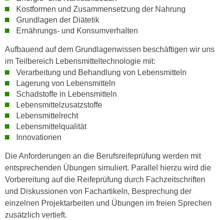
h
e
Kostformen und Zusammensetzung der Nahrung
u
r
Grundlagen der Diätetik
t
Ernährungs- und Konsumverhalten
e
z
n
Aufbauend auf dem Grundlagenwissen beschäftigen wir uns
a
“
im Teilbereich Lebensmitteltechnologie mit:
b
k
Verarbeitung und Behandlung von Lebensmitteln
k
l
Lagerung von Lebensmitteln
o
i
Schadstoffe in Lebensmitteln
m
c
Lebensmittelzusatzstoffe
m
k
Lebensmittelrecht
e
e
Lebensmittelqualität
n
n
Innovationen
z
,
Die Anforderungen an die Berufsreifeprüfung werden mit
w
v
entsprechenden Übungen simuliert. Parallel hierzu wird die
i
e
Vorbereitung auf die Reifeprüfung durch Fachzeitschriften
s
r
und Diskussionen von Fachartikeln, Besprechung der
c
w
einzelnen Projektarbeiten und Übungen im freien Sprechen
h
e
zusätzlich vertieft.
e
n