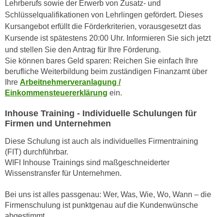
Lehrberufs sowie der Erwerb von Zusatz- und
r
a
Schlüsselqualifikationen von Lehrlingen gefördert. Dieses
t
b
Kursangebot erfüllt die Förderkriterien, vorausgesetzt das
e
e
Kursende ist spätestens 20:00 Uhr. Informieren Sie sich jetzt
C
n
und stellen Sie den Antrag für Ihre Förderung.
o
.
Sie können bares Geld sparen: Reichen Sie einfach Ihre
o
W
berufliche Weiterbildung beim zuständigen Finanzamt über
k
e
Ihre
Arbeitnehmerveranlagung /
i
n
Einkommensteuererklärung
ein.
e
n
s
Inhouse Training - Individuelle Schulungen für
S
z
Firmen und Unternehmen
i
u
e
Diese Schulung ist auch als individuelles Firmentraining
A
d
(FIT) durchführbar.
n
e
WIFI Inhouse Trainings sind maßgeschneiderter
a
Wissenstransfer für Unternehmen.
r
l
C
y
Bei uns ist alles passgenau: Wer, Was, Wie, Wo, Wann – die
o
s
Firmenschulung ist punktgenau auf die Kundenwünsche
o
e
abgestimmt.