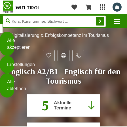
WIFI TIROL
Benu
myWIFI Apps ö
Merkliste
Warenkorb
Diese
Mo
Seite
Zum Inhalt springen
Zur Fußzeile springen
verwendet
Digitalisierung & Erfolgskompetenz im Tourismus
Cookies
Alle
akzeptieren
O
h
Einstellungen
n
Englisch A2/B1 - Englisch für den
e
B
Tourismus
I
Alle
i
h
ablehnen
t
r
t
5
e
Aktuelle
Weiterlesen
e
Z
Termine
b
u
e
s
a
- nur für sichtbaren Text
t