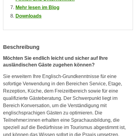
n
i
Mehr lesen im Blog
S
c
Downloads
i
h
e
n
a
i
u
c
f
Beschreibung
h
„
t
Möchten Sie endlich leicht und sicher auf Ihre
A
ausländischen Gäste zugehen können?
d
l
e
l
Sie erweitern Ihre Englisch-Grundkenntnisse für eine
m
e
sofortige Verwendung in den Bereichen Service, Etage,
D
a
Rezeption, Küche, dem Freizeitbereich sowie für eine
a
k
qualifizierte Gästeberatung. Der Schwerpunkt liegt im
t
z
Bereich Konversation, um die Verständigung mit
e
e
englischsprachigen Gästen zu optimieren. Die
n
p
Teilnehmer:innen erhalten eine Sprachausbildung, die
s
t
speziell auf die Bedürfnisse im Tourismus abgestimmt ist,
c
i
und können das Wissen sofort in die Praxis umsetzen.