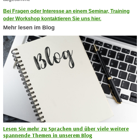
k
z
i
Bei Fragen oder Interesse an einem Seminar, Training
w
e
oder Workshop kontaktieren Sie uns hier.
e
-
Mehr lesen im Blog
c
S
k
e
e
t
n
z
u
u
n
n
d
g
u
z
m
u
f
s
ü
t
r
i
S
m
i
Lesen Sie mehr zu Sprachen und über viele weitere
m
e
spannende Themen in unserem Blog
e
r