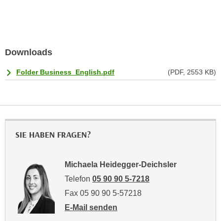
n
e
,
l
g
e
e
v
Downloads
l
a
a
n
Folder Business_English.pdf
(PDF, 2553 KB)
n
t
g
e
e
I
n
n
I
h
SIE HABEN FRAGEN?
h
a
r
l
e
Michaela Heidegger-Deichsler
t
d
e
Telefon
05 90 90 5-7218
u
a
Fax 05 90 90 5-57218
r
n
E-Mail senden
c
z
an Michaela Heidegger-Deichsler: mailto:
h