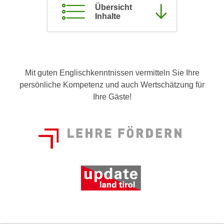
Übersicht
c
i
Inhalte
h
m
t
m
e
u
n
n
S
g
Mit guten Englischkenntnissen vermitteln Sie Ihre
i
v
persönliche Kompetenz und auch Wertschätzung für
e
e
Ihre Gäste!
,
r
d
w
a
e
s
n
s
d
w
e
i
n
r
w
a
i
u
r
c