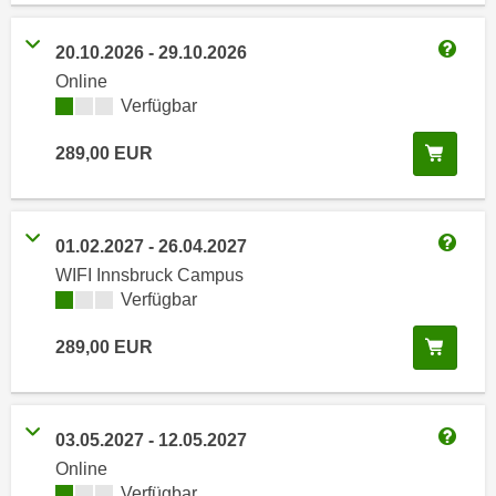
i
e
k
F
20.10.2026
-
29.10.2026
a
Weitere
u
Online
n
n
Kursverfügbarkeit:
Verfügbar
i
k
s
t
In de
289,00
EUR
c
i
h
o
e
n
01.02.2027
-
26.04.2027
n
d
Weitere
U
WIFI Innsbruck Campus
e
Kursverfügbarkeit:
Verfügbar
n
r
t
W
In de
289,00
EUR
e
e
r
b
n
s
e
03.05.2027
-
12.05.2027
e
Weitere
h
i
Online
m
Kursverfügbarkeit:
Verfügbar
t