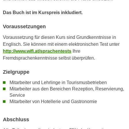
h
e
u
r
Das Buch ist im Kurspreis inkludiert.
t
e
z
n
Voraussetzungen
a
“
b
Voraussetzung für diesen Kurs sind Grundkenntnisse in
k
k
Englisch. Sie können mit einem elektronischen Test unter
l
o
http://www.wifi.at/sprachentests
Ihre
i
m
Fremdsprachenkenntnisse selbst überprüfen.
c
m
k
e
Zielgruppe
e
n
n
Mitarbeiter und Lehrlinge in Tourismusbetrieben
z
,
Mitarbeiter aus den Bereichen Rezeption, Reservierung,
w
v
Service
i
e
Mitarbeiter von Hotellerie und Gastronomie
s
r
c
w
Abschluss
h
e
e
n