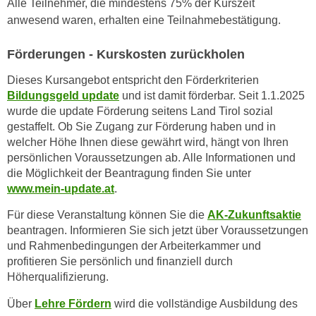
Alle Teilnehmer, die mindestens 75% der Kurszeit
n
d
anwesend waren, erhalten eine Teilnahmebestätigung.
E
e
U
n
Förderungen - Kurskosten zurückholen
-
w
U
Dieses Kursangebot entspricht den Förderkriterien
i
S
Bildungsgeld update
und ist damit förderbar. Seit 1.1.2025
r
wurde die update Förderung seitens Land Tirol sozial
A
z
gestaffelt. Ob Sie Zugang zur Förderung haben und in
u
i
welcher Höhe Ihnen diese gewährt wird, hängt von Ihren
n
e
persönlichen Voraussetzungen ab. Alle Informationen und
t
l
die Möglichkeit der Beantragung finden Sie unter
e
o
www.mein-update.at
.
r
r
w
Für diese Veranstaltung können Sie die
AK-Zukunftsaktie
i
beantragen. Informieren Sie sich jetzt über Voraussetzungen
o
e
und Rahmenbedingungen der Arbeiterkammer und
r
n
profitieren Sie persönlich und finanziell durch
f
t
Höherqualifizierung.
e
i
n
Über
Lehre Fördern
wird die vollständige Ausbildung des
e
h