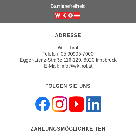
a
Barrierefreiheit
h
t
m
e
Weiter zur Website der Wirts
e
n
O
a
ADRESSE
n
u
l
WIFI Tirol
c
i
Telefon:
05 90905-7000
h
n
Egger-Lienz-Straße 116-120, 6020 Innsbruck
a
e
E-Mail:
info@wktirol.at
n
-
U
J
n
FOLGEN SIE UNS
o
t
u
e
r
r
n
n
e
e
y
h
ZAHLUNGSMÖGLICHKEITEN
z
m