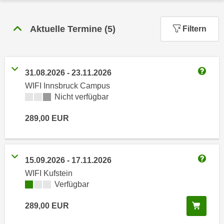
n
h
u
C
r
Aktuelle Termine
(
5
)
Filtern
o
C
o
o
k
o
i
31.08.2026
-
23.11.2026
k
Weitere
e
WIFI Innsbruck Campus
i
s
Kursverfügbarkeit:
Nicht verfügbar
e
v
s
289,00
EUR
o
,
n
d
U
i
S
e
15.09.2026
-
17.11.2026
-
Weitere
f
WIFI Kufstein
a
ü
Kursverfügbarkeit:
Verfügbar
m
r
e
In de
289,00
EUR
d
r
i