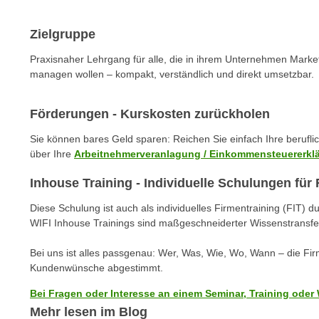
c
i
h
e
Zielgruppe
u
r
t
e
Praxisnaher Lehrgang für alle, die in ihrem Unternehmen Marke
z
managen wollen – kompakt, verständlich und direkt umsetzbar.
n
a
“
b
k
Förderungen - Kurskosten zurückholen
k
l
o
Sie können bares Geld sparen: Reichen Sie einfach Ihre berufl
i
über Ihre
Arbeitnehmerveranlagung / Einkommensteuererkl
m
c
m
k
Inhouse Training - Individuelle Schulungen fü
e
e
n
Diese Schulung ist auch als individuelles Firmentraining (FIT) d
n
WIFI Inhouse Trainings sind maßgeschneiderter Wissenstransfe
z
,
w
v
Bei uns ist alles passgenau: Wer, Was, Wie, Wo, Wann – die Fi
i
e
Kundenwünsche abgestimmt.
s
r
c
Bei Fragen oder Interesse an einem Seminar, Training oder 
w
h
Mehr lesen im Blog
e