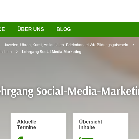
CE
ÜBER UNS
BLOG
Juwelen, Uhren, Kunst, Antiquitäten- Briefmhandel WK-Bildungsgutschein
tschein
Lehrgang Social-Media-Marketing
ehrgang Social-Media-Marketi
Aktuelle
Übersicht
Termine
Inhalte