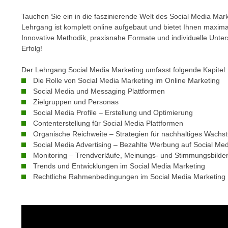
m
t
Tauchen Sie ein in die faszinierende Welt des Social Media Mar
e
e
Lehrgang ist komplett online aufgebaut und bietet Ihnen maximale
n
n
Innovative Methodik, praxisnahe Formate und individuelle Unter
e
o
Erfolg!
i
t
n
Der Lehrgang Social Media Marketing umfasst folgende Kapitel:
w
s
Die Rolle von Social Media Marketing im Online Marketing
e
e
Social Media und Messaging Plattformen
n
Zielgruppen und Personas
t
d
Social Media Profile – Erstellung und Optimierung
z
i
Contenterstellung für Social Media Plattformen
e
g
Organische Reichweite – Strategien für nachhaltiges Wachs
n
s
Social Media Advertising – Bezahlte Werbung auf Social Med
,
Monitoring – Trendverläufe, Meinungs- und Stimmungsbilde
i
w
Trends und Entwicklungen im Social Media Marketing
n
e
Rechtliche Rahmenbedingungen im Social Media Marketing
d
l
.
c
W
h
e
e