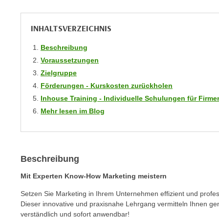
r
i
i
e
k
INHALTSVERZEICHNIS
F
a
u
Beschreibung
n
n
i
Voraussetzungen
k
s
Zielgruppe
t
c
Förderungen - Kurskosten zurückholen
i
h
Inhouse Training - Individuelle Schulungen für Fir
o
e
n
Mehr lesen im Blog
n
d
U
e
n
r
t
W
Beschreibung
e
e
Mit Experten Know-How Marketing meistern
r
b
n
s
Setzen Sie Marketing in Ihrem Unternehmen effizient und profes
e
Dieser innovative und praxisnahe Lehrgang vermitteln Ihnen g
e
h
verständlich und sofort anwendbar!
i