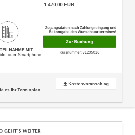
1.470,00
EUR
 Anmeldestatus "Verfügbar"
Zugangsdaten nach Zahlungseingang und
Bekantgabe des Wunschstarttermines!
für Termin: 30.06.2
Zur Buchung
-TEILNAHME MIT
Kursnummer: 31235016
blet oder Smartphone
Kostenvoranschlag
ie es Ihr Terminplan
O GEHT'S WEITER