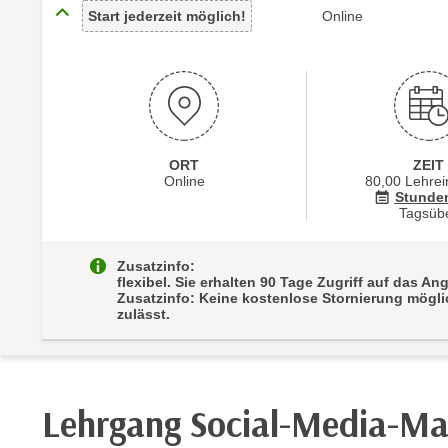
r
Start jederzeit möglich!
Online
c
n
h
u
C
r
o
C
o
o
k
o
i
ORT
ZEIT
k
Online
80,00 Lehrei
e
i
Stunde
s
Tagsüb
e
v
s
o
Zusatzinfo:
,
flexibel. Sie erhalten 90 Tage Zugriff auf das A
n
d
Zusatzinfo: Keine kostenlose Stornierung möglic
U
zulässt.
i
S
e
-
f
a
ü
m
r
Lehrgang Social-Media-Ma
e
d