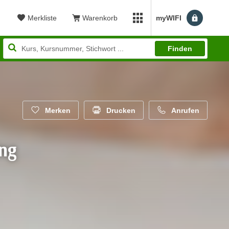
Merkliste
Warenkorb
myWIFI
Benutzerm
myWIFI Apps öffnen
Finden
Merken
Drucken
Anrufen
ng