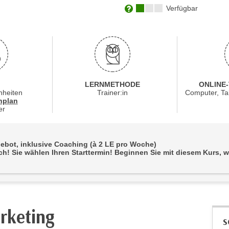
Kursverfügbarkeit:
Verfügbar
Weitere Informationen zum
LERNMETHODE
ONLINE
nheiten
Trainer:in
Computer, Ta
für Veranstaltung 31235016
nplan
er
ngebot, inklusive Coaching (à 2 LE pro Woche)
h! Sie wählen Ihren Starttermin! Beginnen Sie mit diesem Kurs, w
rketing
S