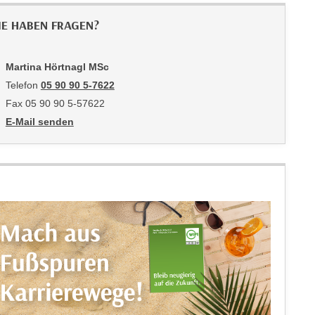
IE HABEN FRAGEN?
Martina Hörtnagl MSc
Telefon
05 90 90 5-7622
Fax 05 90 90 5-57622
E-Mail senden
an Martina Hörtnagl MSc: mailto:martina.hoertnagl@wktirol.at