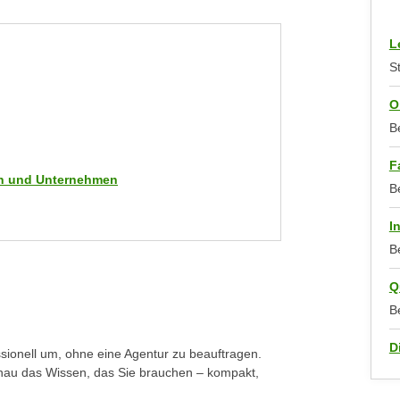
L
St
O
B
F
men und Unternehmen
B
I
B
Q
B
D
sionell um, ohne eine Agentur zu beauftragen.
enau das Wissen, das Sie brauchen – kompakt,