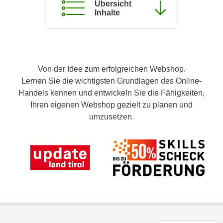
Übersicht
c
i
Inhalte
h
m
t
m
e
u
n
n
S
Von der Idee zum erfolgreichen Webshop.
g
i
Lernen Sie die wichtigsten Grundlagen des Online-
v
e
Handels kennen und entwickeln Sie die Fähigkeiten,
e
,
Ihren eigenen Webshop gezielt zu planen und
r
d
umzusetzen.
w
a
e
s
n
s
d
w
e
i
n
r
w
a
i
u
r
c