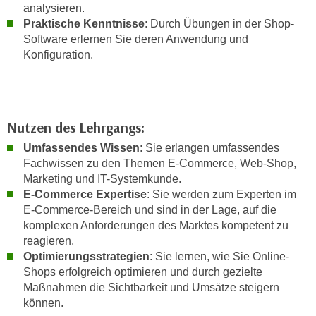
h
analysieren.
e
u
Praktische Kenntnisse
: Durch Übungen in der Shop-
r
t
Software erlernen Sie deren Anwendung und
e
Konfiguration.
z
n
a
“
b
k
k
l
o
Nutzen des Lehrgangs:
i
m
c
Umfassendes Wissen
: Sie erlangen umfassendes
m
k
Fachwissen zu den Themen E-Commerce, Web-Shop,
e
Marketing und IT-Systemkunde.
e
n
E-Commerce Expertise
: Sie werden zum Experten im
n
z
E-Commerce-Bereich und sind in der Lage, auf die
,
w
komplexen Anforderungen des Marktes kompetent zu
v
reagieren.
i
e
Optimierungsstrategien
: Sie lernen, wie Sie Online-
s
r
Shops erfolgreich optimieren und durch gezielte
c
w
Maßnahmen die Sichtbarkeit und Umsätze steigern
h
e
können.
e
n