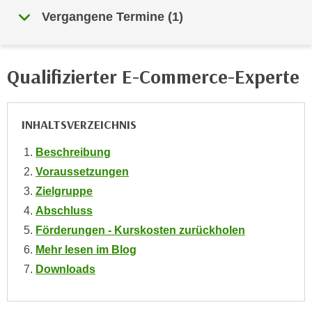
i
e
Vergangene Termine
(
1
)
k
F
a
u
n
n
Qualifizierter E-Commerce-Experte
i
k
s
t
c
i
h
INHALTSVERZEICHNIS
o
e
n
Beschreibung
n
d
Voraussetzungen
U
e
n
Zielgruppe
r
t
Abschluss
W
e
e
Förderungen - Kurskosten zurückholen
r
b
Mehr lesen im Blog
n
s
Downloads
e
e
h
i
m
t