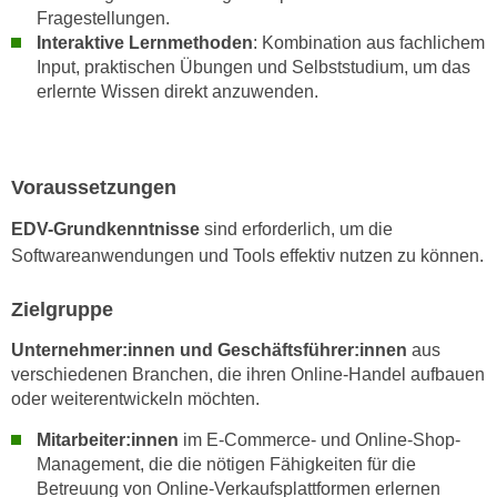
k
z
Fragestellungen.
i
Interaktive Lernmethoden
: Kombination aus fachlichem
w
e
Input, praktischen Übungen und Selbststudium, um das
e
-
erlernte Wissen direkt anzuwenden.
c
S
k
e
e
t
n
Voraussetzungen
z
u
u
EDV-Grundkenntnisse
sind erforderlich, um die
n
n
Softwareanwendungen und Tools effektiv nutzen zu können.
d
g
u
z
Zielgruppe
m
u
f
Unternehmer:innen und Geschäftsführer:innen
aus
s
ü
verschiedenen Branchen, die ihren Online-Handel aufbauen
t
r
oder weiterentwickeln möchten.
i
S
m
Mitarbeiter:innen
im E-Commerce- und Online-Shop-
i
m
Management, die die nötigen Fähigkeiten für die
e
e
Betreuung von Online-Verkaufsplattformen erlernen
r