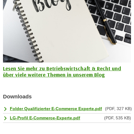
n
b
p
e
e
r
r
h
s
i
o
n
n
a
e
u
n
s
b
Lesen Sie mehr zu Betriebswirtschaft & Recht und
e
e
über viele weitere Themen in unserem Blog
i
z
n
o
e
g
Downloads
a
e
n
Folder Qualifizierter E-Commerce Experte.pdf
(PDF, 327 KB)
n
g
e
LG-Profil E-Commerce-Experte.pdf
(PDF, 535 KB)
e
n
n
D
e