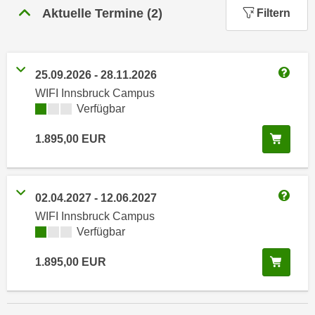
n
Aktuelle Termine
(
2
)
Filtern
h
u
C
r
o
C
o
o
25.09.2026
-
28.11.2026
k
Weitere
o
WIFI Innsbruck Campus
i
k
Kursverfügbarkeit:
Verfügbar
e
i
s
In de
1.895,00
EUR
e
v
s
o
,
n
d
02.04.2027
-
12.06.2027
U
i
Weitere
WIFI Innsbruck Campus
S
e
Kursverfügbarkeit:
Verfügbar
-
f
a
ü
In de
1.895,00
EUR
m
r
e
d
r
i