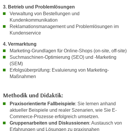
r
a
3. Betrieb und Problemlösungen
t
Verwaltung von Bestellungen und
b
e
Kundenkommunikation
e
C
Reklamationsmanagement und Problemlösungen im
n
o
Kundenservice
.
o
W
4. Vermarktung
k
e
Marketing-Grundlagen für Online-Shops (on-site, off-site)
i
n
Suchmaschinen-Optimierung (SEO) und -Marketing
e
n
(SEM)
s
S
Erfolgsüberprüfung: Evaluierung von Marketing-
z
Maßnahmen
i
u
e
A
d
n
Methodik und Didaktik:
e
a
Praxisorientierte Fallbeispiele
: Sie lernen anhand
r
l
aktueller Beispiele und realer Szenarien, wie Sie E-
C
y
Commerce-Prozesse erfolgreich umsetzen.
o
s
Gruppenarbeiten und Diskussionen
: Austausch von
o
e
Erfahrungen und Lösungen zu praxisnahen