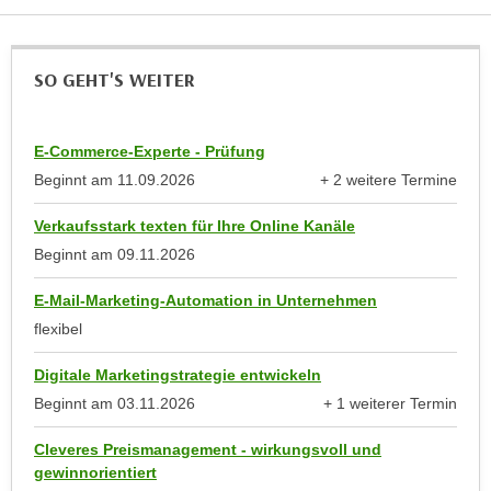
a
h
t
m
e
SO GEHT'S WEITER
e
n
O
a
n
u
E-Commerce-Experte - Prüfung
l
c
Beginnt am
11.09.2026
+ 2 weitere Termine
i
h
anzeigen
n
Verkaufsstark texten für Ihre Online Kanäle
a
e
n
Beginnt am
09.11.2026
-
U
J
E-Mail-Marketing-Automation in Unternehmen
n
o
flexibel
t
u
e
r
Digitale Marketingstrategie entwickeln
r
n
Beginnt am
03.11.2026
+ 1 weiterer Termin
n
e
anzeigen
e
y
Cleveres Preismanagement - wirkungsvoll und
h
z
gewinnorientiert
m