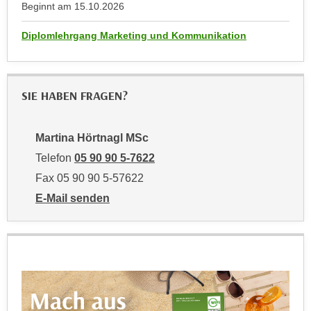
u
Beginnt am
15.10.2026
e
b
n
Diplomlehrgang Marketing und Kommunikation
i
i
e
n
t
d
e
SIE HABEN FRAGEN?
e
n
n
,
U
Martina Hörtnagl MSc
w
S
e
Telefon
05 90 90 5-7622
A
r
Fax 05 90 90 5-57622
,
d
E-Mail senden
b
e
an Martina Hörtnagl MSc: mailto:martina.hoertnagl@w
e
n
i
w
w
e
e
i
l
t
c
e