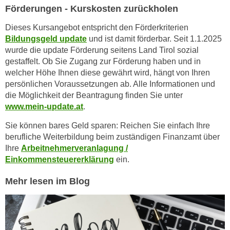
u
Förderungen - Kurskosten zurückholen
d
z
i
Dieses Kursangebot entspricht den Förderkriterien
e
e
Bildungsgeld update
und ist damit förderbar. Seit 1.1.2025
i
C
wurde die update Förderung seitens Land Tirol sozial
g
o
gestaffelt. Ob Sie Zugang zur Förderung haben und in
e
welcher Höhe Ihnen diese gewährt wird, hängt von Ihren
o
n
persönlichen Voraussetzungen ab. Alle Informationen und
k
.
die Möglichkeit der Beantragung finden Sie unter
i
U
www.mein-update.at
.
e
m
s
Sie können bares Geld sparen: Reichen Sie einfach Ihre
I
e
berufliche Weiterbildung beim zuständigen Finanzamt über
h
r
Ihre
Arbeitnehmerveranlagung /
n
Einkommensteuererklärung
ein.
h
e
o
n
Mehr lesen im Blog
b
d
e
a
n
r
e
ü