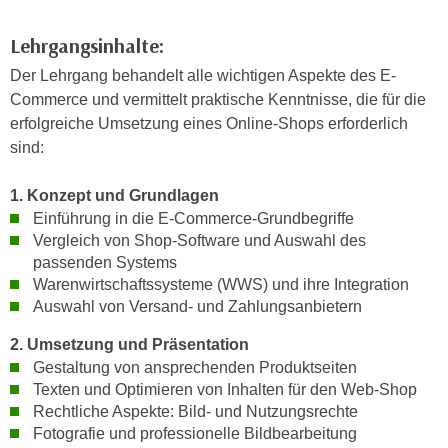
n
d
E
Lehrgangsinhalte:
e
U
n
Der Lehrgang behandelt alle wichtigen Aspekte des E-
-
w
Commerce und vermittelt praktische Kenntnisse, die für die
U
i
erfolgreiche Umsetzung eines Online-Shops erforderlich
S
r
sind:
A
z
u
i
1. Konzept und Grundlagen
n
e
Einführung in die E-Commerce-Grundbegriffe
t
l
Vergleich von Shop-Software und Auswahl des
e
passenden Systems
o
r
Warenwirtschaftssysteme (WWS) und ihre Integration
r
w
Auswahl von Versand- und Zahlungsanbietern
i
o
e
2. Umsetzung und Präsentation
r
n
Gestaltung von ansprechenden Produktseiten
f
t
Texten und Optimieren von Inhalten für den Web-Shop
e
i
Rechtliche Aspekte: Bild- und Nutzungsrechte
n
e
Fotografie und professionelle Bildbearbeitung
h