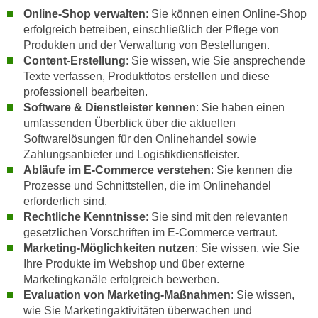
n
Online-Shop verwalten
: Sie können einen Online-Shop
i
S
erfolgreich betreiben, einschließlich der Pflege von
c
i
Produkten und der Verwaltung von Bestellungen.
h
e
Content-Erstellung
: Sie wissen, wie Sie ansprechende
n
a
Texte verfassen, Produktfotos erstellen und diese
i
u
professionell bearbeiten.
c
f
Software & Dienstleister kennen
: Sie haben einen
h
umfassenden Überblick über die aktuellen
„
t
Softwarelösungen für den Onlinehandel sowie
A
d
Zahlungsanbieter und Logistikdienstleister.
l
e
Abläufe im E-Commerce verstehen
: Sie kennen die
l
Prozesse und Schnittstellen, die im Onlinehandel
m
e
erforderlich sind.
D
a
Rechtliche Kenntnisse
: Sie sind mit den relevanten
a
k
gesetzlichen Vorschriften im E-Commerce vertraut.
t
z
Marketing-Möglichkeiten nutzen
: Sie wissen, wie Sie
e
e
Ihre Produkte im Webshop und über externe
n
p
Marketingkanäle erfolgreich bewerben.
s
t
Evaluation von Marketing-Maßnahmen
: Sie wissen,
c
wie Sie Marketingaktivitäten überwachen und
i