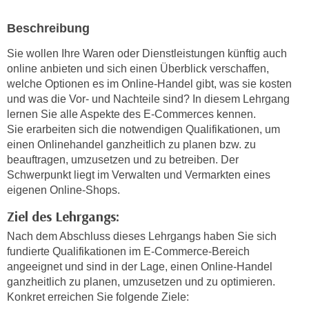
e
e
n
Beschreibung
n
e
o
Sie wollen Ihre Waren oder Dienstleistungen künftig auch
i
t
online anbieten und sich einen Überblick verschaffen,
n
w
welche Optionen es im Online-Handel gibt, was sie kosten
s
e
und was die Vor- und Nachteile sind? In diesem Lehrgang
e
lernen Sie alle Aspekte des E-Commerces kennen.
n
t
Sie erarbeiten sich die notwendigen Qualifikationen, um
d
z
einen Onlinehandel ganzheitlich zu planen bzw. zu
i
e
beauftragen, umzusetzen und zu betreiben. Der
g
Schwerpunkt liegt im Verwalten und Vermarkten eines
n
s
eigenen Online-Shops.
,
i
w
Ziel des Lehrgangs:
n
e
d
Nach dem Abschluss dieses Lehrgangs haben Sie sich
l
.
fundierte Qualifikationen im E-Commerce-Bereich
c
W
angeeignet und sind in der Lage, einen Online-Handel
h
e
ganzheitlich zu planen, umzusetzen und zu optimieren.
e
Konkret erreichen Sie folgende Ziele:
n
s