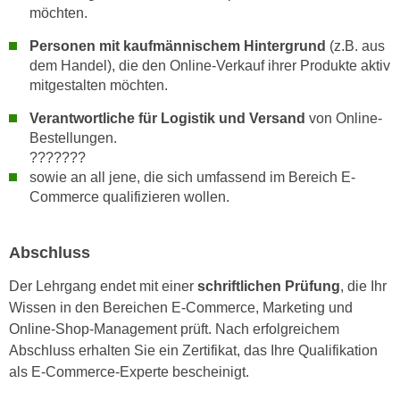
möchten.
n
e
,
l
Personen mit kaufmännischem Hintergrund
(z.B. aus
g
e
dem Handel), die den Online-Verkauf ihrer Produkte aktiv
e
v
mitgestalten möchten.
l
a
Verantwortliche für Logistik und Versand
von Online-
a
n
Bestellungen.
n
t
???????
g
e
sowie an all jene, die sich umfassend im Bereich E-
e
I
Commerce qualifizieren wollen.
n
n
I
h
h
Abschluss
a
r
l
Der Lehrgang endet mit einer
schriftlichen Prüfung
, die Ihr
e
t
Wissen in den Bereichen E-Commerce, Marketing und
d
e
Online-Shop-Management prüft. Nach erfolgreichem
u
a
Abschluss erhalten Sie ein Zertifikat, das Ihre Qualifikation
r
n
als E-Commerce-Experte bescheinigt.
c
z
h