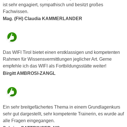
n
b
ist sehr engagiert, sympathisch und besitzt großes
p
e
Fachwissen.
e
r
Mag. (FH) Claudia KAMMERLANDER
r
h
s
i
o
n
n
a
e
u
Das WIFI Tirol bietet einen erstklassigen und kompetenten
n
s
Rahmen für Wissensvermittlungen jeglicher Art. Gerne
b
e
empfehle ich das WIFI als Fortbildungsstätte weiter!
e
i
Birgitt AMBROSI-ZANGL
z
n
o
e
g
a
e
n
n
g
Ein sehr breitgefächertes Thema in einem Grundlagenkurs
e
e
sehr gut dargestellt, sehr kompetente Trainerin, es wurde auf
n
n
alle Fragen eingegangen.
D
e