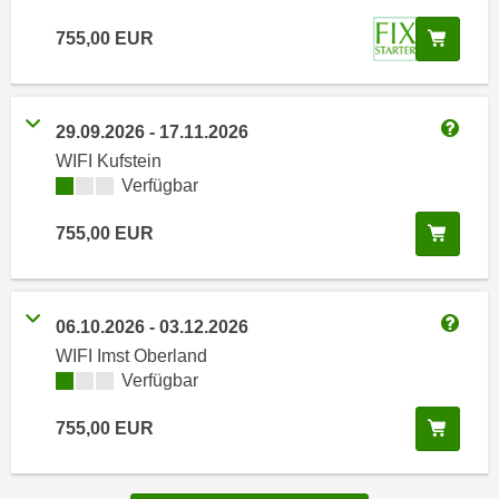
i
e
k
In de
755,00
EUR
F
a
u
n
n
i
k
29.09.2026
-
17.11.2026
s
Weitere
t
WIFI Kufstein
c
i
Kursverfügbarkeit:
Verfügbar
h
o
e
n
In de
755,00
EUR
n
d
U
e
n
r
06.10.2026
-
03.12.2026
t
W
Weitere
e
WIFI Imst Oberland
e
Kursverfügbarkeit:
Verfügbar
r
b
n
s
In de
755,00
EUR
e
e
h
i
m
t