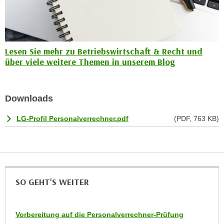
e
n
m
g
E
z
U
w
Lesen Sie mehr zu Betriebswirtschaft & Recht und
-
e
über viele weitere Themen in unserem Blog
D
c
a
k
t
e
Downloads
e
u
n
LG-Profil Personalverrechner.pdf
(PDF, 763 KB)
n
s
d
c
O
h
p
u
t
t
i
SO GEHT'S WEITER
z
m
r
i
e
Vorbereitung auf die Personalverrechner-Prüfung
e
c