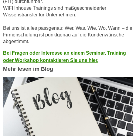
(FIT) durchführbar.
h
r
WIFI Inhouse Trainings sind maßgeschneiderter
e
e
Wissenstransfer für Unternehmen.
n
C
I
o
Bei uns ist alles passgenau: Wer, Was, Wie, Wo, Wann – die
h
o
Firmenschulung ist punktgenau auf die Kundenwünsche
r
k
abgestimmt.
e
i
Bei Fragen oder Interesse an einem Seminar, Training
D
e
oder Workshop kontaktieren Sie uns hier.
a
s
t
Mehr lesen im Blog
f
e
ü
n
r
k
M
e
a
i
r
n
k
e
e
m
t
d
i