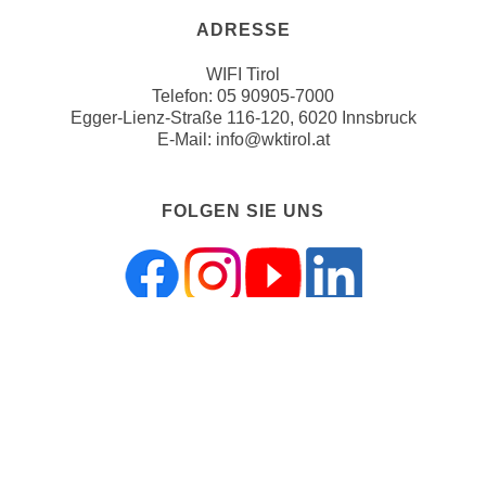
h
e
ADRESSE
u
c
t
h
WIFI Tirol
z
n
Telefon:
05 90905-7000
r
Egger-Lienz-Straße 116-120, 6020 Innsbruck
i
e
E-Mail:
info@wktirol.at
s
c
c
h
h
FOLGEN SIE UNS
t
e
l
D
i
a
c
t
h
e
e
n
ZAHLUNGSMÖGLICHKEITEN
n
.
R
E
e
i
c
n
h
e