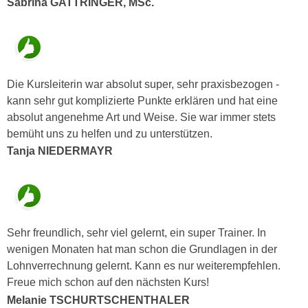
Sabrina GATTRINGER, MSc.
a
h
t
m
e
e
n
O
a
n
Die Kursleiterin war absolut super, sehr praxisbezogen -
u
l
kann sehr gut komplizierte Punkte erklären und hat eine
c
i
absolut angenehme Art und Weise. Sie war immer stets
h
n
bemüht uns zu helfen und zu unterstützen.
a
e
Tanja NIEDERMAYR
n
-
U
J
n
o
t
u
e
r
Sehr freundlich, sehr viel gelernt, ein super Trainer. In
r
n
wenigen Monaten hat man schon die Grundlagen in der
n
e
Lohnverrechnung gelernt. Kann es nur weiterempfehlen.
e
y
Freue mich schon auf den nächsten Kurs!
h
z
Melanie TSCHURTSCHENTHALER
m