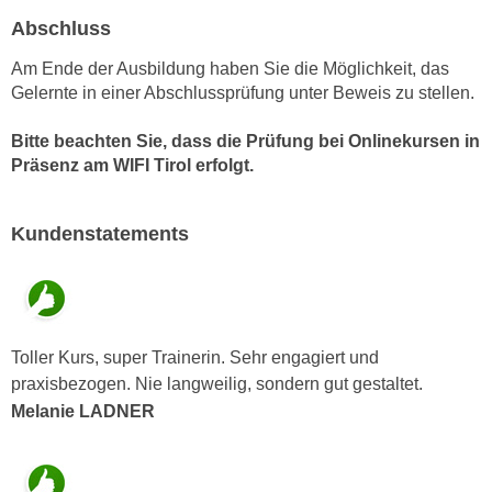
k
z
Abschluss
i
w
e
Am Ende der Ausbildung haben Sie die Möglichkeit, das
e
-
Gelernte in einer Abschlussprüfung unter Beweis zu stellen.
c
S
k
e
Bitte beachten Sie, dass die Prüfung bei Onlinekursen in
e
Präsenz am WIFI Tirol erfolgt.
t
n
z
u
u
n
Kundenstatements
n
d
g
u
z
m
u
f
s
Toller Kurs, super Trainerin. Sehr engagiert und
ü
t
praxisbezogen. Nie langweilig, sondern gut gestaltet.
r
i
S
Melanie LADNER
m
i
m
e
e
r