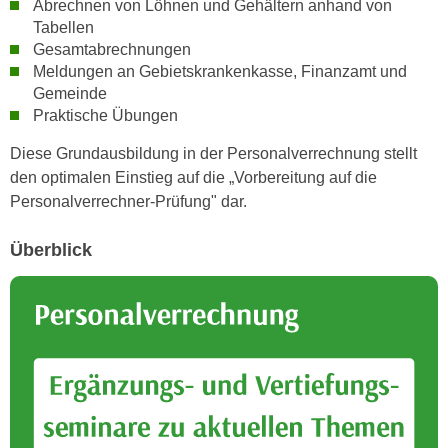
Abrechnen von Löhnen und Gehältern anhand von
h
e
Tabellen
u
r
Gesamtabrechnungen
t
e
Meldungen an Gebietskrankenkasse, Finanzamt und
z
n
Gemeinde
a
“
Praktische Übungen
b
k
k
Diese Grundausbildung in der Personalverrechnung stellt
l
o
den optimalen Einstieg auf die „Vorbereitung auf die
i
m
Personalverrechner-Prüfung" dar.
c
m
k
e
Überblick
e
n
n
z
,
w
v
i
e
s
r
c
w
h
e
e
n