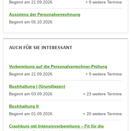
r
Beginnt am
21.09.2026
+ 9 weitere Termine
h
anzeigen
u
t
Assistenz der Personalverrechnung
n
a
Beginnt am
05.10.2026
g
n
s
g
z
e
w
AUCH FÜR SIE INTERESSANT
m
e
e
c
s
k
Vorbereitung auf die Personalverrechner-Prüfung
s
e
Beginnt am
21.09.2026
+ 9 weitere Termine
e
g
anzeigen
n
e
Buchhaltung I (Grundlagen)
e
s
Beginnt am
03.09.2026
+ 23 weitere Termine
n
anzeigen
e
S
Buchhaltung II
t
c
Beginnt am
01.09.2026
+ 20 weitere Termine
z
h
anzeigen
t
u
Crashkurs mit Intensivvorbereitung – Fit für die
.