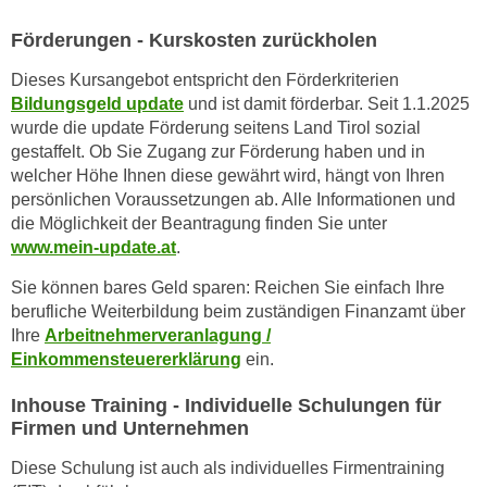
u
e
b
Förderungen - Kurskosten zurückholen
n
i
i
Dieses Kursangebot entspricht den Förderkriterien
e
n
Bildungsgeld update
und ist damit förderbar. Seit 1.1.2025
t
wurde die update Förderung seitens Land Tirol sozial
d
e
gestaffelt. Ob Sie Zugang zur Förderung haben und in
e
n
welcher Höhe Ihnen diese gewährt wird, hängt von Ihren
n
,
persönlichen Voraussetzungen ab. Alle Informationen und
U
w
die Möglichkeit der Beantragung finden Sie unter
S
e
www.mein-update.at
.
A
r
,
Sie können bares Geld sparen: Reichen Sie einfach Ihre
d
berufliche Weiterbildung beim zuständigen Finanzamt über
b
e
Ihre
Arbeitnehmerveranlagung /
e
n
Einkommensteuererklärung
ein.
i
w
w
e
Inhouse Training - Individuelle Schulungen für
e
i
Firmen und Unternehmen
l
t
Diese Schulung ist auch als individuelles Firmentraining
c
e