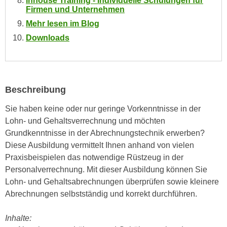
Inhouse Training - Individuelle Schulungen für
n
Firmen und Unternehmen
i
S
Mehr lesen im Blog
c
i
h
Downloads
e
n
a
i
u
c
f
h
„
Beschreibung
t
A
Sie haben keine oder nur geringe Vorkenntnisse in der
d
l
Lohn- und Gehaltsverrechnung und möchten
e
l
Grundkenntnisse in der Abrechnungstechnik erwerben?
m
e
Diese Ausbildung vermittelt Ihnen anhand von vielen
D
a
Praxisbeispielen das notwendige Rüstzeug in der
a
k
Personalverrechnung. Mit dieser Ausbildung können Sie
t
z
Lohn- und Gehaltsabrechnungen überprüfen sowie kleinere
e
e
Abrechnungen selbstständig und korrekt durchführen.
n
p
s
t
Inhalte:
c
i