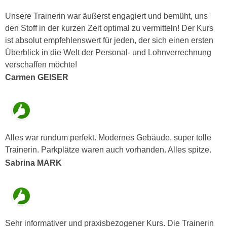
u
d
z
Unsere Trainerin war äußerst engagiert und bemüht, uns
i
e
den Stoff in der kurzen Zeit optimal zu vermitteln! Der Kurs
e
i
ist absolut empfehlenswert für jeden, der sich einen ersten
C
g
Überblick in die Welt der Personal- und Lohnverrechnung
o
e
verschaffen möchte!
o
n
Carmen GEISER
k
.
i
U
e
m
s
I
e
h
Alles war rundum perfekt. Modernes Gebäude, super tolle
r
n
Trainerin. Parkplätze waren auch vorhanden. Alles spitze.
h
e
Sabrina MARK
o
n
b
d
e
a
n
r
e
ü
Sehr informativer und praxisbezogener Kurs. Die Trainerin