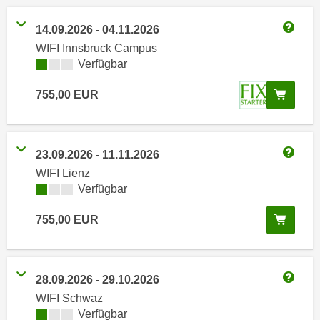
n
h
u
14.09.2026
-
04.11.2026
C
r
Weitere
WIFI Innsbruck Campus
o
C
Kursverfügbarkeit:
Verfügbar
o
o
k
o
In de
755,00
EUR
i
k
e
i
s
e
v
23.09.2026
-
11.11.2026
s
Weitere
o
WIFI Lienz
,
n
Kursverfügbarkeit:
Verfügbar
d
U
i
In de
755,00
EUR
S
e
-
f
a
ü
m
r
28.09.2026
-
29.10.2026
Weitere
e
d
WIFI Schwaz
r
i
Kursverfügbarkeit:
Verfügbar