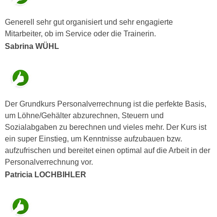
n
e
,
Generell sehr gut organisiert und sehr engagierte
l
g
Mitarbeiter, ob im Service oder die Trainerin.
e
e
v
Sabrina WÜHL
l
a
a
n
n
t
g
e
e
Der Grundkurs Personalverrechnung ist die perfekte Basis,
I
n
um Löhne/Gehälter abzurechnen, Steuern und
n
I
Sozialabgaben zu berechnen und vieles mehr. Der Kurs ist
h
h
ein super Einstieg, um Kenntnisse aufzubauen bzw.
a
r
aufzufrischen und bereitet einen optimal auf die Arbeit in der
l
e
Personalverrechnung vor.
t
d
e
Patricia LOCHBIHLER
u
a
r
n
c
z
h