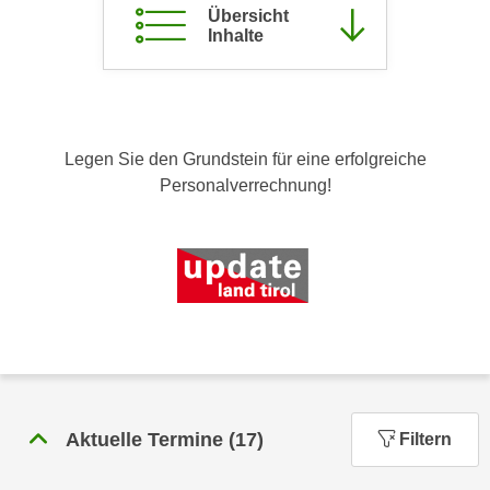
Übersicht
c
i
Inhalte
h
m
t
m
e
u
n
n
S
g
Legen Sie den Grundstein für eine erfolgreiche
i
v
Personalverrechnung!
e
e
,
r
d
w
a
e
s
n
s
d
w
e
i
n
r
w
a
Aktuelle Termine
(
17
)
Filtern
i
u
r
c