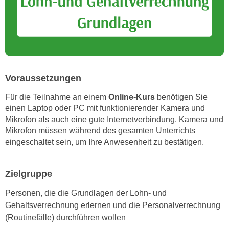
r
a
t
b
e
e
C
n
o
.
o
W
k
Voraussetzungen
e
i
Für die Teilnahme an einem
Online-Kurs
benötigen Sie
n
e
einen Laptop oder PC mit funktionierender Kamera und
n
s
Mikrofon als auch eine gute Internetverbindung. Kamera und
S
z
Mikrofon müssen während des gesamten Unterrichts
i
u
eingeschaltet sein, um Ihre Anwesenheit zu bestätigen.
e
A
d
n
e
Zielgruppe
a
r
l
Personen, die die Grundlagen der Lohn- und
C
y
Gehaltsverrechnung erlernen und die Personalverrechnung
o
s
(Routinefälle) durchführen wollen
o
e