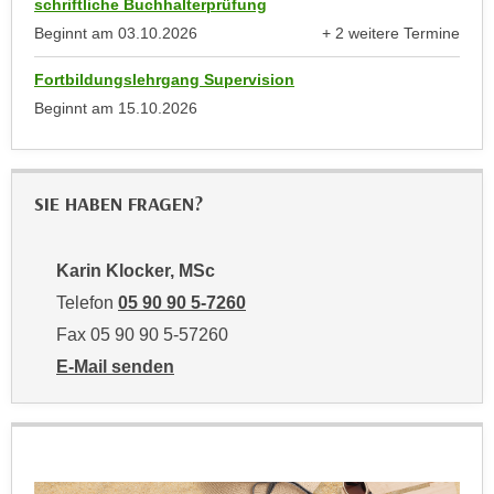
schriftliche Buchhalterprüfung
t
D
Beginnt am
03.10.2026
+ 2 weitere Termine
z
a
anzeigen
n
z
Fortbildungslehrgang Supervision
i
u
Beginnt am
15.10.2026
v
v
e
e
a
r
u
SIE HABEN FRAGEN?
a
u
r
n
b
Karin Klocker, MSc
t
e
e
Telefon
05 90 90 5-7260
i
r
t
Fax 05 90 90 5-57260
l
e
E-Mail senden
i
n
an Karin Klocker, MSc: mailto:karin.klocker@wktirol.
e
w
g
i
e
r
n
u