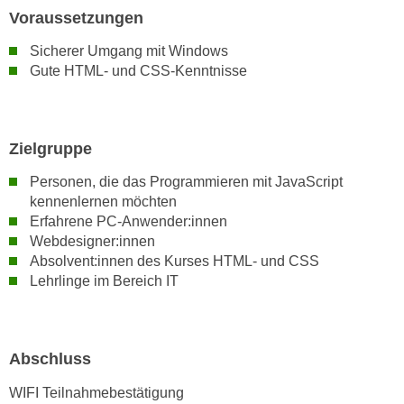
h
e
Voraussetzungen
u
r
t
Sicherer Umgang mit Windows
e
Gute HTML- und CSS-Kenntnisse
z
n
a
“
b
k
k
l
Zielgruppe
o
i
m
Personen, die das Programmieren mit JavaScript
c
m
kennenlernen möchten
k
Erfahrene PC-Anwender:innen
e
e
Webdesigner:innen
n
n
Absolvent:innen des Kurses HTML- und CSS
z
,
Lehrlinge im Bereich IT
w
v
i
e
s
r
c
Abschluss
w
h
e
WIFI Teilnahmebestätigung
e
n