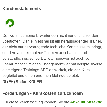
n
d
Kundenstatements
E
e
U
n
-
w
U
i
S
r
Der Kurs hat meine Erwartungen nicht nur erfüllt, sondern
A
z
übertroffen. Daniel Messner ist ein herausragender Trainer,
u
i
der nicht nur hervorragende fachliche Kenntnisse mitbringt,
n
e
sondern auch komplexe Themen anschaulich und
t
l
verständlich präsentiert. Erwähnenswert ist auch sein
e
o
überdurchschnittliches Engagement - er hat beispielsweise
r
r
eine eigene Trainings-APP entwickelt, die den Kurs
w
i
begleitet und einen enormen Mehrwert bietet.
o
e
DI (FH) Stefan KOLER
r
n
f
t
Förderungen - Kurskosten zurückholen
e
i
n
Für diese Veranstaltung können Sie die
AK-Zukunftsaktie
e
h