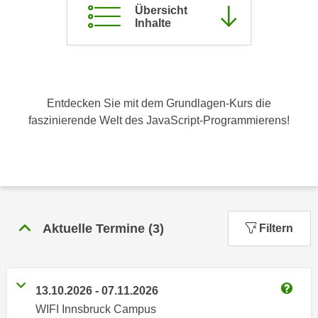
Übersicht
c
i
Inhalte
h
m
t
m
e
u
n
n
S
g
Entdecken Sie mit dem Grundlagen-Kurs die
i
v
faszinierende Welt des JavaScript-Programmierens!
e
e
,
r
d
w
a
e
s
n
s
d
Aktuelle Termine
(
3
)
Filtern
w
e
i
n
r
w
a
i
13.10.2026
-
07.11.2026
u
Weitere
r
WIFI Innsbruck Campus
c