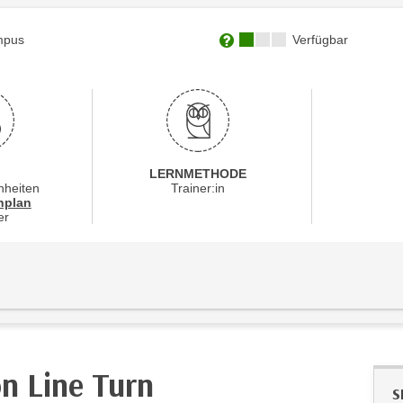
Kursverfügbarkeit:
mpus
Verfügbar
Weitere Informationen zum
LERNMETHODE
nheiten
Trainer:in
für Veranstaltung 56137016
nplan
er
n Line Turn
S