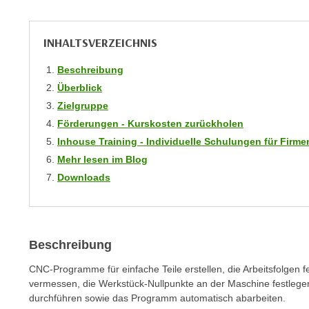
r
i
i
e
k
F
INHALTSVERZEICHNIS
a
u
n
Beschreibung
n
i
Überblick
k
s
Zielgruppe
t
c
i
Förderungen - Kurskosten zurückholen
h
o
Inhouse Training - Individuelle Schulungen für Fir
e
n
Mehr lesen im Blog
n
d
Downloads
U
e
n
r
t
W
e
e
Beschreibung
r
b
n
CNC-Programme für einfache Teile erstellen, die Arbeitsfolgen 
s
e
vermessen, die Werkstück-Nullpunkte an der Maschine festlegen
e
durchführen sowie das Programm automatisch abarbeiten.
h
i