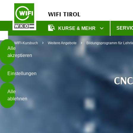
WIFI TIROL
Diese
SERVI
KURSE & MEHR
Seite
Zum Inhalt springen
Zur Fußzeile springen
verwendet
WIFI-Kursbuch
Weitere Angebote
Bildungsprogramm für Lehrl
Cookies
Alle
akzeptieren
O
h
Einstellungen
n
CNC
e
B
I
Alle
i
h
ablehnen
t
r
t
e
Weiterlesen
e
Z
b
u
e
s