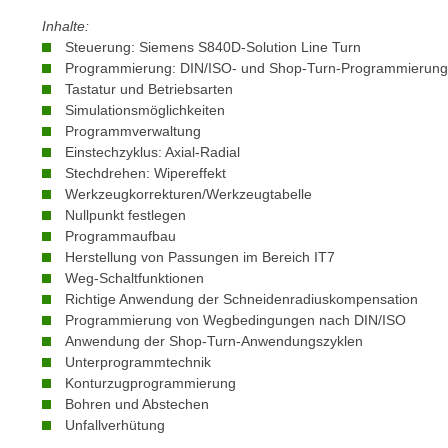
m
t
Inhalte:
e
e
Steuerung: Siemens S840D-Solution Line Turn
n
n
Programmierung: DIN/ISO- und Shop-Turn-Programmierung
e
Tastatur und Betriebsarten
o
i
Simulationsmöglichkeiten
t
n
Programmverwaltung
w
Einstechzyklus: Axial-Radial
s
e
Stechdrehen: Wipereffekt
e
n
Werkzeugkorrekturen/Werkzeugtabelle
t
d
Nullpunkt festlegen
z
i
Programmaufbau
e
Herstellung von Passungen im Bereich IT7
g
n
Weg-Schaltfunktionen
s
,
Richtige Anwendung der Schneidenradiuskompensation
i
Programmierung von Wegbedingungen nach DIN/ISO
w
n
Anwendung der Shop-Turn-Anwendungszyklen
e
d
Unterprogrammtechnik
l
.
Konturzugprogrammierung
c
W
Bohren und Abstechen
h
Unfallverhütung
e
e