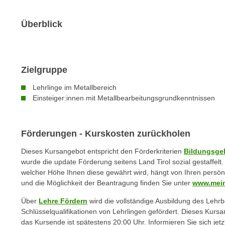
n
s
n
i
Überblick
S
c
i
h
e
n
a
Zielgruppe
i
u
c
f
Lehrlinge im Metallbereich
h
„
Einsteiger:innen mit Metallbearbeitungsgrundkenntnissen
t
A
d
l
e
Förderungen - Kurskosten zurückholen
l
m
e
Dieses Kursangebot entspricht den Förderkriterien
Bildungsge
D
a
wurde die update Förderung seitens Land Tirol sozial gestaffel
a
k
welcher Höhe Ihnen diese gewährt wird, hängt von Ihren persön
t
z
und die Möglichkeit der Beantragung finden Sie unter
www.mein
e
e
Über
Lehre Fördern
wird die vollständige Ausbildung des Lehr
n
p
Schlüsselqualifikationen von Lehrlingen gefördert. Dieses Kursan
s
t
das Kursende ist spätestens 20:00 Uhr. Informieren Sie sich jetz