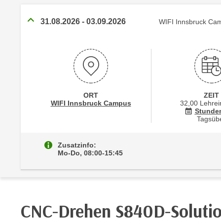
r
c
n
h
31.08.2026
-
03.09.2026
WIFI Innsbruck Ca
u
C
r
o
C
o
o
k
o
i
k
e
ORT
ZEIT
i
Standortinformationen zu
öffnen
WIFI Innsbruck Campus
32,00 Lehrei
s
e
Stunde
v
Tagsüb
s
o
,
n
d
Zusatzinfo:
U
Mo-Do, 08:00-15:45
i
S
e
-
f
a
ü
m
r
CNC-Drehen S840D-Solutio
e
d