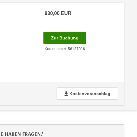
930,00
EUR
 Anmeldestatus "Verfügbar"
für Termin: 31.08.2026 - 03
Zur Buchung
Kursnummer: 56137016
Kostenvoranschlag
IE HABEN FRAGEN?