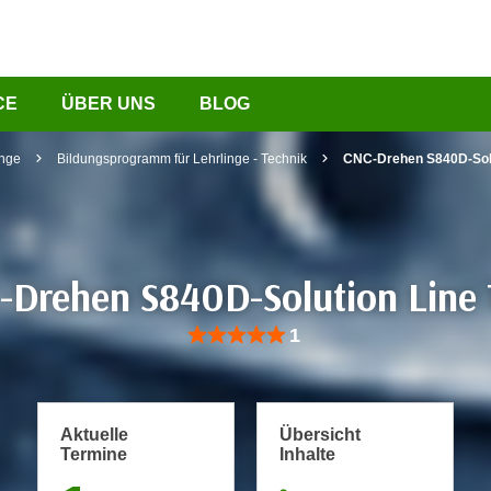
CE
ÜBER UNS
BLOG
inge
Bildungsprogramm für Lehrlinge - Technik
CNC-Drehen S840D-Solu
-Drehen S840D-Solution Line 
Bewertung: Anzahl 1, Durchschnittliche Be
1
Aktuelle
Übersicht
Termine
Inhalte