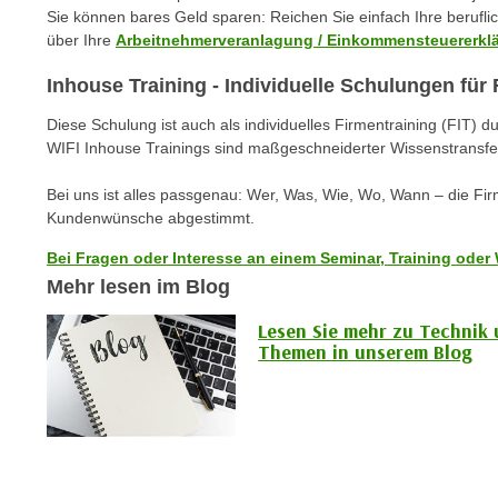
c
i
Sie können bares Geld sparen: Reichen Sie einfach Ihre berufl
h
e
über Ihre
Arbeitnehmerveranlagung / Einkommensteuererkl
u
r
t
Inhouse Training - Individuelle Schulungen fü
e
z
n
Diese Schulung ist auch als individuelles Firmentraining (FIT) d
a
“
WIFI Inhouse Trainings sind maßgeschneiderter Wissenstransfe
b
k
k
Bei uns ist alles passgenau: Wer, Was, Wie, Wo, Wann – die Fi
l
o
Kundenwünsche abgestimmt.
i
m
c
Bei Fragen oder Interesse an einem Seminar, Training oder 
m
k
Mehr lesen im Blog
e
e
n
Lesen Sie mehr zu Technik
n
Themen in unserem Blog
z
,
w
v
i
e
s
r
c
w
h
e