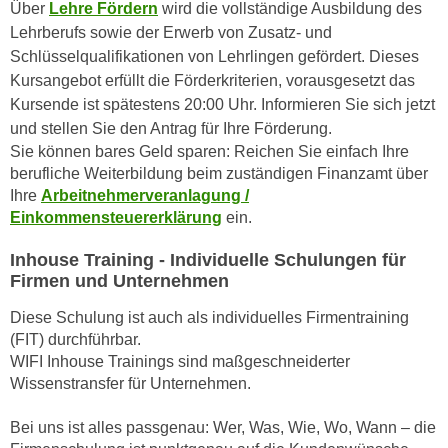
r
Über
Lehre Fördern
wird die vollständige Ausbildung des
a
t
Lehrberufs sowie der Erwerb von Zusatz- und
b
e
Schlüsselqualifikationen von Lehrlingen gefördert. Dieses
e
C
Kursangebot erfüllt die Förderkriterien, vorausgesetzt das
n
o
Kursende ist spätestens 20:00 Uhr. Informieren Sie sich jetzt
.
o
und stellen Sie den Antrag für Ihre Förderung.
W
k
Sie können bares Geld sparen: Reichen Sie einfach Ihre
e
berufliche Weiterbildung beim zuständigen Finanzamt über
i
n
Ihre
Arbeitnehmerveranlagung /
e
n
Einkommensteuererklärung
ein.
s
S
z
Inhouse Training - Individuelle Schulungen für
i
u
Firmen und Unternehmen
e
A
d
Diese Schulung ist auch als individuelles Firmentraining
n
e
(FIT) durchführbar.
a
r
WIFI Inhouse Trainings sind maßgeschneiderter
l
C
Wissenstransfer für Unternehmen.
y
o
s
Bei uns ist alles passgenau: Wer, Was, Wie, Wo, Wann – die
o
e