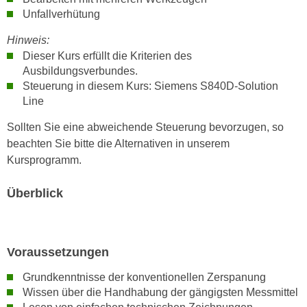
h
e
Unfallverhütung
u
r
t
Hinweis:
e
z
Dieser Kurs erfüllt die Kriterien des
n
a
Ausbildungsverbundes.
“
Steuerung in diesem Kurs: Siemens S840D-Solution
b
k
Line
k
l
o
i
Sollten Sie eine abweichende Steuerung bevorzugen, so
m
c
beachten Sie bitte die Alternativen in unserem
m
k
Kursprogramm.
e
e
n
n
Überblick
z
,
w
v
i
e
Voraussetzungen
s
r
c
w
Grundkenntnisse der konventionellen Zerspanung
h
e
Wissen über die Handhabung der gängigsten Messmittel
e
n