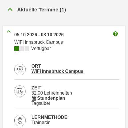
n
h
u
Aktuelle Termine
(
1
)
C
r
o
C
o
o
k
05.10.2026
-
08.10.2026
o
Weitere
i
WIFI Innsbruck Campus
k
e
Kursverfügbarkeit:
Verfügbar
i
s
e
v
s
ORT
o
,
Standortinformationen zu
öffnen
WIFI Innsbruck Campus
n
d
U
i
ZEIT
S
e
32,00 Lehreinheiten
-
für Veranstaltung 56140016
f
Stundenplan
a
Tagsüber
ü
m
r
e
LERNMETHODE
d
Trainer:in
r
i