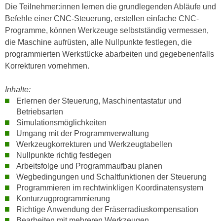
n
Die Teilnehmer:innen lernen die grundlegenden Abläufe und
i
S
Befehle einer CNC-Steuerung, erstellen einfache CNC-
c
i
Programme, können Werkzeuge selbstständig vermessen,
h
e
die Maschine aufrüsten, alle Nullpunkte festlegen, die
n
a
programmierten Werkstücke abarbeiten und gegebenenfalls
i
u
Korrekturen vornehmen.
c
f
h
„
Inhalte:
t
A
Erlernen der Steuerung, Maschinentastatur und
d
l
Betriebsarten
e
l
Simulationsmöglichkeiten
m
Umgang mit der Programmverwaltung
e
D
Werkzeugkorrekturen und Werkzeugtabellen
a
a
Nullpunkte richtig festlegen
k
t
Arbeitsfolge und Programmaufbau planen
z
Wegbedingungen und Schaltfunktionen der Steuerung
e
e
Programmieren im rechtwinkligen Koordinatensystem
n
p
Konturzugprogrammierung
s
t
Richtige Anwendung der Fräserradiuskompensation
c
i
Bearbeiten mit mehreren Werkzeugen