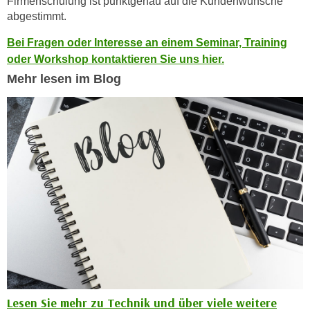
Firmenschulung ist punktgenau auf die Kundenwünsche
k
z
abgestimmt.
i
w
e
Bei Fragen oder Interesse an einem Seminar, Training
e
-
oder Workshop kontaktieren Sie uns hier.
c
S
k
Mehr lesen im Blog
e
e
t
n
z
u
u
n
n
d
g
u
z
m
u
f
s
ü
t
r
i
S
m
i
m
e
Lesen Sie mehr zu Technik und über viele weitere
e
r