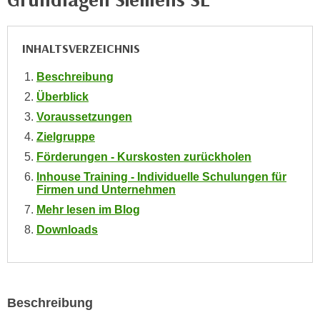
e
e
n
n
e
INHALTSVERZEICHNIS
o
i
t
Beschreibung
n
w
s
Überblick
e
e
Voraussetzungen
n
t
d
Zielgruppe
z
i
Förderungen - Kurskosten zurückholen
e
g
Inhouse Training - Individuelle Schulungen für
n
s
Firmen und Unternehmen
,
i
Mehr lesen im Blog
w
n
Downloads
e
d
l
.
c
W
h
e
Beschreibung
e
n
s