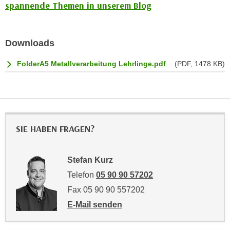
spannende Themen in unserem Blog
n
e
,
l
g
e
Downloads
e
v
l
a
FolderA5 Metallverarbeitung Lehrlinge.pdf
(PDF, 1478 KB)
a
n
n
t
g
e
e
I
n
n
SIE HABEN FRAGEN?
I
h
h
a
r
l
Stefan Kurz
e
t
Telefon
05 90 90 57202
d
e
Fax 05 90 90 557202
u
a
E-Mail senden
r
n
an Stefan Kurz: mailto:stefan.kurz@wktirol
c
z
h