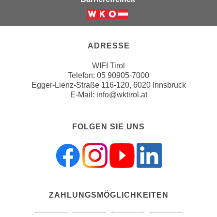
a
h
t
m
Weiter zur Website der Wirts
e
e
n
ADRESSE
O
a
n
u
WIFI Tirol
l
Telefon:
05 90905-7000
c
i
Egger-Lienz-Straße 116-120, 6020 Innsbruck
h
n
E-Mail:
info@wktirol.at
a
e
n
-
U
FOLGEN SIE UNS
J
n
o
t
u
e
r
r
n
n
e
e
ZAHLUNGSMÖGLICHKEITEN
y
h
z
m