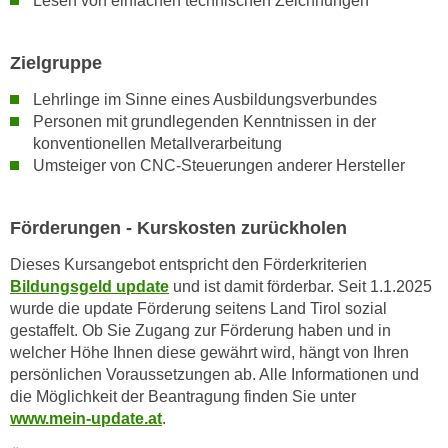
Lesen von einfachen technischen Zeichnungen
n
d
E
e
Zielgruppe
U
n
-
w
Lehrlinge im Sinne eines Ausbildungsverbundes
U
i
Personen mit grundlegenden Kenntnissen in der
S
r
konventionellen Metallverarbeitung
A
Umsteiger von CNC-Steuerungen anderer Hersteller
z
u
i
n
e
Förderungen - Kurskosten zurückholen
t
l
e
o
Dieses Kursangebot entspricht den Förderkriterien
r
Bildungsgeld update
und ist damit förderbar. Seit 1.1.2025
r
w
wurde die update Förderung seitens Land Tirol sozial
i
o
gestaffelt. Ob Sie Zugang zur Förderung haben und in
e
r
welcher Höhe Ihnen diese gewährt wird, hängt von Ihren
n
persönlichen Voraussetzungen ab. Alle Informationen und
f
t
die Möglichkeit der Beantragung finden Sie unter
e
i
www.mein-update.at
.
n
e
h