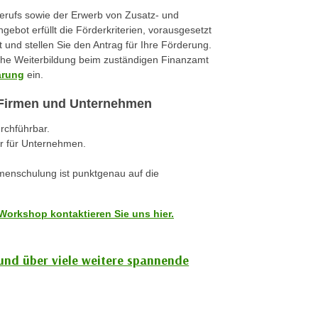
berufs sowie der Erwerb von Zusatz- und
gebot erfüllt die Förderkriterien, vorausgesetzt
t und stellen Sie den Antrag für Ihre Förderung.
iche Weiterbildung beim zuständigen Finanzamt
ärung
ein.
r Firmen und Unternehmen
urchführbar.
r für Unternehmen.
rmenschulung ist punktgenau auf die
Workshop kontaktieren Sie uns hier.
 und über viele weitere spannende