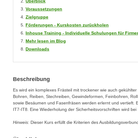
Überblick
m
t
Voraussetzungen
e
e
Zielgruppe
n
n
Förderungen - Kurskosten zurückholen
e
o
i
Inhouse Training - Individuelle Schulungen für Fir
t
n
Mehr lesen im Blog
w
s
Downloads
e
e
n
t
d
z
i
e
Beschreibung
g
n
s
Es wird ein komplexes Frästeil mit trockener wie auch gekühlter 
,
i
Bohren, Reiben, Stechreiben, Gewindeformen, Feinbohren, Rolli
w
n
sowie Besäumen und Fasenfräsen werden erlernt und vertieft. E
e
d
IT7-IT8. Eine Wiederholung der Sicherheitsvorschriften wird bei
l
.
c
Hinweis:
Dieser Kurs erfüllt die Kriterien des Ausbildungsverbun
W
h
e
e