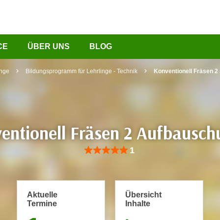
CE
ÜBER UNS
BLOG
inge
Bildungsprogramm für Lehrlinge - Technik
Konventionell Fräsen 2
entionell Fräsen 2 Aufbausch
Bewertung: Anzahl 1, Durchschnittliche Be
1
Aktuelle
Übersicht
Termine
Inhalte