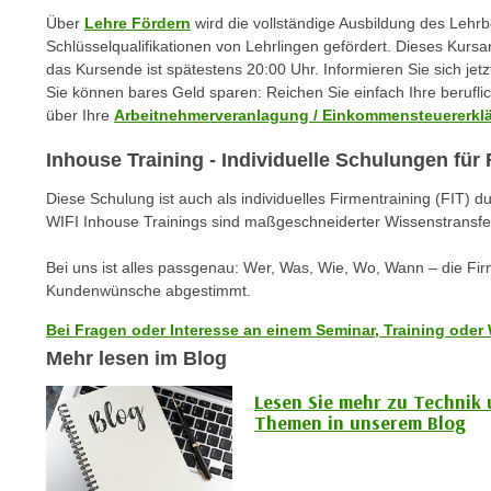
c
i
Über
Lehre Fördern
wird die vollständige Ausbildung des Lehr
h
e
Schlüsselqualifikationen von Lehrlingen gefördert. Dieses Kursan
u
r
das Kursende ist spätestens 20:00 Uhr. Informieren Sie sich jetz
t
e
Sie können bares Geld sparen: Reichen Sie einfach Ihre berufl
z
über Ihre
Arbeitnehmerveranlagung / Einkommensteuererkl
n
a
“
Inhouse Training - Individuelle Schulungen fü
b
k
k
l
Diese Schulung ist auch als individuelles Firmentraining (FIT) d
o
WIFI Inhouse Trainings sind maßgeschneiderter Wissenstransfe
i
m
c
m
Bei uns ist alles passgenau: Wer, Was, Wie, Wo, Wann – die Fi
k
Kundenwünsche abgestimmt.
e
e
n
n
Bei Fragen oder Interesse an einem Seminar, Training oder 
z
,
Mehr lesen im Blog
w
v
i
Lesen Sie mehr zu Technik
e
Themen in unserem Blog
s
r
c
w
h
e