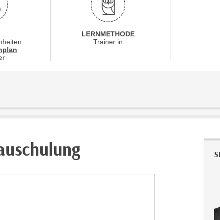
LERNMETHODE
nheiten
Trainer:in
für Veranstaltung 56190016
nplan
er
bauschulung
S