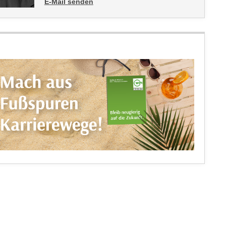
E-Mail senden
an Stefan Kurz: mailto:stefan.kurz@wktirol.at