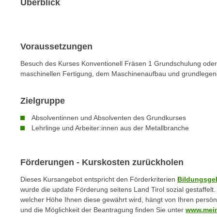
n
Überblick
s
n
i
S
c
i
h
Voraussetzungen
e
n
a
Besuch des Kurses Konventionell Fräsen 1 Grundschulung oder 
i
u
maschinellen Fertigung, dem Maschinenaufbau und grundlegen
c
f
h
„
Zielgruppe
t
A
d
l
Absolventinnen und Absolventen des Grundkurses
e
Lehrlinge und Arbeiter:innen aus der Metallbranche
l
m
e
D
a
a
Förderungen - Kurskosten zurückholen
k
t
z
Dieses Kursangebot entspricht den Förderkriterien
Bildungsge
e
e
wurde die update Förderung seitens Land Tirol sozial gestaffel
n
p
welcher Höhe Ihnen diese gewährt wird, hängt von Ihren persön
s
und die Möglichkeit der Beantragung finden Sie unter
www.mein
t