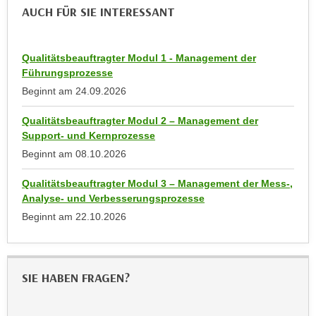
n
AUCH FÜR SIE INTERESSANT
b
p
e
e
r
r
Qualitätsbeauftragter Modul 1 - Management der
h
s
Führungsprozesse
i
o
Beginnt am
24.09.2026
n
n
a
Qualitätsbeauftragter Modul 2 – Management der
e
u
Support- und Kernprozesse
n
s
Beginnt am
08.10.2026
b
e
e
i
Qualitätsbeauftragter Modul 3 – Management der Mess-,
z
n
Analyse- und Verbesserungsprozesse
o
e
Beginnt am
22.10.2026
g
a
e
n
n
g
e
SIE HABEN FRAGEN?
e
n
n
D
e