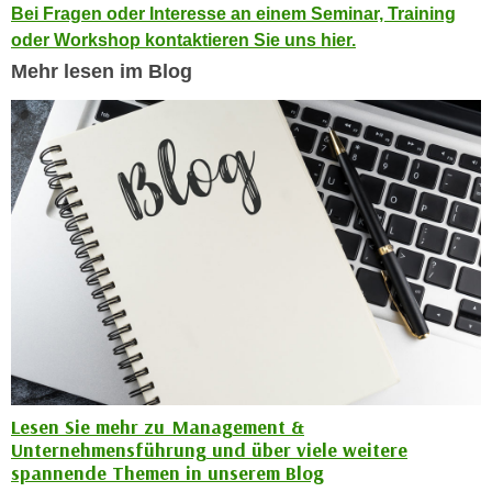
Bei Fragen oder Interesse an einem Seminar, Training
n
e
oder Workshop kontaktieren Sie uns hier.
,
l
g
Mehr lesen im Blog
e
e
v
l
a
a
n
n
t
g
e
e
I
n
n
I
h
h
a
r
l
e
t
d
e
u
a
Lesen Sie mehr zu Management &
r
n
Unternehmensführung und über viele weitere
c
spannende Themen in unserem Blog
z
h