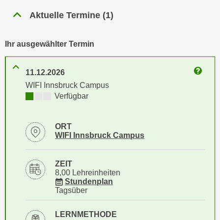
n
h
Aktuelle Termine
(
1
)
u
C
r
o
C
Ihr ausgewählter Termin
o
o
k
o
i
11.12.2026
k
Weitere
e
WIFI Innsbruck Campus
i
s
Kursverfügbarkeit:
Verfügbar
e
v
s
o
,
ORT
n
d
Standortinformationen zu
öffnen
WIFI Innsbruck Campus
U
i
S
e
ZEIT
-
f
8,00 Lehreinheiten
a
ü
für Veranstaltung 57509016
Stundenplan
m
Tagsüber
r
e
d
r
LERNMETHODE
i