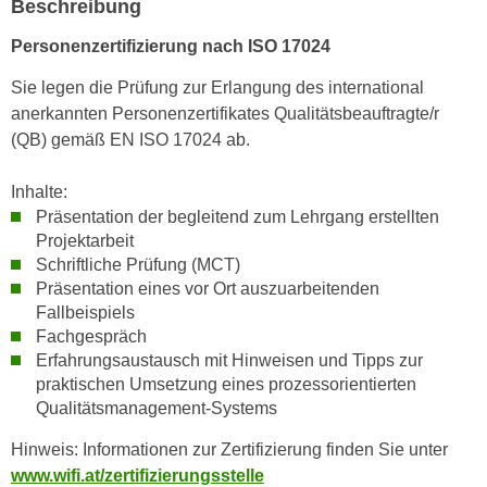
Beschreibung
n
i
S
Personenzertifizierung nach ISO 17024
c
i
h
e
Sie legen die Prüfung zur Erlangung des international
n
a
anerkannten Personenzertifikates Qualitätsbeauftragte/r
i
u
(QB) gemäß EN ISO 17024 ab.
c
f
h
„
Inhalte:
t
A
Präsentation der begleitend zum Lehrgang erstellten
d
Projektarbeit
l
e
Schriftliche Prüfung (MCT)
l
m
Präsentation eines vor Ort auszuarbeitenden
e
D
Fallbeispiels
a
Fachgespräch
a
k
Erfahrungsaustausch mit Hinweisen und Tipps zur
t
z
praktischen Umsetzung eines prozessorientierten
e
e
Qualitätsmanagement-Systems
n
p
s
Hinweis: Informationen zur Zertifizierung finden Sie unter
t
c
www.wifi.at/zertifizierungsstelle
i