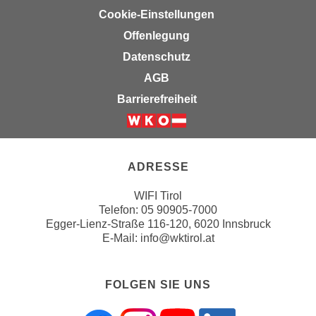
h
r
Cookie-Einstellungen
e
e
Offenlegung
n
C
I
Datenschutz
o
h
o
AGB
r
k
Barrierefreiheit
e
i
D
e
Weiter zur Website der Wirts
a
s
t
f
ADRESSE
e
ü
n
WIFI Tirol
r
k
Telefon:
05 90905-7000
M
Egger-Lienz-Straße 116-120, 6020 Innsbruck
e
a
E-Mail:
info@wktirol.at
i
r
n
k
e
e
FOLGEN SIE UNS
m
t
d
i