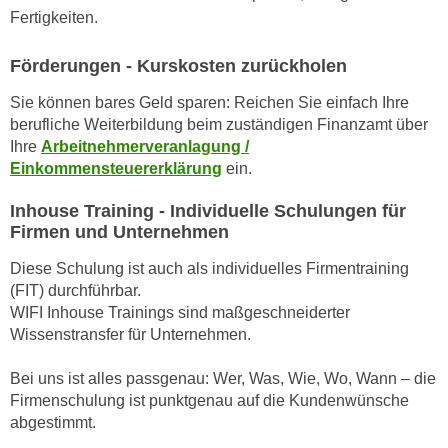
k
z
Fertigkeiten.
i
w
e
e
Förderungen - Kurskosten zurückholen
-
c
Sie können bares Geld sparen: Reichen Sie einfach Ihre
S
k
berufliche Weiterbildung beim zuständigen Finanzamt über
e
e
Ihre
Arbeitnehmerveranlagung /
t
n
Einkommensteuererklärung
ein.
z
u
u
n
Inhouse Training - Individuelle Schulungen für
n
Firmen und Unternehmen
d
g
u
Diese Schulung ist auch als individuelles Firmentraining
z
m
(FIT) durchführbar.
u
f
WIFI Inhouse Trainings sind maßgeschneiderter
s
ü
Wissenstransfer für Unternehmen.
t
r
i
S
Bei uns ist alles passgenau: Wer, Was, Wie, Wo, Wann – die
m
i
Firmenschulung ist punktgenau auf die Kundenwünsche
m
abgestimmt.
e
e
r