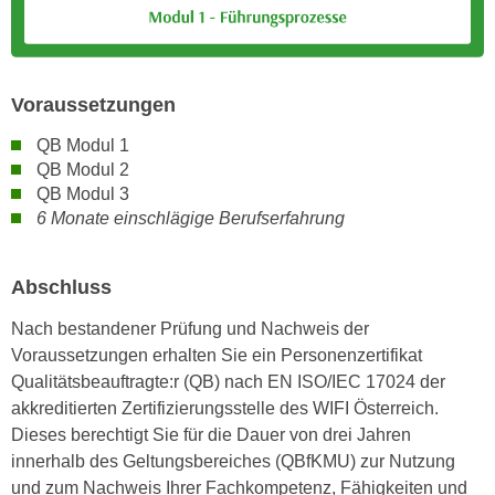
r
a
t
b
e
e
C
Voraussetzungen
n
o
.
o
QB Modul 1
W
k
QB Modul 2
e
i
QB Modul 3
n
6 Monate einschlägige Berufserfahrung
e
n
s
S
z
Abschluss
i
u
e
A
Nach bestandener Prüfung und Nachweis der
d
n
Voraussetzungen erhalten Sie ein Personenzertifikat
e
a
Qualitätsbeauftragte:r (QB) nach EN ISO/IEC 17024 der
r
l
akkreditierten Zertifizierungsstelle des WIFI Österreich.
C
y
Dieses berechtigt Sie für die Dauer von drei Jahren
o
s
innerhalb des Geltungsbereiches (QBfKMU) zur Nutzung
o
e
und zum Nachweis Ihrer Fachkompetenz, Fähigkeiten und