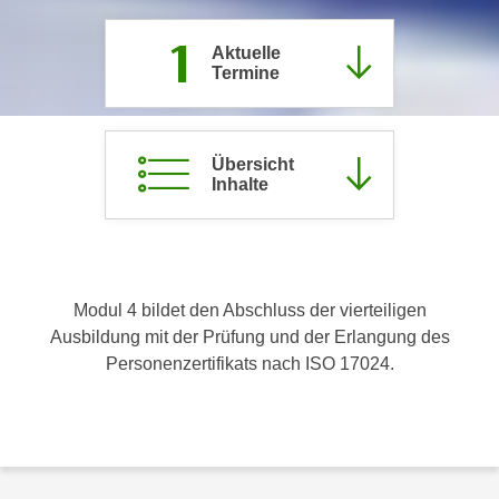
c
i
1
h
m
Aktuelle
t
Termine
m
e
u
n
n
S
g
Übersicht
i
Inhalte
v
e
e
,
r
d
w
a
e
Modul 4 bildet den Abschluss der vierteiligen
s
n
Ausbildung mit der Prüfung und der Erlangung des
s
d
Personenzertifikats nach ISO 17024.
w
e
i
n
r
w
a
i
u
r
c