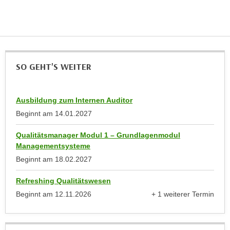
u
d
z
i
e
e
i
C
g
o
e
SO GEHT'S WEITER
o
n
k
.
i
Ausbildung zum Internen Auditor
U
e
Beginnt am
14.01.2027
m
s
I
e
Qualitätsmanager Modul 1 – Grundlagenmodul
h
Managementsysteme
r
n
Beginnt am
18.02.2027
h
e
o
n
Refreshing Qualitätswesen
b
d
Beginnt am
12.11.2026
+ 1 weiterer Termin
e
a
anzeigen
n
r
e
ü