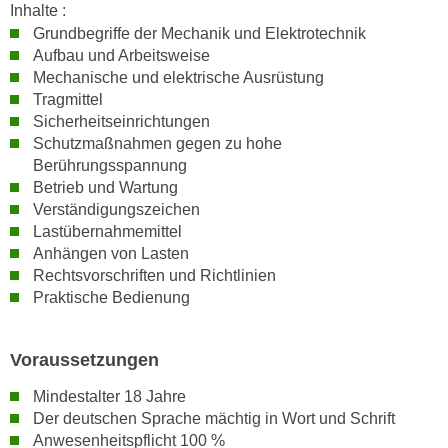
h
Inhalte :
e
u
Grundbegriffe der Mechanik und Elektrotechnik
r
t
Aufbau und Arbeitsweise
e
Mechanische und elektrische Ausrüstung
z
n
Tragmittel
a
“
Sicherheitseinrichtungen
b
k
Schutzmaßnahmen gegen zu hohe
k
l
Berührungsspannung
o
i
Betrieb und Wartung
m
c
Verständigungszeichen
m
k
Lastübernahmemittel
e
Anhängen von Lasten
e
n
Rechtsvorschriften und Richtlinien
n
z
Praktische Bedienung
,
w
v
i
e
Voraussetzungen
s
r
c
Mindestalter 18 Jahre
w
h
Der deutschen Sprache mächtig in Wort und Schrift
e
e
Anwesenheitspflicht 100 %
n