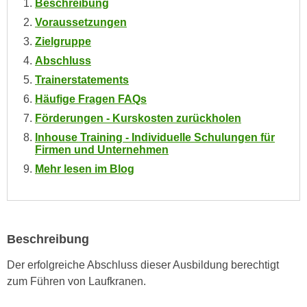
Beschreibung
n
i
S
Voraussetzungen
c
i
Zielgruppe
h
e
Abschluss
n
a
Trainerstatements
i
u
c
Häufige Fragen FAQs
f
h
Förderungen - Kurskosten zurückholen
„
t
A
Inhouse Training - Individuelle Schulungen für
d
Firmen und Unternehmen
l
e
Mehr lesen im Blog
l
m
e
D
a
a
k
t
z
Beschreibung
e
e
n
Der erfolgreiche Abschluss dieser Ausbildung berechtigt
p
s
zum Führen von Laufkranen.
t
c
i