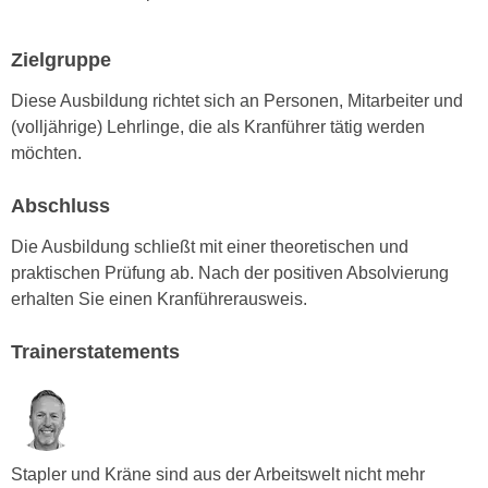
n
d
E
e
Zielgruppe
U
n
-
Diese Ausbildung richtet sich an Personen, Mitarbeiter und
w
U
(volljährige) Lehrlinge, die als Kranführer tätig werden
i
S
möchten.
r
A
z
u
Abschluss
i
n
e
Die Ausbildung schließt mit einer theoretischen und
t
l
praktischen Prüfung ab. Nach der positiven Absolvierung
e
o
erhalten Sie einen Kranführerausweis.
r
r
w
i
Trainerstatements
o
e
r
n
f
t
e
i
n
e
Stapler und Kräne sind aus der Arbeitswelt nicht mehr
h