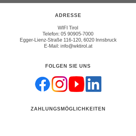
Weiter zur Website der Wirts
e
n
m
g
ADRESSE
E
z
U
WIFI Tirol
w
-
Telefon:
05 90905-7000
e
Egger-Lienz-Straße 116-120, 6020 Innsbruck
D
c
E-Mail:
info@wktirol.at
a
k
t
e
e
u
FOLGEN SIE UNS
n
n
s
d
c
O
h
p
u
t
t
ZAHLUNGSMÖGLICHKEITEN
i
z
m
r
i
e
e
c