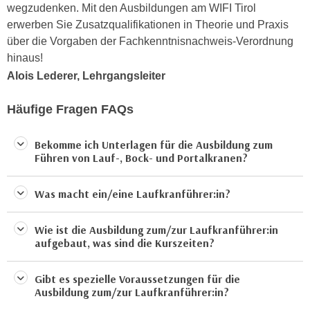
r
wegzudenken. Mit den Ausbildungen am WIFI Tirol
a
t
erwerben Sie Zusatzqualifikationen in Theorie und Praxis
b
e
über die Vorgaben der Fachkenntnisnachweis-Verordnung
e
C
hinaus!
n
o
Alois Lederer, Lehrgangsleiter
.
o
W
k
Häufige Fragen FAQs
e
i
n
e
Bekomme ich Unterlagen für die Ausbildung zum
n
s
Führen von Lauf-, Bock- und Portalkranen?
S
z
i
u
Was macht ein/eine Laufkranführer:in?
e
A
d
n
Wie ist die Ausbildung zum/zur Laufkranführer:in
e
a
aufgebaut, was sind die Kurszeiten?
r
l
C
y
Gibt es spezielle Voraussetzungen für die
o
s
Ausbildung zum/zur Laufkranführer:in?
o
e