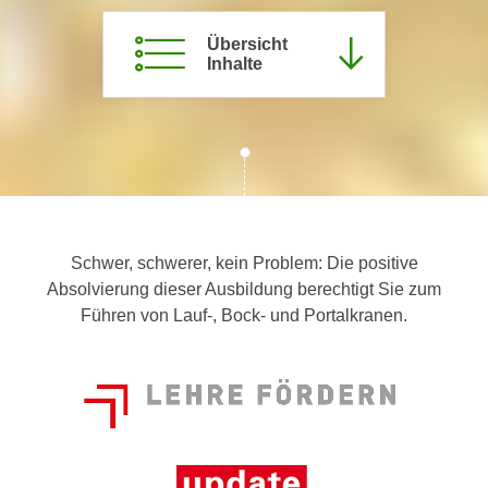
c
i
h
Übersicht
m
Inhalte
t
m
e
u
n
n
S
g
i
v
e
e
,
r
d
w
Schwer, schwerer, kein Problem: Die positive
a
e
Absolvierung dieser Ausbildung berechtigt Sie zum
s
n
Führen von Lauf-, Bock- und Portalkranen.
s
d
w
e
i
n
r
w
a
i
u
r
c