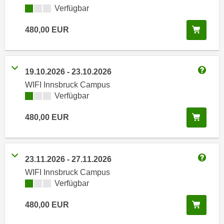
i
e
Kursverfügbarkeit:
Verfügbar
k
F
a
In de
480,00
EUR
u
n
n
i
k
s
t
19.10.2026
-
23.10.2026
c
Weitere
i
WIFI Innsbruck Campus
h
o
Kursverfügbarkeit:
Verfügbar
e
n
n
d
In de
480,00
EUR
U
e
n
r
t
W
23.11.2026
-
27.11.2026
e
e
Weitere
r
WIFI Innsbruck Campus
b
Kursverfügbarkeit:
Verfügbar
n
s
e
e
In de
480,00
EUR
h
i
m
t