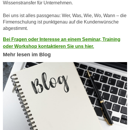
u
Wissenstransfer für Unternehmen.
d
z
i
Bei uns ist alles passgenau: Wer, Was, Wie, Wo, Wann – die
e
e
Firmenschulung ist punktgenau auf die Kundenwünsche
i
C
abgestimmt.
g
o
e
Bei Fragen oder Interesse an einem Seminar, Training
o
n
oder Workshop kontaktieren Sie uns hier.
k
.
Mehr lesen im Blog
i
U
e
m
s
I
e
h
r
n
h
e
o
n
b
d
e
a
n
r
e
ü