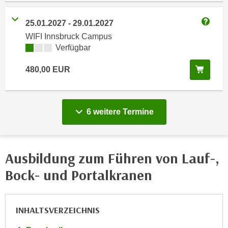
e
e
n
25.01.2027
-
29.01.2027
n
Weitere
e
o
WIFI Innsbruck Campus
i
Kursverfügbarkeit:
Verfügbar
t
n
w
s
In de
480,00
EUR
e
e
n
t
d
z
i
vergange
6 weitere
Termine
e
g
n
s
,
i
w
Ausbildung zum Führen von Lauf-,
n
e
d
Bock- und Portalkranen
l
.
c
W
h
e
INHALTSVERZEICHNIS
e
n
s