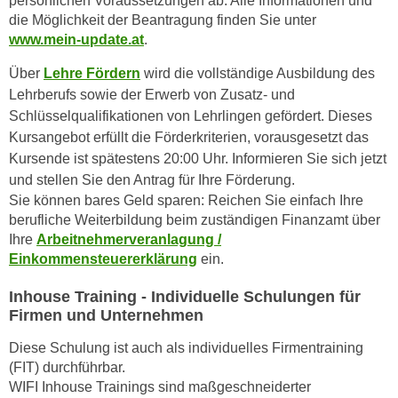
persönlichen Voraussetzungen ab. Alle Informationen und
n
die Möglichkeit der Beantragung finden Sie unter
e
,
www.mein-update.at
.
l
g
e
Über
Lehre Fördern
wird die vollständige Ausbildung des
e
v
Lehrberufs sowie der Erwerb von Zusatz- und
l
a
Schlüsselqualifikationen von Lehrlingen gefördert. Dieses
a
n
Kursangebot erfüllt die Förderkriterien, vorausgesetzt das
n
t
Kursende ist spätestens 20:00 Uhr. Informieren Sie sich jetzt
g
e
und stellen Sie den Antrag für Ihre Förderung.
e
I
Sie können bares Geld sparen: Reichen Sie einfach Ihre
n
n
berufliche Weiterbildung beim zuständigen Finanzamt über
I
h
Ihre
Arbeitnehmerveranlagung /
h
a
Einkommensteuererklärung
ein.
r
l
e
Inhouse Training - Individuelle Schulungen für
t
d
Firmen und Unternehmen
e
u
a
Diese Schulung ist auch als individuelles Firmentraining
r
n
(FIT) durchführbar.
c
z
WIFI Inhouse Trainings sind maßgeschneiderter
h