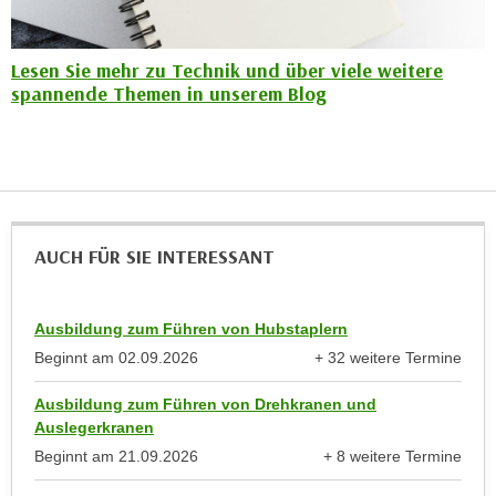
n
b
p
e
e
Lesen Sie mehr zu Technik und über viele weitere
r
r
spannende Themen in unserem Blog
h
s
i
o
n
n
a
e
u
n
s
b
AUCH FÜR SIE INTERESSANT
e
e
i
z
n
o
Ausbildung zum Führen von Hubstaplern
e
g
Beginnt am
02.09.2026
+ 32 weitere Termine
a
anzeigen
e
n
Ausbildung zum Führen von Drehkranen und
n
g
Auslegerkranen
e
e
Beginnt am
21.09.2026
+ 8 weitere Termine
n
n
anzeigen
D
e