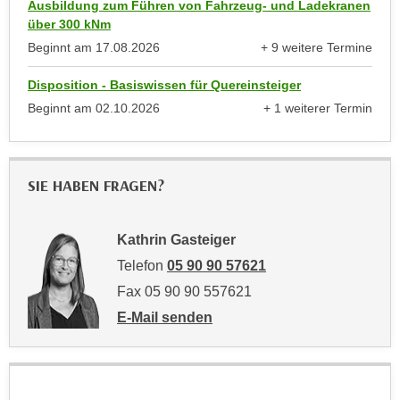
Ausbildung zum Führen von Fahrzeug- und Ladekranen
a
h
über 300 kNm
t
m
Beginnt am
17.08.2026
+ 9 weitere Termine
e
e
anzeigen
n
O
Disposition - Basiswissen für Quereinsteiger
a
n
Beginnt am
02.10.2026
+ 1 weiterer Termin
u
anzeigen
l
c
i
h
n
SIE HABEN FRAGEN?
a
e
n
-
U
J
Kathrin Gasteiger
n
o
Telefon
05 90 90 57621
t
u
Fax 05 90 90 557621
e
r
r
E-Mail senden
n
n
an Kathrin Gasteiger: mailto:kathrin.gaste
e
e
y
h
z
m