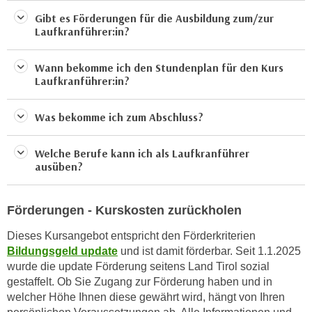
k
z
Gibt es Förderungen für die Ausbildung zum/zur
i
w
Laufkranführer:in?
e
e
-
c
Wann bekomme ich den Stundenplan für den Kurs
S
k
Laufkranführer:in?
e
e
t
n
Was bekomme ich zum Abschluss?
z
u
u
n
Welche Berufe kann ich als Laufkranführer
n
d
ausüben?
g
u
z
m
u
Förderungen - Kurskosten zurückholen
f
s
ü
Dieses Kursangebot entspricht den Förderkriterien
t
r
Bildungsgeld update
und ist damit förderbar. Seit 1.1.2025
i
S
wurde die update Förderung seitens Land Tirol sozial
m
i
gestaffelt. Ob Sie Zugang zur Förderung haben und in
m
e
welcher Höhe Ihnen diese gewährt wird, hängt von Ihren
e
r