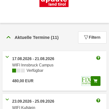
n
h
u
C
r
o
C
o
o
k
o
i
k
Aktuelle Termine
(
11
)
Filtern
e
i
s
e
v
s
o
17.08.2026
-
21.08.2026
,
Weitere
n
WIFI Innsbruck Campus
d
U
Kursverfügbarkeit:
Verfügbar
i
S
e
In de
480,00
EUR
-
f
a
ü
m
r
e
d
23.09.2026
-
25.09.2026
r
Weitere
i
WIFI Kufstein