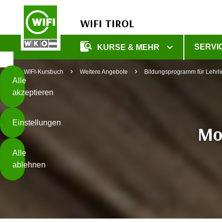
WIFI TIROL
Diese
SERVI
KURSE & MEHR
Seite
Zum Inhalt springen
Zur Fußzeile springen
verwendet
WIFI-Kursbuch
Weitere Angebote
Bildungsprogramm für Lehrl
Cookies
Alle
akzeptieren
O
h
Einstellungen
n
Mod
e
B
I
Alle
i
h
ablehnen
t
r
t
e
Weiterlesen
e
Z
b
u
e
s