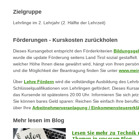
m
t
e
Zielgruppe
e
n
n
Lehrlinge im 2. Lehrjahr (2. Hälfte der Lehrzeit)
e
o
i
t
Förderungen - Kurskosten zurückholen
n
w
s
e
Dieses Kursangebot entspricht den Förderkriterien
Bildungsge
e
wurde die update Förderung seitens Land Tirol sozial gestaffel
n
t
welcher Höhe Ihnen diese gewährt wird, hängt von Ihren persön
d
z
und die Möglichkeit der Beantragung finden Sie unter
www.mein
i
e
g
Über
Lehre Fördern
wird die vollständige Ausbildung des Lehr
n
s
Schlüsselqualifikationen von Lehrlingen gefördert. Dieses Kursan
,
das Kursende ist spätestens 20:00 Uhr. Informieren Sie sich jetz
i
w
Sie können bares Geld sparen: Reichen Sie einfach Ihre berufl
n
e
über Ihre
Arbeitnehmerveranlagung / Einkommensteuererkl
d
l
.
Mehr lesen im Blog
c
W
h
Lesen Sie mehr zu Technik
e
e
Themen in unserem Blog