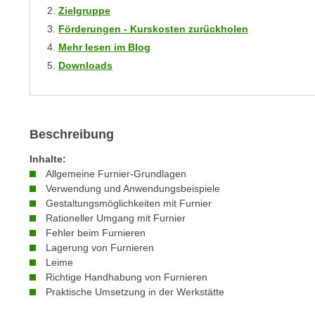
r
i
Zielgruppe
i
e
Förderungen - Kurskosten zurückholen
k
F
Mehr lesen im Blog
a
u
Downloads
n
n
i
k
s
t
c
i
Beschreibung
h
o
e
Inhalte:
n
n
Allgemeine Furnier-Grundlagen
d
U
Verwendung und Anwendungsbeispiele
e
Gestaltungsmöglichkeiten mit Furnier
n
r
Rationeller Umgang mit Furnier
t
W
Fehler beim Furnieren
e
e
Lagerung von Furnieren
r
b
Leime
n
Richtige Handhabung von Furnieren
s
e
Praktische Umsetzung in der Werkstätte
e
h
i