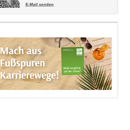
E-Mail senden
an Sabine Siller: mailto:sabine.siller@wktirol.at