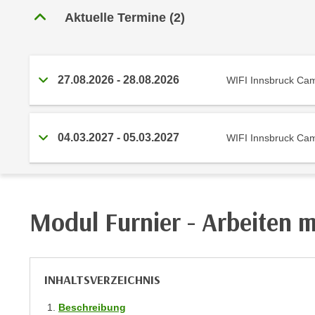
r
c
Aktuelle Termine
(
2
)
n
h
u
C
r
o
C
27.08.2026
-
28.08.2026
WIFI Innsbruck Ca
o
o
k
o
i
k
e
i
04.03.2027
-
05.03.2027
WIFI Innsbruck Ca
s
e
v
s
o
,
n
d
Modul Furnier - Arbeiten m
U
i
S
e
-
f
a
ü
INHALTSVERZEICHNIS
m
r
e
d
Beschreibung