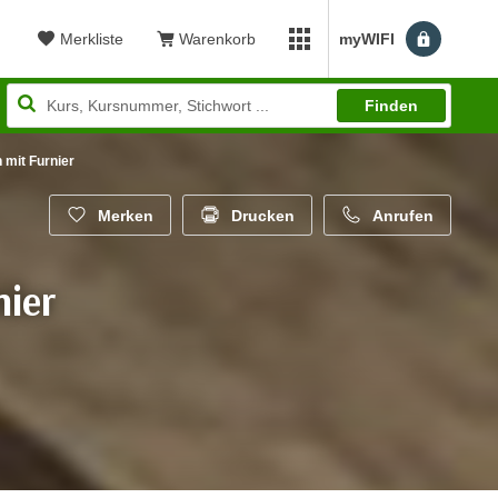
Merkliste
Warenkorb
myWIFI
Benutzerm
myWIFI Apps öffnen
Finden
 mit Furnier
Merken
Drucken
Anrufen
nier