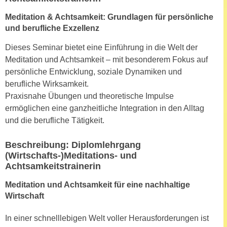
h
e
u
Meditation & Achtsamkeit: Grundlagen für persönliche
r
t
und berufliche Exzellenz
e
z
n
Dieses Seminar bietet eine Einführung in die Welt der
a
“
Meditation und Achtsamkeit – mit besonderem Fokus auf
b
k
persönliche Entwicklung, soziale Dynamiken und
k
l
berufliche Wirksamkeit.
o
i
Praxisnahe Übungen und theoretische Impulse
m
c
ermöglichen eine ganzheitliche Integration in den Alltag
m
k
und die berufliche Tätigkeit.
e
e
n
n
Beschreibung: Diplomlehrgang
z
,
(Wirtschafts-)Meditations- und
w
Achtsamkeitstrainerin
v
i
e
Meditation und Achtsamkeit für eine nachhaltige
s
r
Wirtschaft
c
w
h
e
In einer schnelllebigen Welt voller Herausforderungen ist
e
n