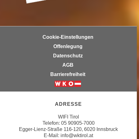
h
e
u
c
t
h
z
n
r
i
Cookie-Einstellungen
e
s
Offenlegung
c
c
h
Datenschutz
h
t
e
AGB
l
D
Barrierefreiheit
i
a
c
t
Weiter zur Website der Wirtsc
h
e
e
n
ADRESSE
n
.
R
E
WIFI Tirol
e
Telefon:
05 90905-7000
i
c
Egger-Lienz-Straße 116-120, 6020 Innsbruck
n
E-Mail:
info@wktirol.at
h
e