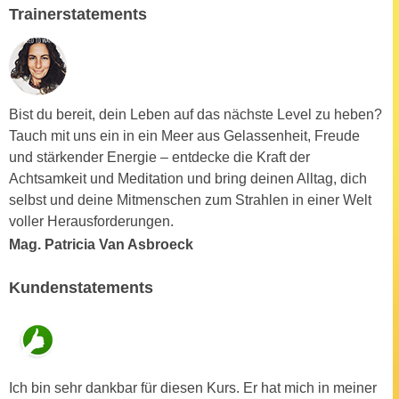
u
Trainerstatements
d
z
i
e
e
i
C
g
o
e
Bist du bereit, dein Leben auf das nächste Level zu heben?
o
n
Tauch mit uns ein in ein Meer aus Gelassenheit, Freude
k
.
und stärkender Energie – entdecke die Kraft der
i
U
Achtsamkeit und Meditation und bring deinen Alltag, dich
e
m
selbst und deine Mitmenschen zum Strahlen in einer Welt
s
I
voller Herausforderungen.
e
h
Mag. Patricia Van Asbroeck
r
n
h
e
Kundenstatements
o
n
b
d
e
a
n
r
e
Ich bin sehr dankbar für diesen Kurs. Er hat mich in meiner
ü