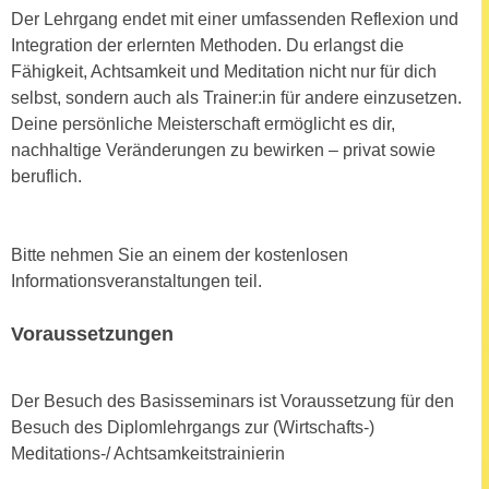
n
Der Lehrgang endet mit einer umfassenden Reflexion und
e
,
Integration der erlernten Methoden. Du erlangst die
l
g
Fähigkeit, Achtsamkeit und Meditation nicht nur für dich
e
e
selbst, sondern auch als Trainer:in für andere einzusetzen.
v
l
Deine persönliche Meisterschaft ermöglicht es dir,
a
a
nachhaltige Veränderungen zu bewirken – privat sowie
n
n
beruflich.
t
g
e
e
I
n
Bitte nehmen Sie an einem der kostenlosen
n
I
Informationsveranstaltungen teil.
h
h
a
r
Voraussetzungen
l
e
t
d
e
Der Besuch des Basisseminars ist Voraussetzung für den
u
a
Besuch des Diplomlehrgangs zur (Wirtschafts-)
r
n
Meditations-/ Achtsamkeitstrainierin
c
z
h