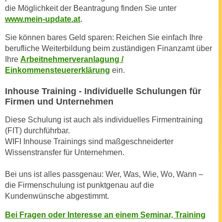
h
r
die Möglichkeit der Beantragung finden Sie unter
e
www.mein-update.at
.
e
n
C
Sie können bares Geld sparen: Reichen Sie einfach Ihre
I
o
berufliche Weiterbildung beim zuständigen Finanzamt über
h
o
Ihre
Arbeitnehmerveranlagung /
r
k
Einkommensteuererklärung
ein.
e
i
D
Inhouse Training - Individuelle Schulungen für
e
a
Firmen und Unternehmen
s
t
f
Diese Schulung ist auch als individuelles Firmentraining
e
ü
(FIT) durchführbar.
n
r
WIFI Inhouse Trainings sind maßgeschneiderter
k
M
Wissenstransfer für Unternehmen.
e
a
i
r
Bei uns ist alles passgenau: Wer, Was, Wie, Wo, Wann –
n
die Firmenschulung ist punktgenau auf die
k
e
Kundenwünsche abgestimmt.
e
m
t
Bei Fragen oder Interesse an einem Seminar, Training
d
i