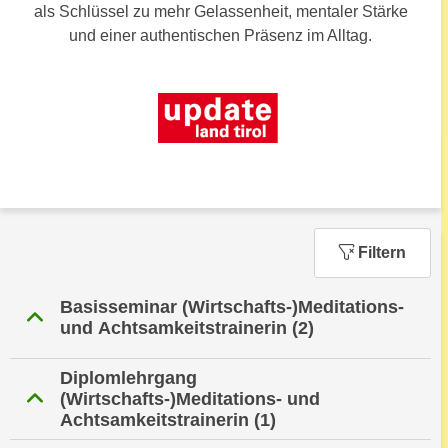
n
als Schlüssel zu mehr Gelassenheit, mentaler Stärke
h
u
und einer authentischen Präsenz im Alltag.
C
r
o
C
o
o
k
o
i
k
e
i
s
e
v
s
o
,
Filtern
n
d
U
i
Basisseminar (Wirtschafts-)Meditations-
S
e
und Achtsamkeitstrainerin
(2)
-
f
a
ü
Diplomlehrgang
m
r
(Wirtschafts-)Meditations- und
e
d
Achtsamkeitstrainerin
(1)
r
i