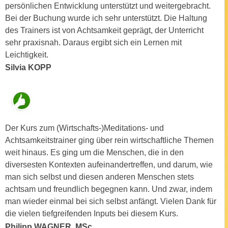
n
persönlichen Entwicklung unterstützt und weitergebracht.
b
p
Bei der Buchung wurde ich sehr unterstützt. Die Haltung
e
e
des Trainers ist von Achtsamkeit geprägt, der Unterricht
r
r
sehr praxisnah. Daraus ergibt sich ein Lernen mit
h
s
Leichtigkeit.
i
o
Silvia KOPP
n
n
a
e
u
n
s
b
e
e
Der Kurs zum (Wirtschafts-)Meditations- und
i
z
Achtsamkeitstrainer ging über rein wirtschaftliche Themen
n
o
weit hinaus. Es ging um die Menschen, die in den
e
g
diversesten Kontexten aufeinandertreffen, und darum, wie
a
e
man sich selbst und diesen anderen Menschen stets
n
n
achtsam und freundlich begegnen kann. Und zwar, indem
g
e
man wieder einmal bei sich selbst anfängt. Vielen Dank für
e
n
die vielen tiefgreifenden Inputs bei diesem Kurs.
n
D
Philipp WAGNER, MSc
e