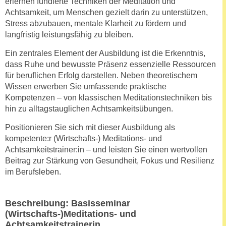
erlernen fundierte Techniken der Meditation und
n
i
Achtsamkeit, um Menschen gezielt darin zu unterstützen,
S
Stress abzubauen, mentale Klarheit zu fördern und
c
i
langfristig leistungsfähig zu bleiben.
h
e
n
a
Ein zentrales Element der Ausbildung ist die Erkenntnis,
i
u
dass Ruhe und bewusste Präsenz essenzielle Ressourcen
c
für beruflichen Erfolg darstellen. Neben theoretischem
f
h
Wissen erwerben Sie umfassende praktische
„
t
Kompetenzen – von klassischen Meditationstechniken bis
A
d
hin zu alltagstauglichen Achtsamkeitsübungen.
l
e
l
Positionieren Sie sich mit dieser Ausbildung als
m
e
kompetente:r (Wirtschafts-) Meditations- und
D
a
Achtsamkeitstrainer:in – und leisten Sie einen wertvollen
a
Beitrag zur Stärkung von Gesundheit, Fokus und Resilienz
k
t
im Berufsleben.
z
e
e
n
p
Beschreibung: Basisseminar
s
t
(Wirtschafts-)Meditations- und
c
i
Achtsamkeitstrainerin