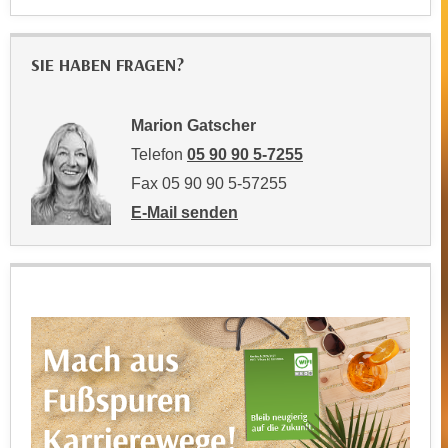
t
D
z
a
n
SIE HABEN FRAGEN?
z
i
u
v
v
Marion Gatscher
e
e
a
Telefon
05 90 90 5-7255
r
u
a
Fax 05 90 90 5-57255
u
r
E-Mail senden
n
b
an Marion Gatscher: mailto:marion.gatsch
t
e
e
i
r
t
l
e
i
n
e
w
g
i
e
r
n
u