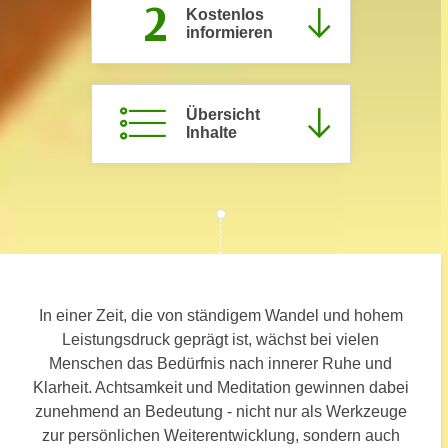
2
Kostenlos
c
i
informieren
h
m
t
m
e
u
n
Übersicht
n
Inhalte
S
g
i
v
e
e
,
r
d
w
a
e
s
n
s
d
In einer Zeit, die von ständigem Wandel und hohem
w
e
Leistungsdruck geprägt ist, wächst bei vielen
i
n
Menschen das Bedürfnis nach innerer Ruhe und
r
w
Klarheit. Achtsamkeit und Meditation gewinnen dabei
a
i
zunehmend an Bedeutung - nicht nur als Werkzeuge
u
r
zur persönlichen Weiterentwicklung, sondern auch
c