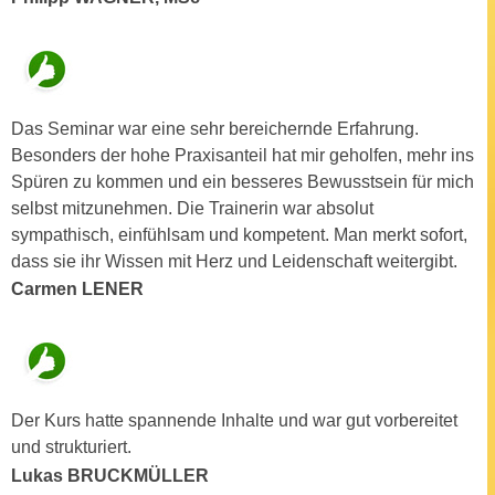
a
h
t
m
e
e
n
O
a
Das Seminar war eine sehr bereichernde Erfahrung.
n
u
Besonders der hohe Praxisanteil hat mir geholfen, mehr ins
l
c
Spüren zu kommen und ein besseres Bewusstsein für mich
i
h
selbst mitzunehmen. Die Trainerin war absolut
n
a
sympathisch, einfühlsam und kompetent. Man merkt sofort,
e
n
dass sie ihr Wissen mit Herz und Leidenschaft weitergibt.
-
U
Carmen LENER
J
n
o
t
u
e
r
r
n
n
Der Kurs hatte spannende Inhalte und war gut vorbereitet
e
e
und strukturiert.
y
h
Lukas BRUCKMÜLLER
z
m