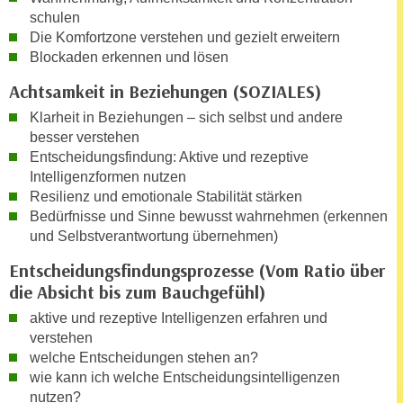
r
schulen
a
t
Die Komfortzone verstehen und gezielt erweitern
b
e
Blockaden erkennen und lösen
e
C
n
Achtsamkeit in Beziehungen (SOZIALES)
o
.
o
Klarheit in Beziehungen – sich selbst und andere
W
k
besser verstehen
e
Entscheidungsfindung: Aktive und rezeptive
i
n
Intelligenzformen nutzen
e
n
Resilienz und emotionale Stabilität stärken
s
S
Bedürfnisse und Sinne bewusst wahrnehmen (erkennen
z
und Selbstverantwortung übernehmen)
i
u
e
A
Entscheidungsfindungsprozesse (Vom Ratio über
d
n
die Absicht bis zum Bauchgefühl)
e
a
aktive und rezeptive Intelligenzen erfahren und
r
l
verstehen
C
y
welche Entscheidungen stehen an?
o
s
wie kann ich welche Entscheidungsintelligenzen
o
e
nutzen?