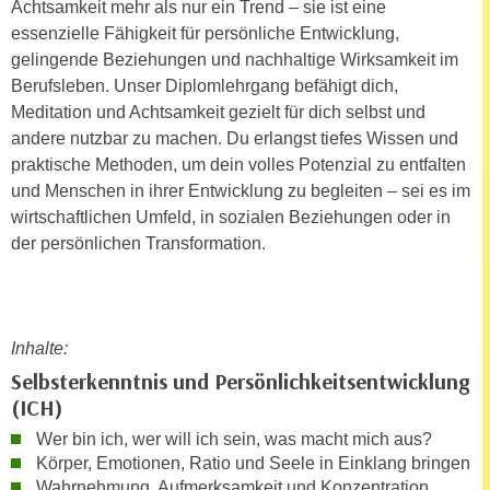
Achtsamkeit mehr als nur ein Trend – sie ist eine
n
d
essenzielle Fähigkeit für persönliche Entwicklung,
E
e
gelingende Beziehungen und nachhaltige Wirksamkeit im
U
n
Berufsleben. Unser Diplomlehrgang befähigt dich,
-
w
Meditation und Achtsamkeit gezielt für dich selbst und
U
i
andere nutzbar zu machen. Du erlangst tiefes Wissen und
S
r
praktische Methoden, um dein volles Potenzial zu entfalten
A
z
und Menschen in ihrer Entwicklung zu begleiten – sei es im
u
i
wirtschaftlichen Umfeld, in sozialen Beziehungen oder in
n
e
der persönlichen Transformation.
t
l
e
o
r
r
w
i
Inhalte:
o
e
Selbsterkenntnis und Persönlichkeitsentwicklung
r
n
(ICH)
f
t
e
Wer bin ich, wer will ich sein, was macht mich aus?
i
n
Körper, Emotionen, Ratio und Seele in Einklang bringen
e
Wahrnehmung, Aufmerksamkeit und Konzentration
h