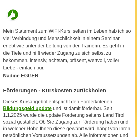
u
e
b
n
i
i
e
n
Mein Statement zum WIFI-Kurs: selten im Leben hab ich so
t
d
viel Verbindung und Menschlichkeit in einem Seminar
e
e
erlebt wie unter der Leitung von der Trainerin. Es geht in
n
n
die Tiefe und hilft wieder Zugang zu sich selbst zu
,
U
bekommen. Intensiv, achtsam, präsent, wertvoll, voller
w
S
Liebe - einfach pur.
e
A
r
Nadine EGGER
,
d
b
Förderungen - Kurskosten zurückholen
e
e
n
Dieses Kursangebot entspricht den Förderkriterien
i
w
Bildungsgeld update
und ist damit förderbar. Seit
w
e
1.1.2025 wurde die update Förderung seitens Land Tirol
e
i
sozial gestaffelt. Ob Sie Zugang zur Förderung haben und
l
t
in welcher Höhe Ihnen diese gewährt wird, hängt von Ihren
c
e
persönlichen Voraussetzungen ab. Alle Informationen und