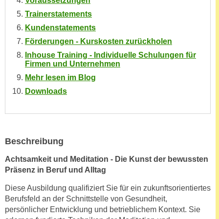
Voraussetzungen
e
e
Trainerstatements
n
n
Kundenstatements
e
o
Förderungen - Kurskosten zurückholen
i
t
n
Inhouse Training - Individuelle Schulungen für
w
Firmen und Unternehmen
s
e
Mehr lesen im Blog
e
n
t
Downloads
d
z
i
e
g
n
s
,
i
Beschreibung
w
n
Achtsamkeit und Meditation - Die Kunst der bewussten
e
d
Präsenz in Beruf und Alltag
l
.
c
W
Diese Ausbildung qualifiziert Sie für ein zukunftsorientiertes
h
Berufsfeld an der Schnittstelle von Gesundheit,
e
e
persönlicher Entwicklung und betrieblichem Kontext. Sie
n
s