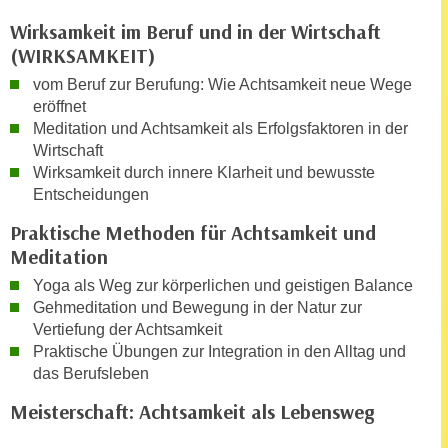
k
z
Wirksamkeit im Beruf und in der Wirtschaft
i
w
(WIRKSAMKEIT)
e
e
-
vom Beruf zur Berufung: Wie Achtsamkeit neue Wege
c
S
eröffnet
k
e
Meditation und Achtsamkeit als Erfolgsfaktoren in der
e
Wirtschaft
t
n
Wirksamkeit durch innere Klarheit und bewusste
z
u
Entscheidungen
u
n
n
Praktische Methoden für Achtsamkeit und
d
g
Meditation
u
z
m
Yoga als Weg zur körperlichen und geistigen Balance
u
f
Gehmeditation und Bewegung in der Natur zur
s
ü
Vertiefung der Achtsamkeit
t
r
Praktische Übungen zur Integration in den Alltag und
i
das Berufsleben
S
m
i
Meisterschaft: Achtsamkeit als Lebensweg
m
e
e
r