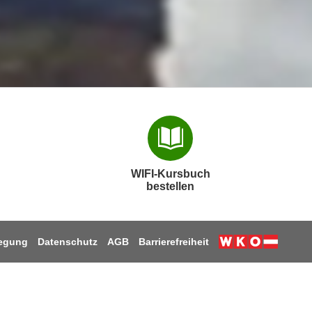
WIFI-Kursbuch
bestellen
legung
Datenschutz
AGB
Barrierefreiheit
Weiter zur W