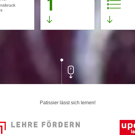
1
nnsbruck
s
Patissier lässt sich lernen!