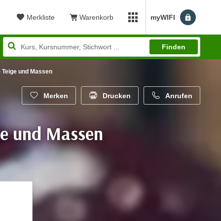
Merkliste
Warenkorb
myWIFI
Benutzerm
myWIFI Apps öffnen
Finden
 - Teige und Massen
Merken
Drucken
Anrufen
ige und Massen
wertung: 5,00