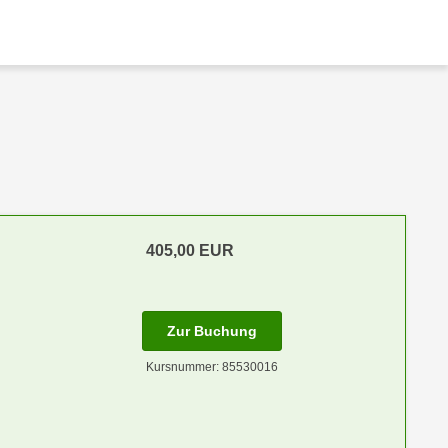
405,00
EUR
m Anmeldestatus "Verfügbar"
für Termin: 01.03.2027 - 02
Zur Buchung
Kursnummer: 85530016