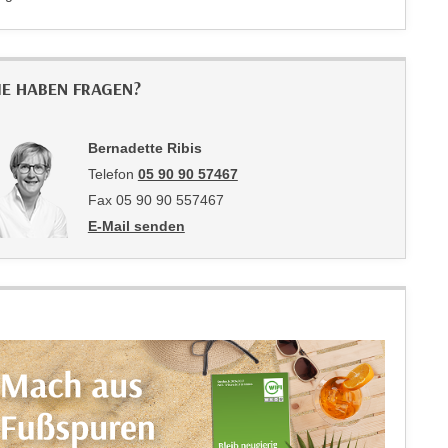
anzeigen
IE HABEN FRAGEN?
Bernadette Ribis
Telefon
05 90 90 57467
Fax 05 90 90 557467
E-Mail senden
an Bernadette Ribis: mailto:bernadette.ribis@wktirol