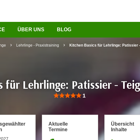
CE
ÜBER UNS
BLOG
inge
Lehrlinge - Praxistraining
Kitchen Basics für Lehrlinge: Patissier
s für Lehrlinge: Patissier - Te
Bewertung: Anzahl 1, Durchschnittliche Be
1
usgewählter
Aktuelle
Übersicht
n
Termine
Inhalte
2027