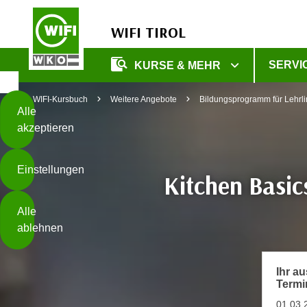
WIFI TIROL
Diese
SERVI
KURSE & MEHR
Seite
Zum Inhalt springen
Zur Fußzeile springen
verwendet
WIFI-Kursbuch
Weitere Angebote
Bildungsprogramm für Lehrl
Cookies
Alle
akzeptieren
O
h
Einstellungen
n
Kitchen Basic
e
B
I
Alle
i
h
ablehnen
t
r
t
e
Weiterlesen
e
Z
Ihr a
b
Termi
u
e
s
01.03.