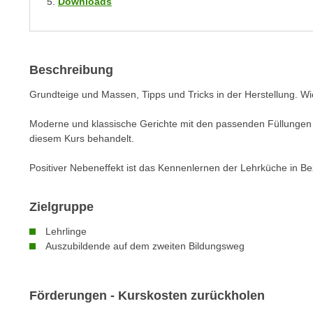
Downloads
m
t
e
e
n
n
e
o
Beschreibung
i
t
n
Grundteige und Massen, Tipps und Tricks in der Herstellung. W
w
s
e
Moderne und klassische Gerichte mit den passenden Füllungen u
e
n
diesem Kurs behandelt.
t
d
z
i
Positiver Nebeneffekt ist das Kennenlernen der Lehrküche in B
e
g
n
s
Zielgruppe
,
i
w
n
Lehrlinge
e
Auszubildende auf dem zweiten Bildungsweg
d
l
.
c
W
h
Förderungen - Kurskosten zurückholen
e
e