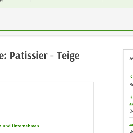
er
: Patissier - Teige
S
K
B
K
z
B
L
men und Unternehmen
B