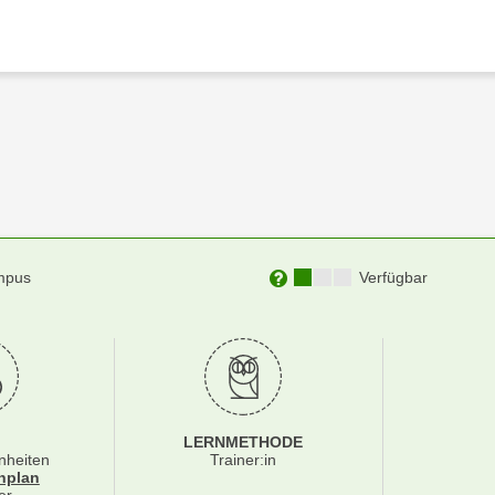
Kursverfügbarkeit:
mpus
Verfügbar
Weitere Informationen zu
LERNMETHODE
nheiten
Trainer:in
für Veranstaltung 85530016
nplan