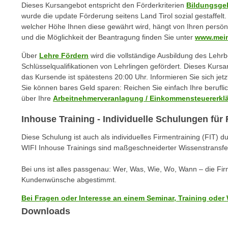
n
Dieses Kursangebot entspricht den Förderkriterien
Bildungsge
s
n
wurde die update Förderung seitens Land Tirol sozial gestaffel
i
S
welcher Höhe Ihnen diese gewährt wird, hängt von Ihren persön
c
und die Möglichkeit der Beantragung finden Sie unter
www.mein
i
h
e
Über
Lehre Fördern
wird die vollständige Ausbildung des Lehr
n
a
Schlüsselqualifikationen von Lehrlingen gefördert. Dieses Kursan
i
u
das Kursende ist spätestens 20:00 Uhr. Informieren Sie sich jetz
c
f
Sie können bares Geld sparen: Reichen Sie einfach Ihre berufl
h
über Ihre
Arbeitnehmerveranlagung / Einkommensteuererkl
„
t
A
Inhouse Training - Individuelle Schulungen fü
d
l
e
l
Diese Schulung ist auch als individuelles Firmentraining (FIT) d
m
WIFI Inhouse Trainings sind maßgeschneiderter Wissenstransfe
e
D
a
a
Bei uns ist alles passgenau: Wer, Was, Wie, Wo, Wann – die Fi
k
Kundenwünsche abgestimmt.
t
z
e
e
Bei Fragen oder Interesse an einem Seminar, Training oder 
n
p
Downloads
s
t