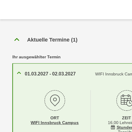
r
c
n
h
u
C
r
o
C
o
o
Aktuelle Termine
(
1
)
k
o
i
k
e
Ihr ausgewählter Termin
i
s
e
v
s
01.03.2027
-
02.03.2027
WIFI Innsbruck Ca
o
,
n
d
U
i
S
e
-
f
a
ü
ORT
ZEIT
m
r
Standortinformationen zu
öffnen
WIFI Innsbruck Campus
16,00 Lehrei
e
Stunde
d