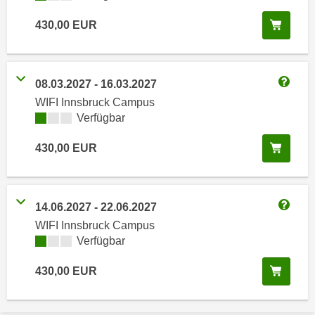
i
e
k
In de
430,00
EUR
F
a
u
n
n
i
k
08.03.2027
-
16.03.2027
s
Weitere
t
WIFI Innsbruck Campus
c
i
Kursverfügbarkeit:
Verfügbar
h
o
e
n
In de
430,00
EUR
n
d
U
e
n
r
14.06.2027
-
22.06.2027
t
W
Weitere
e
WIFI Innsbruck Campus
e
Kursverfügbarkeit:
Verfügbar
r
b
n
s
In de
430,00
EUR
e
e
h
i
m
t