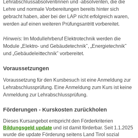
Lehrabschlussabsolventinnen und -absolventen, die die
n
i
Lehre und normale Vorbereitungen bereits hinter sich
S
c
gebracht haben, aber bei der LAP nicht erfolgreich waren,
i
h
werden auf einen weiteren Prüfungsantritt vorbereitet.
e
n
a
i
Hinweis:
Im Modullehrberuf Elektrotechnik werden die
u
c
Module „Elektro- und Gebäudetechnik", „Energietechnik"
f
h
und „Gebäudeleittechnik" vorbereitet.
„
t
A
d
Voraussetzungen
l
e
l
Voraussetzung für den Kursbesuch ist eine Anmeldung zur
m
e
Lehrabschlussprüfung. Eine Anmeldung zum Kurs ist keine
D
a
Anmeldung zur Lehrabschlussprüfung.
a
k
t
z
Förderungen - Kurskosten zurückholen
e
e
n
p
Dieses Kursangebot entspricht den Förderkriterien
s
Bildungsgeld update
und ist damit förderbar. Seit 1.1.2025
t
c
wurde die update Förderung seitens Land Tirol sozial
i