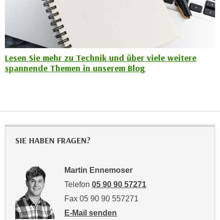
r
a
t
b
e
e
C
n
o
Lesen Sie mehr zu Technik und über viele weitere
.
o
spannende Themen in unserem Blog
W
k
e
i
n
e
n
s
S
z
i
u
SIE HABEN FRAGEN?
e
A
d
n
e
a
Martin Ennemoser
r
l
Telefon
05 90 90 57271
C
y
Fax 05 90 90 557271
o
s
o
E-Mail senden
e