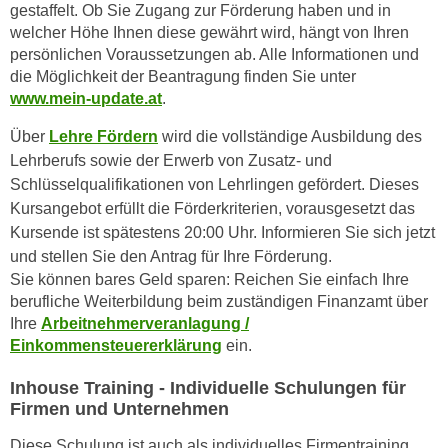
h
gestaffelt. Ob Sie Zugang zur Förderung haben und in
e
u
welcher Höhe Ihnen diese gewährt wird, hängt von Ihren
r
persönlichen Voraussetzungen ab. Alle Informationen und
t
e
die Möglichkeit der Beantragung finden Sie unter
z
n
www.mein-update.at
.
a
“
b
k
Über
Lehre Fördern
wird die vollständige Ausbildung des
k
l
Lehrberufs sowie der Erwerb von Zusatz- und
o
i
Schlüsselqualifikationen von Lehrlingen gefördert. Dieses
m
c
Kursangebot erfüllt die Förderkriterien, vorausgesetzt das
m
k
Kursende ist spätestens 20:00 Uhr. Informieren Sie sich jetzt
e
e
und stellen Sie den Antrag für Ihre Förderung.
n
n
Sie können bares Geld sparen: Reichen Sie einfach Ihre
z
berufliche Weiterbildung beim zuständigen Finanzamt über
,
w
Ihre
Arbeitnehmerveranlagung /
v
i
Einkommensteuererklärung
ein.
e
s
r
Inhouse Training - Individuelle Schulungen für
c
w
Firmen und Unternehmen
h
e
e
Diese Schulung ist auch als individuelles Firmentraining
n