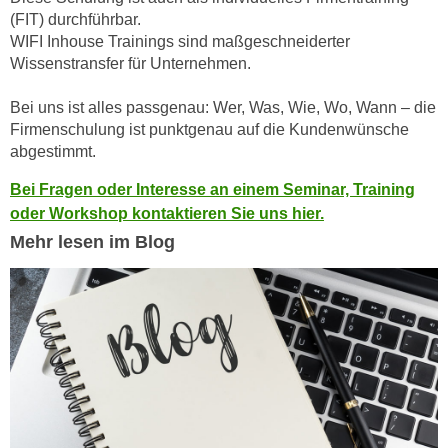
n
(FIT) durchführbar.
d
E
WIFI Inhouse Trainings sind maßgeschneiderter
e
U
Wissenstransfer für Unternehmen.
n
-
w
Bei uns ist alles passgenau: Wer, Was, Wie, Wo, Wann – die
U
i
Firmenschulung ist punktgenau auf die Kundenwünsche
S
r
abgestimmt.
A
z
u
Bei Fragen oder Interesse an einem Seminar, Training
i
n
oder Workshop kontaktieren Sie uns hier.
e
t
l
Mehr lesen im Blog
e
o
r
r
w
i
o
e
r
n
f
t
e
i
n
e
h