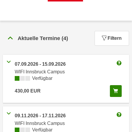
n
h
u
C
r
o
C
o
o
k
o
Aktuelle Termine
(
4
)
Filtern
i
k
e
i
s
e
v
07.09.2026
-
15.09.2026
s
Weitere
o
WIFI Innsbruck Campus
,
n
Kursverfügbarkeit:
Verfügbar
d
U
i
In de
430,00
EUR
S
e
-
f
a
ü
m
r
09.11.2026
-
17.11.2026
e
Weitere
d
WIFI Innsbruck Campus
r
i
Kursverfügbarkeit:
Verfügbar