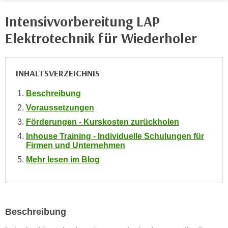
e
e
Intensivvorbereitung LAP
n
n
e
Elektrotechnik für Wiederholer
o
i
t
n
w
s
INHALTSVERZEICHNIS
e
e
n
t
Beschreibung
d
z
Voraussetzungen
i
e
g
Förderungen - Kurskosten zurückholen
n
s
Inhouse Training - Individuelle Schulungen für
,
Firmen und Unternehmen
i
w
n
Mehr lesen im Blog
e
d
l
.
c
W
h
e
Beschreibung
e
n
s