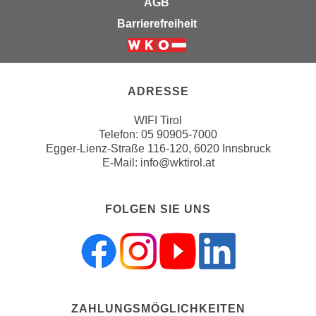
AGB
u
d
z
Barrierefreiheit
i
e
e
i
Weiter zur Website der Wirts
C
g
o
e
ADRESSE
o
n
k
WIFI Tirol
.
Telefon:
05 90905-7000
i
U
Egger-Lienz-Straße 116-120, 6020 Innsbruck
e
m
E-Mail:
info@wktirol.at
s
I
e
h
r
n
FOLGEN SIE UNS
h
e
o
n
b
d
e
a
n
r
e
ZAHLUNGSMÖGLICHKEITEN
ü