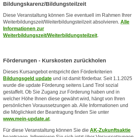
r
Bildungskarenz/Bildungsteilzeit
a
t
b
Diese Veranstaltung können Sie eventuell im Rahmen Ihrer
e
e
Weiterbildungszeit/Weiterbildungsteilzeit
absolvieren.
Alle
C
Informationen zur
n
o
Weiterbildungszeit/Weiterbildungsteilzeit
.
.
o
W
k
e
i
n
Förderungen - Kurskosten zurückholen
e
n
s
Dieses Kursangebot entspricht den Förderkriterien
S
z
Bildungsgeld update
und ist damit förderbar. Seit 1.1.2025
i
u
wurde die update Förderung seitens Land Tirol sozial
e
A
gestaffelt. Ob Sie Zugang zur Förderung haben und in
d
n
welcher Höhe Ihnen diese gewährt wird, hängt von Ihren
e
a
persönlichen Voraussetzungen ab. Alle Informationen und
r
die Möglichkeit der Beantragung finden Sie unter
l
C
www.mein-update.at
.
y
o
s
Für diese Veranstaltung können Sie die
AK-Zukunftsaktie
o
e
beantragen. Informieren Sie sich jetzt über Voraussetzungen