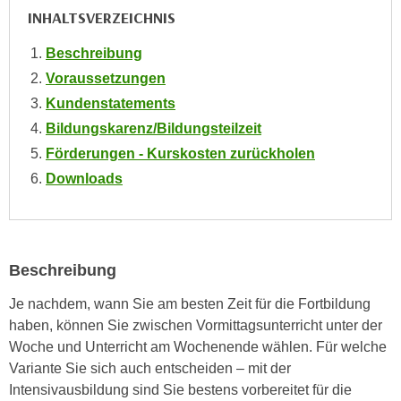
n
INHALTSVERZEICHNIS
i
S
c
i
Beschreibung
h
e
Voraussetzungen
n
a
Kundenstatements
i
u
c
Bildungskarenz/Bildungsteilzeit
f
h
Förderungen - Kurskosten zurückholen
„
t
A
Downloads
d
l
e
l
m
e
D
a
Beschreibung
a
k
t
Je nachdem, wann Sie am besten Zeit für die Fortbildung
z
e
haben, können Sie zwischen Vormittagsunterricht unter der
e
n
Woche und Unterricht am Wochenende wählen. Für welche
p
s
Variante Sie sich auch entscheiden – mit der
t
c
Intensivausbildung sind Sie bestens vorbereitet für die
i