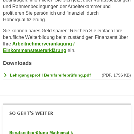
k
z
und Rahmenbedingungen der Arbeiterkammer und
i
w
profitieren Sie persönlich und finanziell durch
e
e
Höherqualifizierung.
-
c
Sie können bares Geld sparen: Reichen Sie einfach Ihre
S
k
berufliche Weiterbildung beim zuständigen Finanzamt über
e
e
Ihre
Arbeitnehmerveranlagung /
t
n
Einkommensteuererklärung
ein.
z
u
u
n
Downloads
n
d
g
Lehrgangsprofil Berufsreifeprüfung.pdf
(PDF, 1796 KB)
u
z
m
u
f
s
ü
t
r
i
S
SO GEHT'S WEITER
m
i
m
e
e
Berufsreifeprüfung Mathematik
r