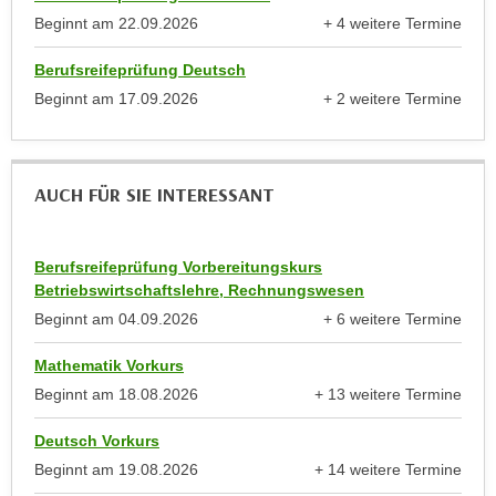
n
Beginnt am
22.09.2026
+ 4 weitere Termine
e
,
anzeigen
l
g
Berufsreifeprüfung Deutsch
e
e
Beginnt am
17.09.2026
+ 2 weitere Termine
v
anzeigen
l
a
a
n
n
t
AUCH FÜR SIE INTERESSANT
g
e
e
I
n
n
Berufsreifeprüfung Vorbereitungskurs
I
Betriebswirtschaftslehre, Rechnungswesen
h
h
a
Beginnt am
04.09.2026
+ 6 weitere Termine
r
anzeigen
l
e
Mathematik Vorkurs
t
d
Beginnt am
18.08.2026
+ 13 weitere Termine
e
u
anzeigen
a
Deutsch Vorkurs
r
n
c
Beginnt am
19.08.2026
+ 14 weitere Termine
z
anzeigen
h