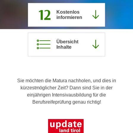
c
i
12
h
Kostenlos
m
informieren
t
m
e
u
n
n
S
Übersicht
g
Inhalte
i
v
e
e
,
r
d
w
a
e
Sie möchten die Matura nachholen, und dies in
s
n
kürzestmöglicher Zeit? Dann sind Sie in der
s
d
einjährigen Intensivausbildung für die
w
e
Berufsreifeprüfung genau richtig!
i
n
r
w
a
i
u
r
c