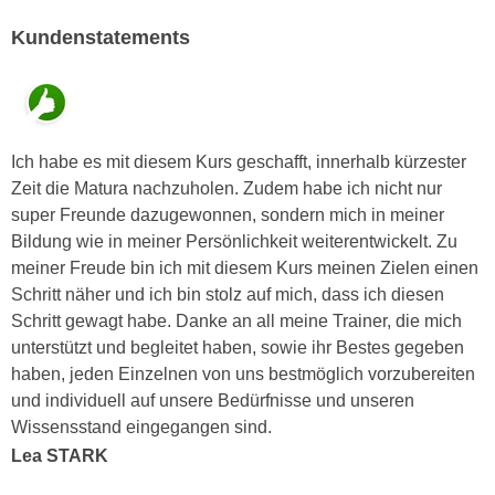
n
d
Kundenstatements
E
e
U
n
-
w
U
i
S
r
Ich habe es mit diesem Kurs geschafft, innerhalb kürzester
A
z
Zeit die Matura nachzuholen. Zudem habe ich nicht nur
u
i
super Freunde dazugewonnen, sondern mich in meiner
n
e
Bildung wie in meiner Persönlichkeit weiterentwickelt. Zu
t
l
meiner Freude bin ich mit diesem Kurs meinen Zielen einen
e
o
Schritt näher und ich bin stolz auf mich, dass ich diesen
r
r
Schritt gewagt habe. Danke an all meine Trainer, die mich
w
i
unterstützt und begleitet haben, sowie ihr Bestes gegeben
o
e
haben, jeden Einzelnen von uns bestmöglich vorzubereiten
r
n
und individuell auf unsere Bedürfnisse und unseren
f
t
Wissensstand eingegangen sind.
e
i
Lea STARK
n
e
h