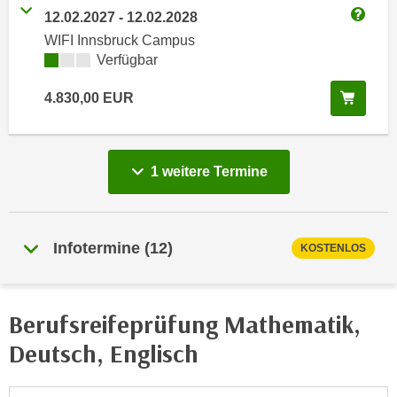
e
12.02.2027
-
12.02.2028
e
Weitere
n
WIFI Innsbruck Campus
n
e
Kursverfügbarkeit:
Verfügbar
o
i
t
In de
4.830,00
EUR
n
w
s
e
e
n
t
d
vergange
1 weitere
Termine
z
i
e
g
n
s
Infotermine
(
12
)
,
KOSTENLOS
i
w
n
e
d
l
Berufsreifeprüfung Mathematik,
.
c
W
Deutsch, Englisch
h
e
e
n
s