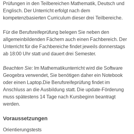
h
Prüfungen in den Teilbereichen Mathematik, Deutsch und
e
u
Englisch. Der Unterricht erfolgt nach dem
r
t
kompetenzbasierten Curriculum dieser drei Teilbereiche.
e
z
n
a
Für die Berufsreifeprüfung belegen Sie neben den
“
b
allgemeinbildenden Fächern auch einen Fachbereich. Der
k
k
Unterricht für die Fachbereiche findet jeweils donnerstags
l
o
ab 18:00 Uhr statt und dauert drei Semester.
i
m
c
m
Beachten Sie:
Im Mathematikunterricht wird die Software
k
e
Geogebra verwendet, Sie benötigen daher ein Notebook
e
n
oder einen Laptop.Die Berufsreifeprüfung findet im
n
z
Anschluss an die Ausbildung statt. Die update-Förderung
,
w
muss spätestens 14 Tage nach Kursbeginn beantragt
v
i
werden.
e
s
r
c
Voraussetzungen
w
h
e
Orientierungstests
e
n