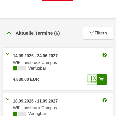
n
h
u
C
r
o
C
o
o
k
Aktuelle Termine
(
6
)
o
Filtern
i
k
e
i
s
e
v
14.09.2026
-
24.06.2027
s
Weitere
o
WIFI Innsbruck Campus
,
n
Kursverfügbarkeit:
Verfügbar
d
U
i
In de
4.830,00
EUR
S
e
-
f
a
ü
m
18.09.2026
-
11.09.2027
r
Weitere
e
d
WIFI Innsbruck Campus
r
Kursverfügbarkeit:
Verfügbar
i