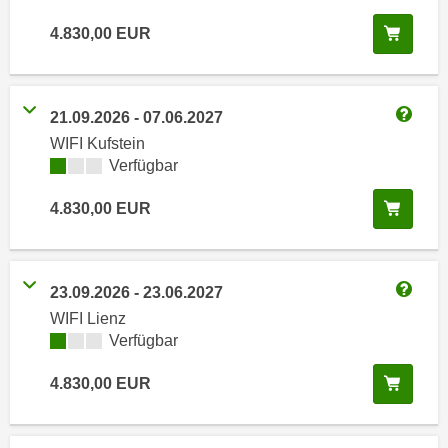
i
e
k
In de
4.830,00
EUR
F
a
u
n
n
i
k
21.09.2026
-
07.06.2027
s
Weitere
t
WIFI Kufstein
c
i
Kursverfügbarkeit:
Verfügbar
h
o
e
n
In de
4.830,00
EUR
n
d
U
e
n
r
23.09.2026
-
23.06.2027
t
W
Weitere
WIFI Lienz
e
e
Kursverfügbarkeit:
Verfügbar
r
b
n
s
In de
4.830,00
EUR
e
e
h
i
m
t