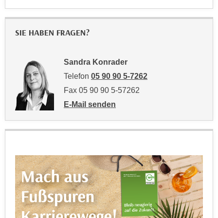
n
b
p
e
e
r
SIE HABEN FRAGEN?
r
h
s
i
o
Sandra Konrader
n
n
Telefon
05 90 90 5-7262
a
e
u
Fax 05 90 90 5-57262
n
s
E-Mail senden
b
e
an Sandra Konrader: mailto:sandra.konra
e
i
z
n
o
e
g
a
e
n
n
g
e
e
n
n
D
e