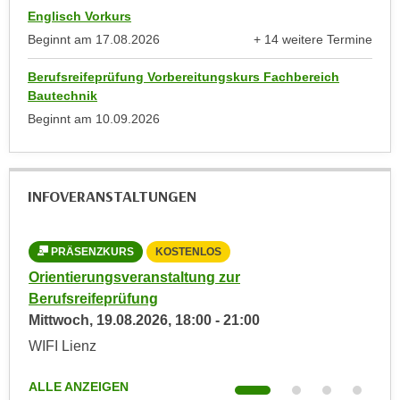
u
Englisch Vorkurs
d
z
Beginnt am
17.08.2026
+ 14 weitere Termine
i
e
anzeigen
e
i
Berufsreifeprüfung Vorbereitungskurs Fachbereich
C
g
Bautechnik
o
e
Beginnt am
10.09.2026
o
n
k
.
i
U
e
INFOVERANSTALTUNGEN
m
s
I
e
h
PRÄSENZKURS
KOSTENLOS
r
n
Orientierungsveranstaltung zur
Ori
h
e
Berufsreifeprüfung
Ber
o
n
Mittwoch,
19.08.2026
,
18:00
-
21:00
Don
b
d
e
WIFI Lienz
WIF
a
n
r
e
ALLE ANZEIGEN
ALL
ü