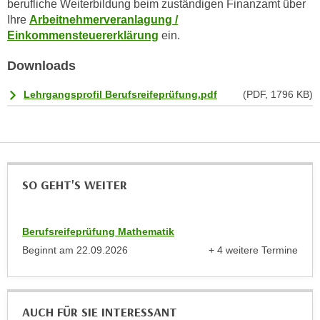
berufliche Weiterbildung beim zuständigen Finanzamt über
r
a
Ihre
Arbeitnehmerveranlagung /
t
b
Einkommensteuererklärung
ein.
e
e
C
Downloads
n
o
.
o
Lehrgangsprofil Berufsreifeprüfung.pdf
(PDF, 1796 KB)
W
k
e
i
n
e
n
s
S
z
SO GEHT'S WEITER
i
u
e
A
d
n
Berufsreifeprüfung Mathematik
e
a
Beginnt am
22.09.2026
+ 4 weitere Termine
r
l
anzeigen
C
y
o
s
o
AUCH FÜR SIE INTERESSANT
e