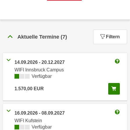
n
h
u
C
r
o
C
o
o
k
Aktuelle Termine
(
7
)
Filtern
o
i
k
e
i
s
e
14.09.2026
-
20.12.2027
v
s
Weitere
o
WIFI Innsbruck Campus
,
Kursverfügbarkeit:
Verfügbar
n
d
U
i
In de
1.570,00
EUR
S
e
-
f
a
ü
m
16.09.2026
-
08.09.2027
r
Weitere
e
d
WIFI Kufstein
r
Kursverfügbarkeit:
Verfügbar
i