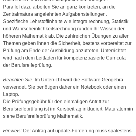
h
e
Parallel dazu arbeiten Sie an ganz konkreten, an die
u
r
Zentralmatura angelehnten Aufgabenstellungen.
t
e
Spezifische Lehrstoffinhalte wie Integralrechnung, Statistik
z
n
und Wahrscheinlichkeitsrechnung runden Ihr Wissen der
a
“
höheren Mathematik ab. Die zahlreichen Übungen zu allen
b
k
Themen geben Ihnen die Sicherheit, bestens vorbereitet zur
k
l
Prüfung am Ende der Ausbildung anzutreten. Unterrichtet
o
i
wird nach dem Leitfaden für kompetenzbasierte Curricula
m
c
der Berufsreifeprüfung.
m
k
e
e
Beachten Sie:
Im Unterricht wird die Software Geogebra
n
n
verwendet, Sie benötigen daher ein Notebook oder einen
z
,
Laptop.
w
v
Die Prüfungsgebühr für den einmaligen Antritt zur
i
e
Berufsreifeprüfung ist im Kursbeitrag inkludiert. Maturatermin
s
r
siehe Berufsreifeprüfung Mathematik.
c
w
h
e
Hinweis:
Der Antrag auf update-Förderung muss spätestens
e
n