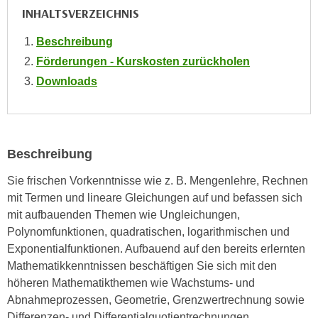
n
INHALTSVERZEICHNIS
i
S
c
i
Beschreibung
h
e
Förderungen - Kurskosten zurückholen
n
a
Downloads
i
u
c
f
h
„
t
A
d
Beschreibung
l
e
l
Sie frischen Vorkenntnisse wie z. B. Mengenlehre, Rechnen
m
e
mit Termen und lineare Gleichungen auf und befassen sich
D
a
mit aufbauenden Themen wie Ungleichungen,
a
k
Polynomfunktionen, quadratischen, logarithmischen und
t
z
Exponentialfunktionen. Aufbauend auf den bereits erlernten
e
e
Mathematikkenntnissen beschäftigen Sie sich mit den
n
p
höheren Mathematikthemen wie Wachstums- und
s
t
Abnahmeprozessen, Geometrie, Grenzwertrechnung sowie
c
i
Differenzen- und Differentialquotientrechnungen.