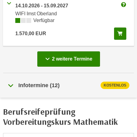
e
14.10.2026
-
15.09.2027
e
Weitere
n
WIFI Imst Oberland
n
e
Kursverfügbarkeit:
Verfügbar
o
i
t
In de
1.570,00
EUR
n
w
s
e
e
n
t
d
vergange
2 weitere
Termine
z
i
e
g
n
s
Infotermine
(
12
)
,
KOSTENLOS
i
w
n
e
d
l
Berufsreifeprüfung
.
c
W
Vorbereitungskurs Mathematik
h
e
e
n
s