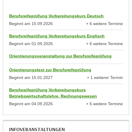
k
z
i
w
Berufsreifeprüfung Vorbereitungskurs Deutsch
e
e
-
Beginnt am
15.09.2026
+ 6 weitere Termine
c
anzeigen
S
k
Berufsreifeprüfung Vorbereitungskurs Englisch
e
e
Beginnt am
01.09.2026
+ 6 weitere Termine
t
n
anzeigen
z
u
Orientierungsveranstaltung zur Berufsreifeprüfung
u
n
n
d
Orientierungstest zur Berufsreifeprüfung
g
u
Beginnt am
15.01.2027
+ 1 weiterer Termin
z
m
anzeigen
u
f
Berufsreifeprüfung Vorbereitungskurs
s
Betriebswirtschaftslehre, Rechnungswesen
ü
t
r
Beginnt am
04.09.2026
+ 6 weitere Termine
i
anzeigen
S
m
i
m
e
INFOVERANSTALTUNGEN
e
r