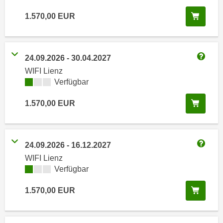
i
e
k
In de
1.570,00
EUR
F
a
u
n
n
i
k
24.09.2026
-
30.04.2027
s
Weitere
t
WIFI Lienz
c
i
Kursverfügbarkeit:
Verfügbar
h
o
e
In de
n
1.570,00
EUR
n
d
U
e
n
r
24.09.2026
-
16.12.2027
t
W
Weitere
WIFI Lienz
e
e
Kursverfügbarkeit:
Verfügbar
r
b
n
s
In de
1.570,00
EUR
e
e
h
i
m
t