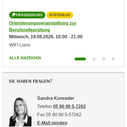
n
e
,
l
PRÄSENZKURS
KOSTENLOS
g
e
Orientierungsveranstaltung zur
Ori
e
v
Berufsreifeprüfung
Ber
l
a
Mittwoch,
19.08.2026
,
18:00
-
21:00
Don
a
n
WIFI Lienz
WIF
n
t
g
e
ALLE ANZEIGEN
ALL
e
I
n
n
I
h
h
SIE HABEN FRAGEN?
a
r
l
e
t
Sandra Konrader
d
e
u
Telefon
05 90 90 5-7262
a
r
Fax 05 90 90 5-57262
n
c
z
E-Mail senden
h