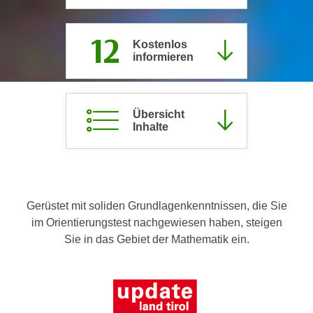
c
i
h
m
12
t
Kostenlos
m
informieren
e
u
n
n
S
g
i
Übersicht
v
Inhalte
e
e
,
r
d
w
a
e
s
n
Gerüstet mit soliden Grundlagenkenntnissen, die Sie
s
d
im Orientierungstest nachgewiesen haben, steigen
w
e
Sie in das Gebiet der Mathematik ein.
i
n
r
w
a
i
u
r
c