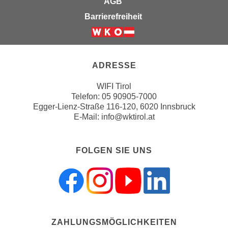
AGB
a
h
Barrierefreiheit
t
m
e
e
Weiter zur Website der Wirts
n
O
a
n
ADRESSE
u
l
c
i
WIFI Tirol
h
Telefon:
05 90905-7000
n
a
Egger-Lienz-Straße 116-120, 6020 Innsbruck
e
E-Mail:
info@wktirol.at
n
-
U
J
n
o
FOLGEN SIE UNS
t
u
e
r
r
n
n
e
e
y
h
z
ZAHLUNGSMÖGLICHKEITEN
m