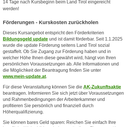
14 Tage nach Kursbeginn beim Land Tirol eingereicht
n
d
werden!
E
e
U
n
Förderungen - Kurskosten zurückholen
-
w
U
Dieses Kursangebot entspricht den Förderkriterien
i
S
Bildungsgeld update
und ist damit förderbar. Seit 1.1.2025
r
A
wurde die update Förderung seitens Land Tirol sozial
z
gestaffelt. Ob Sie Zugang zur Förderung haben und in
u
i
welcher Höhe Ihnen diese gewährt wird, hängt von Ihren
n
e
persönlichen Voraussetzungen ab. Alle Informationen und
t
l
die Möglichkeit der Beantragung finden Sie unter
e
o
www.mein-update.at
.
r
r
w
Für diese Veranstaltung können Sie die
AK-Zukunftsaktie
i
o
beantragen. Informieren Sie sich jetzt über Voraussetzungen
e
und Rahmenbedingungen der Arbeiterkammer und
r
n
profitieren Sie persönlich und finanziell durch
f
t
Höherqualifizierung.
e
i
n
e
Sie können bares Geld sparen: Reichen Sie einfach Ihre
h