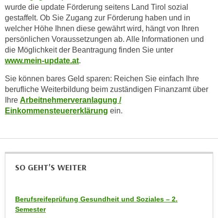
h
wurde die update Förderung seitens Land Tirol sozial
e
u
gestaffelt. Ob Sie Zugang zur Förderung haben und in
r
t
welcher Höhe Ihnen diese gewährt wird, hängt von Ihren
e
z
persönlichen Voraussetzungen ab. Alle Informationen und
n
die Möglichkeit der Beantragung finden Sie unter
a
“
www.mein-update.at
.
b
k
k
l
Sie können bares Geld sparen: Reichen Sie einfach Ihre
o
i
berufliche Weiterbildung beim zuständigen Finanzamt über
m
Ihre
Arbeitnehmerveranlagung /
c
m
Einkommensteuererklärung
ein.
k
e
e
n
n
z
,
w
v
SO GEHT'S WEITER
i
e
s
r
c
w
Berufsreifeprüfung Gesundheit und Soziales – 2.
h
e
Semester
e
n