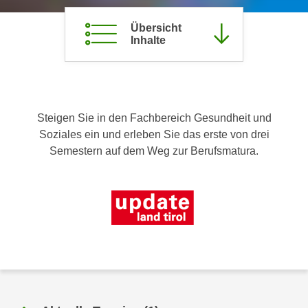
c
i
h
Übersicht
m
Inhalte
t
m
e
u
n
n
S
g
i
v
Steigen Sie in den Fachbereich Gesundheit und
e
e
Soziales ein und erleben Sie das erste von drei
,
r
Semestern auf dem Weg zur Berufsmatura.
d
w
a
e
s
n
s
d
w
e
i
n
r
w
a
i
u
r
c