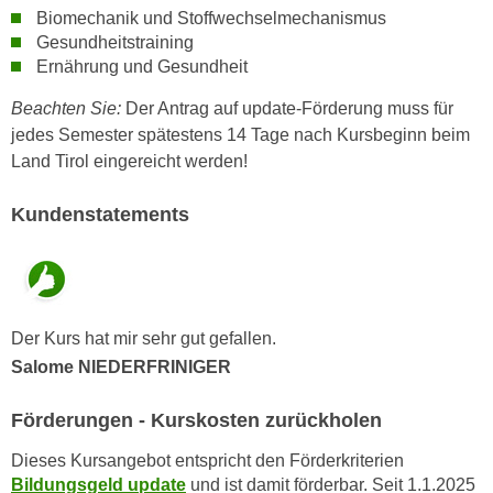
n
Biomechanik und Stoffwechselmechanismus
i
S
Gesundheitstraining
c
i
Ernährung und Gesundheit
h
e
n
Beachten Sie:
Der Antrag auf update-Förderung muss für
a
i
jedes Semester spätestens 14 Tage nach Kursbeginn beim
u
c
Land Tirol eingereicht werden!
f
h
„
t
Kundenstatements
A
d
l
e
l
m
e
D
a
Der Kurs hat mir sehr gut gefallen.
a
k
Salome NIEDERFRINIGER
t
z
e
e
Förderungen - Kurskosten zurückholen
n
p
s
t
Dieses Kursangebot entspricht den Förderkriterien
c
i
Bildungsgeld update
und ist damit förderbar. Seit 1.1.2025