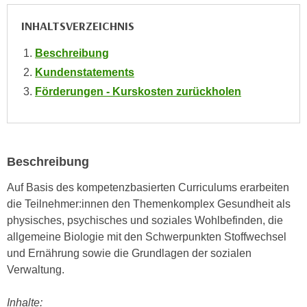
e
e
INHALTSVERZEICHNIS
n
n
e
o
Beschreibung
i
t
Kundenstatements
n
w
Förderungen - Kurskosten zurückholen
s
e
e
n
t
d
z
i
e
Beschreibung
g
n
s
Auf Basis des kompetenzbasierten Curriculums erarbeiten
,
i
die Teilnehmer:innen den Themenkomplex Gesundheit als
w
n
physisches, psychisches und soziales Wohlbefinden, die
e
d
allgemeine Biologie mit den Schwerpunkten Stoffwechsel
l
.
und Ernährung sowie die Grundlagen der sozialen
c
W
Verwaltung.
h
e
e
n
Inhalte:
s