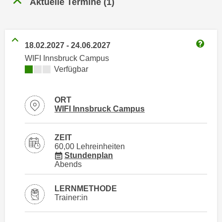
Aktuelle Termine
(
1
)
n
h
u
C
r
o
C
18.02.2027
-
24.06.2027
o
o
Weitere
WIFI Innsbruck Campus
k
o
Kursverfügbarkeit:
Verfügbar
i
k
e
i
s
e
ORT
v
Standortinformationen zu
öffnen
WIFI Innsbruck Campus
s
o
,
n
d
ZEIT
U
i
60,00 Lehreinheiten
S
für Veranstaltung 12251016
Stundenplan
e
Abends
-
f
a
ü
LERNMETHODE
m
r
Trainer:in
e
d
r
i