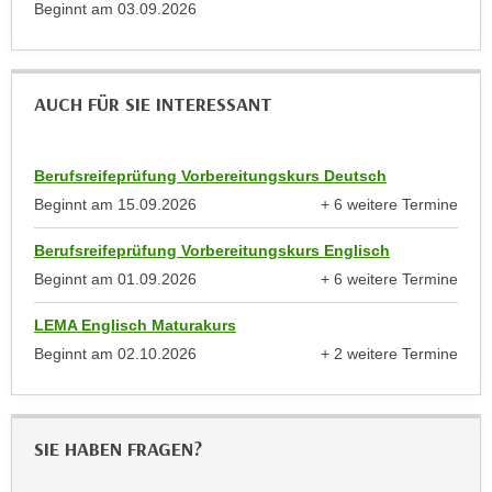
Beginnt am
03.09.2026
n
d
E
e
U
n
-
AUCH FÜR SIE INTERESSANT
w
U
i
S
r
A
Berufsreifeprüfung Vorbereitungskurs Deutsch
z
u
Beginnt am
15.09.2026
+ 6 weitere Termine
i
anzeigen
n
e
Berufsreifeprüfung Vorbereitungskurs Englisch
t
l
Beginnt am
01.09.2026
+ 6 weitere Termine
e
o
anzeigen
r
r
LEMA Englisch Maturakurs
w
i
Beginnt am
02.10.2026
+ 2 weitere Termine
o
e
anzeigen
r
n
f
t
e
SIE HABEN FRAGEN?
i
n
e
h