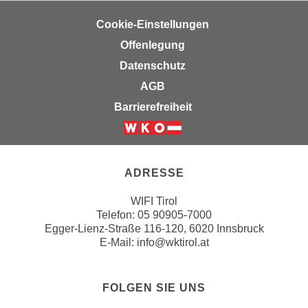
n
e
Cookie-Einstellungen
,
l
g
Offenlegung
e
e
v
Datenschutz
l
a
AGB
a
n
Barrierefreiheit
n
t
g
e
Weiter zur Website der Wirts
e
I
n
n
ADRESSE
I
h
h
a
WIFI Tirol
r
l
Telefon:
05 90905-7000
e
Egger-Lienz-Straße 116-120, 6020 Innsbruck
t
d
E-Mail:
info@wktirol.at
e
u
a
r
n
FOLGEN SIE UNS
c
z
h