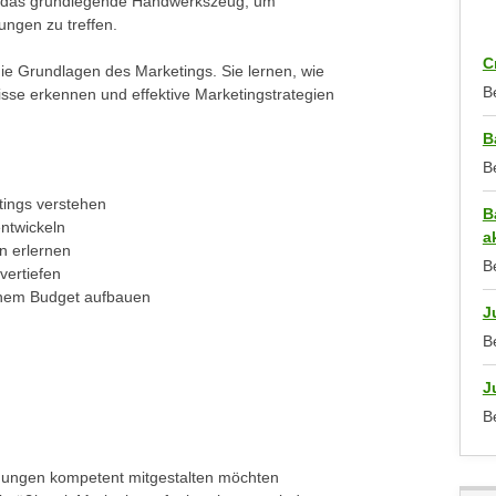
hnen das grundlegende Handwerkszeug, um
ungen zu treffen.
C
ie Grundlagen des Marketings. Sie lernen, wie
B
isse erkennen und effektive Marketingstrategien
B
B
ings verstehen
B
ntwickeln
a
n erlernen
B
vertiefen
inem Budget aufbauen
J
B
J
B
dungen kompetent mitgestalten möchten