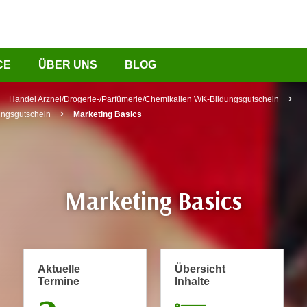
CE
ÜBER UNS
BLOG
Handel Arznei/Drogerie-/Parfümerie/Chemikalien WK-Bildungsgutschein
ungsgutschein
Marketing Basics
Marketing Basics
Aktuelle
Übersicht
Termine
Inhalte