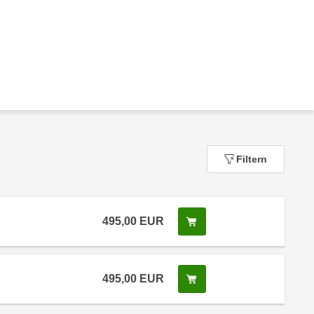
Filtern
495,00
EUR
In den Warenkorb legen
 Anmeldestatus "Verfügbar"
495,00
EUR
In den Warenkorb legen
 Anmeldestatus "Verfügbar"