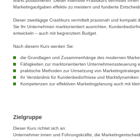
Markt positionieren. Dieser intensive Praxiskurs vermittelt I
m
t
Marketingaufgaben effektiv zu meistern und fundierte Entscheid
e
e
n
Dieser zweitägige Crashkurs vermittelt praxisnah und kompakt d
n
e
Sie Ihr Unternehmen marktorientiert ausrichten, Kundenbedürfn
o
entwickeln – auch mit begrenztem Budget.
i
t
n
w
Nach diesem Kurs werden Sie:
s
e
e
die Grundlagen und Zusammenhänge des modernen Market
n
t
Fähigkeiten zur marktorientierten Unternehmenssteuerung e
d
praktische Methoden zur Umsetzung von Marketingstrategie
z
i
ihr Verständnis für Kundenbedürfnisse und Marktdynamiken 
e
g
Kompetenzen zur effektiven Marketingplanung auch mit kle
n
s
,
i
w
n
e
d
l
Zielgruppe
.
c
W
Dieser Kurs richtet sich an:
h
e
Unternehmer:innen und Führungskräfte, die Marketingentschei
e