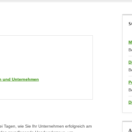
S
M
B
D
B
men und Unternehmen
P
B
D
wei Tagen, wie Sie Ihr Unternehmen erfolgreich am
A