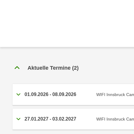
r
c
n
h
u
C
r
o
C
o
o
k
o
i
k
e
i
s
e
Aktuelle Termine
(
2
)
v
s
o
,
n
d
U
i
01.09.2026
-
08.09.2026
WIFI Innsbruck Ca
S
e
-
f
a
ü
27.01.2027
-
03.02.2027
WIFI Innsbruck Ca
m
r
e
d