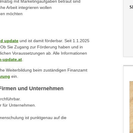
elmäßig mit Marketingaufgaben betraut sind
S
he Arbeit integrieren wollen
nnen möchten
ld update
und ist damit förderbar. Seit 1.1.2025
t. Ob Sie Zugang zur Förderung haben und in
lichen Voraussetzungen ab. Alle Informationen
-update.at
.
iche Weiterbildung beim zuständigen Finanzamt
ärung
ein.
r Firmen und Unternehmen
urchführbar.
r für Unternehmen.
rmenschulung ist punktgenau auf die