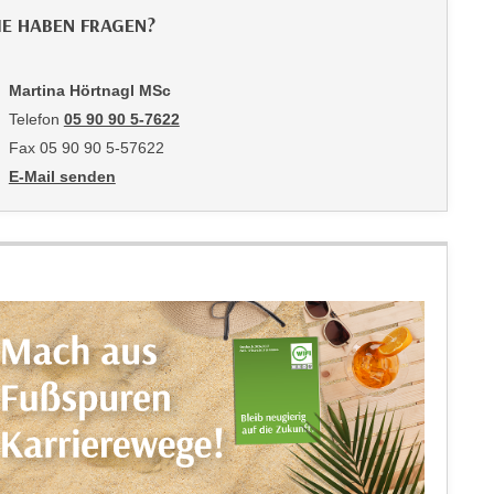
IE HABEN FRAGEN?
Martina Hörtnagl MSc
Telefon
05 90 90 5-7622
Fax 05 90 90 5-57622
E-Mail senden
an Martina Hörtnagl MSc: mailto:martina.hoertnagl@wktirol.at