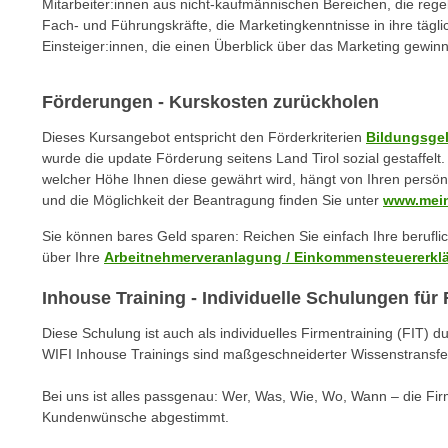
n
Mitarbeiter:innen aus nicht-kaufmännischen Bereichen, die reg
s
Fach- und Führungskräfte, die Marketingkenntnisse in ihre täglic
n
i
Einsteiger:innen, die einen Überblick über das Marketing gewi
S
c
i
h
e
Förderungen - Kurskosten zurückholen
n
a
Dieses Kursangebot entspricht den Förderkriterien
Bildungsge
i
u
wurde die update Förderung seitens Land Tirol sozial gestaffel
c
f
welcher Höhe Ihnen diese gewährt wird, hängt von Ihren persön
h
„
und die Möglichkeit der Beantragung finden Sie unter
www.mein
t
A
d
Sie können bares Geld sparen: Reichen Sie einfach Ihre berufl
l
über Ihre
Arbeitnehmerveranlagung / Einkommensteuererkl
e
l
m
e
Inhouse Training - Individuelle Schulungen fü
D
a
a
Diese Schulung ist auch als individuelles Firmentraining (FIT) d
k
WIFI Inhouse Trainings sind maßgeschneiderter Wissenstransfe
t
z
e
e
Bei uns ist alles passgenau: Wer, Was, Wie, Wo, Wann – die Fi
n
p
Kundenwünsche abgestimmt.
s
t