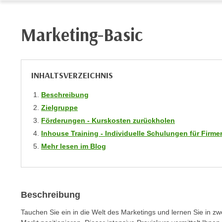
r
i
i
e
k
Marketing-Basic
F
a
u
n
n
i
k
s
INHALTSVERZEICHNIS
t
c
i
Beschreibung
h
o
Zielgruppe
e
n
n
Förderungen - Kurskosten zurückholen
d
U
Inhouse Training - Individuelle Schulungen für Fir
e
n
Mehr lesen im Blog
r
t
W
e
e
r
b
n
Beschreibung
s
e
e
Tauchen Sie ein in die Welt des Marketings und lernen Sie in z
h
i