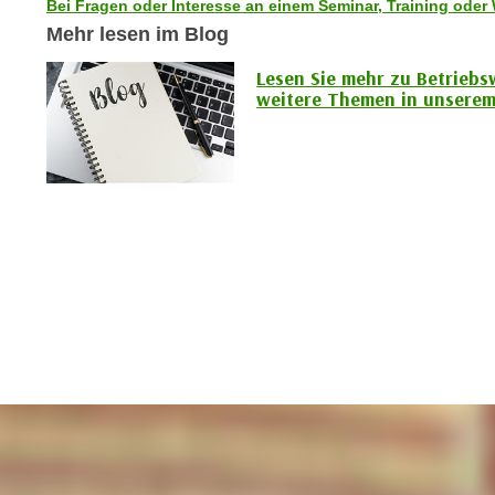
c
Bei Fragen oder Interesse an einem Seminar, Training oder 
i
h
Mehr lesen im Blog
e
u
r
Lesen Sie mehr zu Betriebs
t
e
weitere Themen in unserem
z
n
a
“
b
k
k
l
o
i
m
c
m
k
e
e
n
n
z
,
w
v
i
e
s
r
c
w
h
e