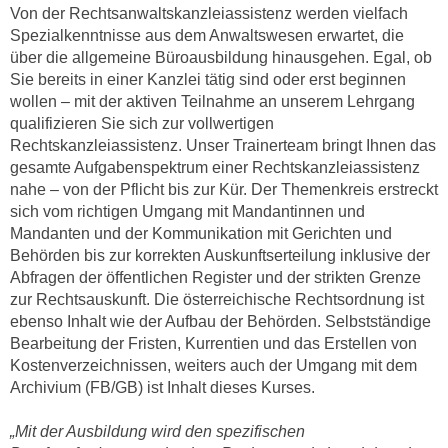
h
Von der Rechtsanwaltskanzleiassistenz werden vielfach
e
u
Spezialkenntnisse aus dem Anwaltswesen erwartet, die
r
t
über die allgemeine Büroausbildung hinausgehen. Egal, ob
e
z
Sie bereits in einer Kanzlei tätig sind oder erst beginnen
n
wollen – mit der aktiven Teilnahme an unserem Lehrgang
a
“
qualifizieren Sie sich zur vollwertigen
b
k
Rechtskanzleiassistenz. Unser Trainerteam bringt Ihnen das
k
l
gesamte Aufgabenspektrum einer Rechtskanzleiassistenz
o
i
nahe – von der Pflicht bis zur Kür. Der Themenkreis erstreckt
m
c
sich vom richtigen Umgang mit Mandantinnen und
m
k
Mandanten und der Kommunikation mit Gerichten und
e
e
Behörden bis zur korrekten Auskunftserteilung inklusive der
n
Abfragen der öffentlichen Register und der strikten Grenze
n
z
zur Rechtsauskunft. Die österreichische Rechtsordnung ist
,
w
ebenso Inhalt wie der Aufbau der Behörden. Selbstständige
v
i
Bearbeitung der Fristen, Kurrentien und das Erstellen von
e
Kostenverzeichnissen, weiters auch der Umgang mit dem
s
r
Archivium (FB/GB) ist Inhalt dieses Kurses.
c
w
h
e
„Mit der Ausbildung wird den spezifischen
e
n