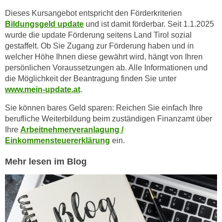
h
r
Dieses Kursangebot entspricht den Förderkriterien
e
e
Bildungsgeld update
und ist damit förderbar. Seit 1.1.2025
n
C
wurde die update Förderung seitens Land Tirol sozial
I
o
gestaffelt. Ob Sie Zugang zur Förderung haben und in
h
o
welcher Höhe Ihnen diese gewährt wird, hängt von Ihren
r
k
persönlichen Voraussetzungen ab. Alle Informationen und
e
die Möglichkeit der Beantragung finden Sie unter
i
D
www.mein-update.at
.
e
a
s
Sie können bares Geld sparen: Reichen Sie einfach Ihre
t
f
berufliche Weiterbildung beim zuständigen Finanzamt über
e
ü
Ihre
Arbeitnehmerveranlagung /
n
r
Einkommensteuererklärung
ein.
k
M
e
Mehr lesen im Blog
a
i
r
n
k
e
e
m
t
d
i