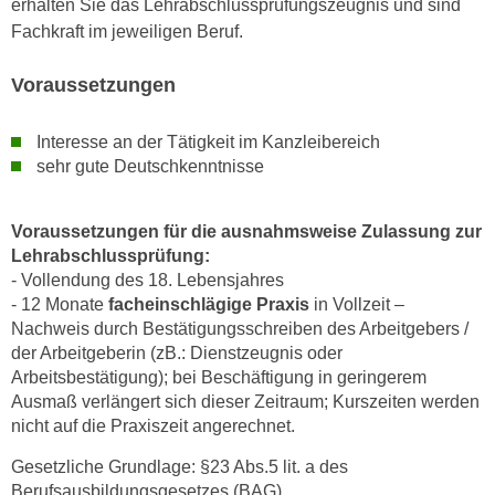
erhalten Sie das Lehrabschlussprüfungszeugnis und sind
u
d
Fachkraft im jeweiligen Beruf.
z
i
e
e
Voraussetzungen
i
C
g
o
e
Interesse an der Tätigkeit im Kanzleibereich
o
sehr gute Deutschkenntnisse
n
k
.
i
U
Voraussetzungen für die ausnahmsweise Zulassung zur
e
m
Lehrabschlussprüfung:
s
I
- Vollendung des 18. Lebensjahres
e
h
- 12 Monate
facheinschlägige Praxis
in Vollzeit –
r
n
Nachweis durch Bestätigungsschreiben des Arbeitgebers /
h
e
der Arbeitgeberin (zB.: Dienstzeugnis oder
o
Arbeitsbestätigung); bei Beschäftigung in geringerem
n
b
Ausmaß verlängert sich dieser Zeitraum; Kurszeiten werden
d
e
nicht auf die Praxiszeit angerechnet.
a
n
r
Gesetzliche Grundlage: §23 Abs.5 lit. a des
e
ü
Berufsausbildungsgesetzes (BAG)