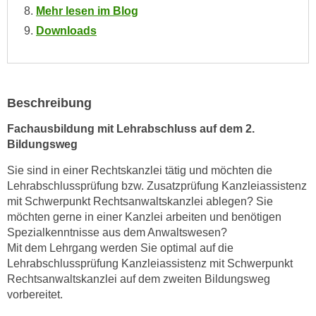
n
Mehr lesen im Blog
i
S
Downloads
c
i
h
e
n
a
i
u
c
Beschreibung
f
h
„
Fachausbildung mit Lehrabschluss auf dem 2.
t
A
Bildungsweg
d
l
e
Sie sind in einer Rechtskanzlei tätig und möchten die
l
m
Lehrabschlussprüfung bzw. Zusatzprüfung Kanzleiassistenz
e
mit Schwerpunkt Rechtsanwaltskanzlei ablegen? Sie
D
a
möchten gerne in einer Kanzlei arbeiten und benötigen
a
k
Spezialkenntnisse aus dem Anwaltswesen?
t
z
Mit dem Lehrgang werden Sie optimal auf die
e
e
Lehrabschlussprüfung Kanzleiassistenz mit Schwerpunkt
n
p
Rechtsanwaltskanzlei auf dem zweiten Bildungsweg
s
t
vorbereitet.
c
i