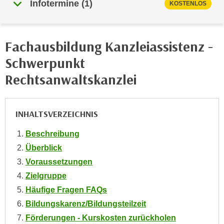
Infotermine
(
1
)
KOSTENLOS
e
e
n
n
e
o
Fachausbildung Kanzleiassistenz -
i
t
n
Schwerpunkt
w
s
e
Rechtsanwaltskanzlei
e
n
t
d
z
i
INHALTSVERZEICHNIS
e
g
n
s
Beschreibung
,
i
Überblick
w
n
Voraussetzungen
e
d
l
Zielgruppe
.
c
Häufige Fragen FAQs
W
h
e
Bildungskarenz/Bildungsteilzeit
e
n
Förderungen - Kurskosten zurückholen
s