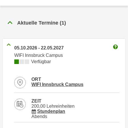
n
h
u
C
r
o
Aktuelle Termine
(
1
)
C
o
o
k
o
i
k
e
05.10.2026
-
22.05.2027
i
Weitere
s
WIFI Innsbruck Campus
e
v
Kursverfügbarkeit:
Verfügbar
s
o
,
n
d
ORT
U
Standortinformationen zu
öffnen
i
WIFI Innsbruck Campus
S
e
-
f
ZEIT
a
ü
200,00 Lehreinheiten
m
für Veranstaltung 31451016
Stundenplan
r
e
Abends
d
r
i