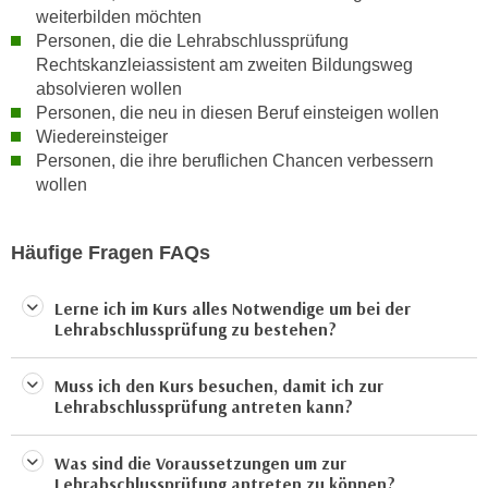
a
weiterbilden möchten
h
Personen, die die Lehrabschlussprüfung
t
m
Rechtskanzleiassistent am zweiten Bildungsweg
e
e
absolvieren wollen
n
O
Personen, die neu in diesen Beruf einsteigen wollen
a
n
Wiedereinsteiger
u
l
Personen, die ihre beruflichen Chancen verbessern
c
i
wollen
h
n
a
e
Häufige Fragen FAQs
n
-
U
J
n
Lerne ich im Kurs alles Notwendige um bei der
o
Lehrabschlussprüfung zu bestehen?
t
u
e
r
r
Muss ich den Kurs besuchen, damit ich zur
n
Lehrabschlussprüfung antreten kann?
n
e
e
y
h
Was sind die Voraussetzungen um zur
z
Lehrabschlussprüfung antreten zu können?
m