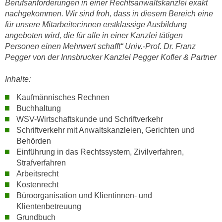
Berufsanforderungen in einer Rechtsanwaltskanzlei exakt
n
d
nachgekommen. Wir sind froh, dass in diesem Bereich eine
E
e
für unsere Mitarbeiter:innen erstklassige Ausbildung
U
n
angeboten wird, die für alle in einer Kanzlei tätigen
-
Personen einen Mehrwert schafft“ Univ.-Prof. Dr. Franz
w
U
Pegger von der Innsbrucker Kanzlei Pegger Kofler & Partner
i
S
r
A
Inhalte:
z
u
i
Kaufmännisches Rechnen
n
e
Buchhaltung
t
l
WSV-Wirtschaftskunde und Schriftverkehr
e
Schriftverkehr mit Anwaltskanzleien, Gerichten und
o
r
Behörden
r
w
Einführung in das Rechtssystem, Zivilverfahren,
i
o
Strafverfahren
e
Arbeitsrecht
r
n
Kostenrecht
f
t
Büroorganisation und Klientinnen- und
e
i
Klientenbetreuung
n
e
Grundbuch
h