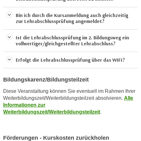
u
e
b
n
Bin ich durch die Kursanmeldung auch gleichzeitig
i
zur Lehrabschlussprüfung angemeldet?
i
e
n
t
Ist die Lehrabschlussprüfung im 2. Bildungsweg ein
d
e
vollwertiger/gleichgestellter Lehrabschluss?
e
n
n
,
Erfolgt die Lehrabschlussprüfung über das WIFI?
U
w
S
e
A
r
Bildungskarenz/Bildungsteilzeit
,
d
b
Diese Veranstaltung können Sie eventuell im Rahmen Ihrer
e
e
Weiterbildungszeit/Weiterbildungsteilzeit
absolvieren.
Alle
n
Informationen zur
i
w
Weiterbildungszeit/Weiterbildungsteilzeit
.
w
e
e
i
l
t
c
Förderungen - Kurskosten zurückholen
e