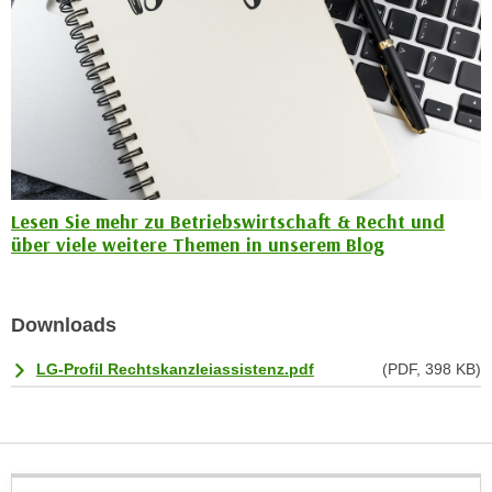
e
n
m
g
E
z
U
w
-
e
D
c
a
k
t
e
Lesen Sie mehr zu Betriebswirtschaft & Recht und
e
u
über viele weitere Themen in unserem Blog
n
n
s
d
c
O
Downloads
h
p
u
t
LG-Profil Rechtskanzleiassistenz.pdf
(PDF, 398 KB)
t
i
z
m
r
i
e
e
c