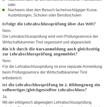
n
oder
e
,
Nachweis über den Besuch facheinschlägiger Kurse,
l
g
Ausbildungen, Schulen oder Berufsschulen
e
e
v
Erfolgt die Lehrabschlussprüfung über das WIFI?
l
a
Nein.
a
n
Die Lehrabschlussprüfung wird vom Prüfungsservice der
n
t
Wirtschaftskammer Tirol organisiert und abgewickelt.
g
e
Bin ich durch die Kursanmeldung auch gleichzeitig
e
I
zur Lehrabschlussprüfung angemeldet?
n
n
Nein.
I
h
Für die Lehrabschlussprüfung ist eine separate Anmeldung
h
a
beim Prüfungsservice der Wirtschaftskammer Tirol
r
l
erforderlich.
e
t
d
Ist die Lehrabschlussprüfung im 2. Bildungsweg ein
e
vollwertiger/gleichgestellter Lehrabschluss?
u
a
r
Ja.
n
c
Mit der erfolgreich abgelegten Lehrabschlussprüfung
z
h