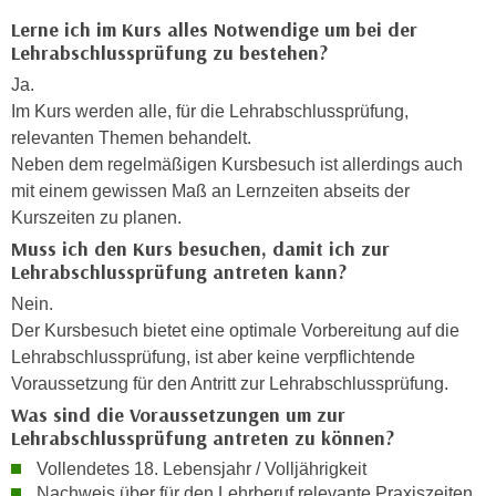
k
z
Lerne ich im Kurs alles Notwendige um bei der
i
w
Lehrabschlussprüfung zu bestehen?
e
e
Ja.
-
c
Im Kurs werden alle, für die Lehrabschlussprüfung,
S
k
relevanten Themen behandelt.
e
e
Neben dem regelmäßigen Kursbesuch ist allerdings auch
t
n
mit einem gewissen Maß an Lernzeiten abseits der
z
u
Kurszeiten zu planen.
u
n
Muss ich den Kurs besuchen, damit ich zur
n
d
Lehrabschlussprüfung antreten kann?
g
u
z
Nein.
m
u
Der Kursbesuch bietet eine optimale Vorbereitung auf die
f
s
Lehrabschlussprüfung, ist aber keine verpflichtende
ü
t
Voraussetzung für den Antritt zur Lehrabschlussprüfung.
r
i
Was sind die Voraussetzungen um zur
S
m
Lehrabschlussprüfung antreten zu können?
i
m
e
Vollendetes 18. Lebensjahr / Volljährigkeit
e
Nachweis über für den Lehrberuf relevante Praxiszeiten
r