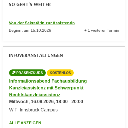
r
SO GEHT'S WEITER
h
u
t
n
a
g
Von der Sekretärin zur Assistentin
n
s
Beginnt am
15.10.2026
+ 1 weiterer Termin
g
anzeigen
z
e
w
m
e
INFOVERANSTALTUNGEN
e
c
s
k
s
e
PRÄSENZKURS
KOSTENLOS
e
g
Informationsabend Fachausbildung
n
e
Kanzleiassistenz mit Schwerpunkt
e
s
Rechtskanzleiassistenz
n
e
Mittwoch,
16.09.2026
,
18:00
-
20:00
S
t
c
WIFI Innsbruck Campus
z
h
t
ALLE ANZEIGEN
u
.