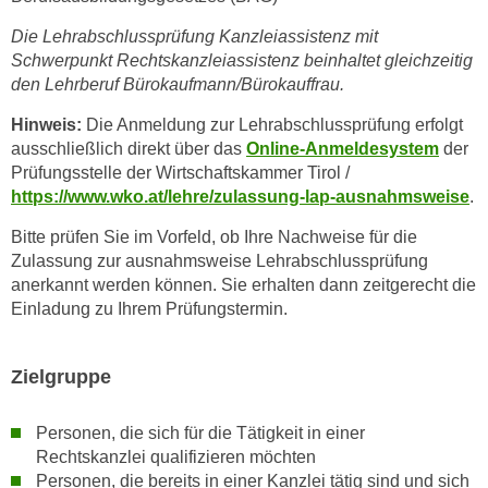
n
b
p
Die Lehrabschlussprüfung Kanzleiassistenz mit
e
e
Schwerpunkt Rechtskanzleiassistenz beinhaltet gleichzeitig
r
den Lehrberuf Bürokaufmann/Bürokauffrau.
r
h
s
i
Hinweis:
Die Anmeldung zur Lehrabschlussprüfung erfolgt
o
n
ausschließlich direkt über das
Online-Anmeldesystem
der
n
Prüfungsstelle der Wirtschaftskammer Tirol /
a
e
https://www.wko.at/lehre/zulassung-lap-ausnahmsweise
.
u
n
s
Bitte prüfen Sie im Vorfeld, ob Ihre Nachweise für die
b
e
Zulassung zur ausnahmsweise Lehrabschlussprüfung
e
i
anerkannt werden können. Sie erhalten dann zeitgerecht die
z
n
Einladung zu Ihrem Prüfungstermin.
o
e
g
a
e
Zielgruppe
n
n
g
e
Personen, die sich für die Tätigkeit in einer
e
n
Rechtskanzlei qualifizieren möchten
n
D
Personen, die bereits in einer Kanzlei tätig sind und sich
e