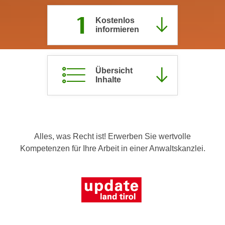
c
i
1
h
Kostenlos
m
informieren
t
m
e
u
n
n
S
Übersicht
g
Inhalte
i
v
e
e
,
r
d
w
a
e
Alles, was Recht ist! Erwerben Sie wertvolle
s
n
Kompetenzen für Ihre Arbeit in einer Anwaltskanzlei.
s
d
w
e
i
n
r
w
a
i
u
r
c