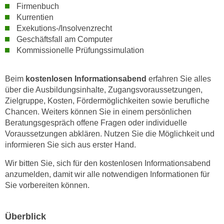
r
Firmenbuch
a
t
Kurrentien
b
e
Exekutions-/Insolvenzrecht
e
Geschäftsfall am Computer
C
n
Kommissionelle Prüfungssimulation
o
.
o
W
k
Beim
kostenlosen Informationsabend
erfahren Sie alles
e
i
über die Ausbildungsinhalte, Zugangsvoraussetzungen,
n
e
Zielgruppe, Kosten, Fördermöglichkeiten sowie berufliche
n
s
Chancen. Weiters können Sie in einem persönlichen
S
Beratungsgespräch offene Fragen oder individuelle
z
i
Voraussetzungen abklären. Nutzen Sie die Möglichkeit und
u
e
informieren Sie sich aus erster Hand.
A
d
n
Wir bitten Sie, sich für den kostenlosen Informationsabend
e
a
anzumelden, damit wir alle notwendigen Informationen für
r
l
Sie vorbereiten können.
C
y
o
s
o
Überblick
e