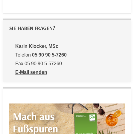
t
D
z
a
n
z
i
u
SIE HABEN FRAGEN?
v
v
e
e
a
Karin Klocker, MSc
r
u
a
Telefon
05 90 90 5-7260
u
r
Fax 05 90 90 5-57260
n
b
E-Mail senden
t
e
an Karin Klocker, MSc: mailto:karin.klocker@wktirol.
e
i
r
t
l
e
i
n
e
w
g
i
e
r
n
u