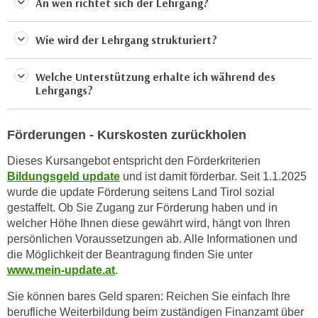
An wen richtet sich der Lehrgang?
a
h
t
m
Wie wird der Lehrgang strukturiert?
e
e
n
O
Welche Unterstützung erhalte ich während des
a
n
Lehrgangs?
u
l
c
i
h
Förderungen - Kurskosten zurückholen
n
a
e
Dieses Kursangebot entspricht den Förderkriterien
n
-
Bildungsgeld update
und ist damit förderbar. Seit 1.1.2025
U
J
wurde die update Förderung seitens Land Tirol sozial
n
o
gestaffelt. Ob Sie Zugang zur Förderung haben und in
t
u
welcher Höhe Ihnen diese gewährt wird, hängt von Ihren
e
r
persönlichen Voraussetzungen ab. Alle Informationen und
r
die Möglichkeit der Beantragung finden Sie unter
n
n
www.mein-update.at
.
e
e
y
Sie können bares Geld sparen: Reichen Sie einfach Ihre
h
z
berufliche Weiterbildung beim zuständigen Finanzamt über
m