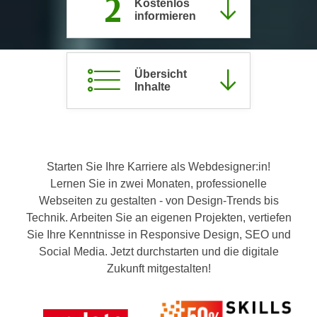
2
Kostenlos
c
informieren
i
h
m
t
m
e
u
Übersicht
n
n
Inhalte
S
g
i
v
e
e
,
r
d
Starten Sie Ihre Karriere als Webdesigner:in!
w
a
Lernen Sie in zwei Monaten, professionelle
e
s
Webseiten zu gestalten - von Design-Trends bis
n
s
Technik. Arbeiten Sie an eigenen Projekten, vertiefen
d
w
Sie Ihre Kenntnisse in Responsive Design, SEO und
e
i
Social Media. Jetzt durchstarten und die digitale
n
r
Zukunft mitgestalten!
w
a
i
u
r
c