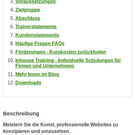
Voraussetzungen
e
e
Zielgruppe
n
n
Abschluss
e
o
i
Trainerstatements
t
n
Kundenstatements
w
s
e
Häufige Fragen FAQs
e
n
Förderungen - Kurskosten zurückholen
t
d
Inhouse Training - Individuelle Schulungen für
z
i
Firmen und Unternehmen
e
g
Mehr lesen im Blog
n
s
Downloads
,
i
w
n
e
d
l
.
c
Beschreibung
W
h
e
Meistern Sie die Kunst, professionelle Websites zu
e
n
konzipieren und umzusetzen.
s