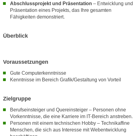
k
Abschlussprojekt und Präsentation
– Entwicklung und
z
i
Präsentation eines Projekts, das Ihre gesamten
w
e
Fähigkeiten demonstriert.
e
-
c
S
k
Überblick
e
e
t
n
z
u
u
Voraussetzungen
n
n
d
Gute Computerkenntnisse
g
u
Kenntnisse im Bereich Grafik/Gestaltung von Vorteil
z
m
u
f
s
Zielgruppe
ü
t
r
Berufseinsteiger und Quereinsteiger – Personen ohne
i
S
Vorkenntnisse, die eine Karriere im IT-Bereich anstreben.
m
i
Personen mit einem technischen Hobby – Technikaffine
m
e
Menschen, die sich aus Interesse mit Webentwicklung
e
r