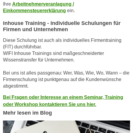
u
Ihre
Arbeitnehmerveranlagung /
e
b
Einkommensteuererklärung
ein.
n
i
i
Inhouse Training - Individuelle Schulungen für
e
n
Firmen und Unternehmen
t
d
e
Diese Schulung ist auch als individuelles Firmentraining
e
n
(FIT) durchführbar.
n
,
WIFI Inhouse Trainings sind maßgeschneiderter
U
w
Wissenstransfer für Unternehmen.
S
e
A
Bei uns ist alles passgenau: Wer, Was, Wie, Wo, Wann – die
r
,
Firmenschulung ist punktgenau auf die Kundenwünsche
d
b
abgestimmt.
e
e
n
Bei Fragen oder Interesse an einem Seminar, Training
i
w
oder Workshop kontaktieren Sie uns hier.
w
e
Mehr lesen im Blog
e
i
l
t
c
e