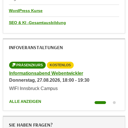
r
h
u
WordPress Kurse
t
n
a
g
SEO & KI -Gesamtausbildung
n
s
g
z
e
w
INFOVERANSTALTUNGEN
m
e
e
c
s
k
PRÄSENZKURS
KOSTENLOS
L
s
e
Informationsabend Webentwickler
Inf
e
g
Donnerstag,
27.08.2026
,
18:00
-
19:30
Mit
n
e
WIFI Innsbruck Campus
Onl
e
s
n
e
ALLE ANZEIGEN
ALL
S
t
c
z
h
t
u
SIE HABEN FRAGEN?
.