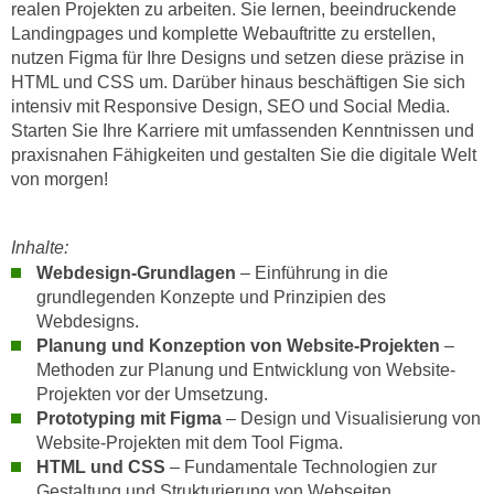
realen Projekten zu arbeiten. Sie lernen, beeindruckende
n
d
Landingpages und komplette Webauftritte zu erstellen,
E
e
nutzen Figma für Ihre Designs und setzen diese präzise in
U
n
HTML und CSS um. Darüber hinaus beschäftigen Sie sich
-
w
intensiv mit Responsive Design, SEO und Social Media.
U
Starten Sie Ihre Karriere mit umfassenden Kenntnissen und
i
S
praxisnahen Fähigkeiten und gestalten Sie die digitale Welt
r
A
von morgen!
z
u
i
n
e
Inhalte:
t
l
Webdesign-Grundlagen
– Einführung in die
e
o
grundlegenden Konzepte und Prinzipien des
r
r
Webdesigns.
w
i
Planung und Konzeption von Website-Projekten
–
o
e
Methoden zur Planung und Entwicklung von Website-
r
Projekten vor der Umsetzung.
n
f
Prototyping mit Figma
– Design und Visualisierung von
t
e
Website-Projekten mit dem Tool Figma.
i
n
HTML und CSS
– Fundamentale Technologien zur
e
Gestaltung und Strukturierung von Webseiten.
h