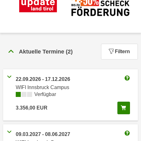
n
h
u
C
r
o
C
o
o
k
o
i
k
Aktuelle Termine
(
2
)
Filtern
e
i
s
e
v
s
o
,
22.09.2026
-
17.12.2026
n
Weitere
d
WIFI Innsbruck Campus
U
i
Kursverfügbarkeit:
Verfügbar
S
e
-
In de
3.356,00
EUR
f
a
ü
m
r
e
d
09.03.2027
-
08.06.2027
r
i
Weitere