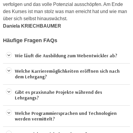
n
verfolgen und das volle Potenzial ausschöpfen. Am Ende
b
p
des Kurses ist man stolz was man erreicht hat und wie man
e
e
über sich selbst hinauswächst.
r
r
h
Daniela KRIECHBAUMER
s
i
o
Häufige Fragen FAQs
n
n
a
e
u
Wie läuft die Ausbildung zum Webentwickler ab?
n
s
b
e
Welche Karrieremöglichkeiten eröffnen sich nach
e
i
dem Lehrgang?
z
n
o
e
Gibt es praxisnahe Projekte während des
g
a
Lehrgangs?
e
n
n
g
Welche Programmiersprachen und Technologien
e
e
werden vermittelt?
n
n
D
e