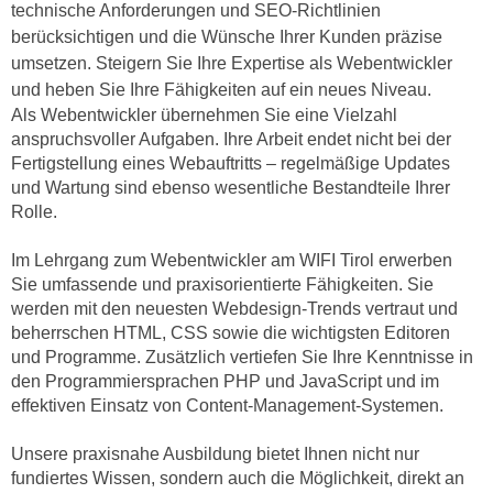
h
technische Anforderungen und SEO-Richtlinien
e
u
berücksichtigen und die Wünsche Ihrer Kunden präzise
r
t
umsetzen. Steigern Sie Ihre Expertise als Webentwickler
e
z
und heben Sie Ihre Fähigkeiten auf ein neues Niveau.
n
a
Als Webentwickler übernehmen Sie eine Vielzahl
“
anspruchsvoller Aufgaben. Ihre Arbeit endet nicht bei der
b
k
Fertigstellung eines Webauftritts – regelmäßige Updates
k
l
und Wartung sind ebenso wesentliche Bestandteile Ihrer
o
i
Rolle.
m
c
m
k
Im Lehrgang zum Webentwickler am WIFI Tirol erwerben
e
e
Sie umfassende und praxisorientierte Fähigkeiten. Sie
n
n
werden mit den neuesten Webdesign-Trends vertraut und
z
beherrschen HTML, CSS sowie die wichtigsten Editoren
,
w
und Programme. Zusätzlich vertiefen Sie Ihre Kenntnisse in
v
i
den Programmiersprachen PHP und JavaScript und im
e
s
effektiven Einsatz von Content-Management-Systemen.
r
c
w
Unsere praxisnahe Ausbildung bietet Ihnen nicht nur
h
e
fundiertes Wissen, sondern auch die Möglichkeit, direkt an
e
n