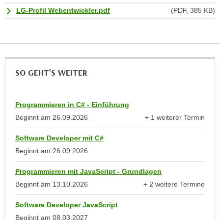
e
LG-Profil Webentwickler.pdf
(PDF, 385 KB)
n
m
g
E
z
U
w
-
e
D
c
SO GEHT'S WEITER
a
k
t
e
e
Programmieren in C# - Einführung
u
n
n
Beginnt am
26.09.2026
+ 1 weiterer Termin
s
anzeigen
d
c
Software Developer mit C#
O
h
Beginnt am
26.09.2026
p
u
t
Programmieren mit JavaScript - Grundlagen
t
i
z
Beginnt am
13.10.2026
+ 2 weitere Termine
m
anzeigen
r
i
Software Developer JavaScript
e
e
Beginnt am
08.03.2027
c