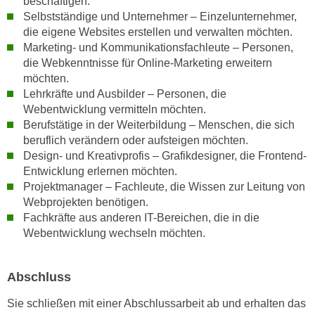
beschäftigen.
n
e
Selbstständige und Unternehmer – Einzelunternehmer,
,
die eigene Websites erstellen und verwalten möchten.
l
g
Marketing- und Kommunikationsfachleute – Personen,
e
e
die Webkenntnisse für Online-Marketing erweitern
v
l
möchten.
a
Lehrkräfte und Ausbilder – Personen, die
a
n
Webentwicklung vermitteln möchten.
n
t
Berufstätige in der Weiterbildung – Menschen, die sich
g
e
beruflich verändern oder aufsteigen möchten.
e
I
Design- und Kreativprofis – Grafikdesigner, die Frontend-
n
n
Entwicklung erlernen möchten.
I
h
Projektmanager – Fachleute, die Wissen zur Leitung von
h
a
Webprojekten benötigen.
r
Fachkräfte aus anderen IT-Bereichen, die in die
l
e
Webentwicklung wechseln möchten.
t
d
e
u
a
Abschluss
r
n
c
z
Sie schließen mit einer Abschlussarbeit ab und erhalten das
h