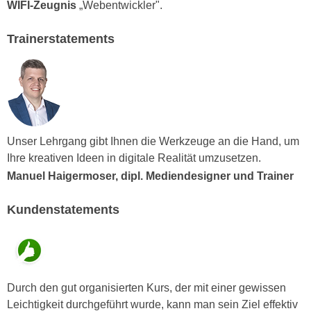
u
WIFI-Zeugnis
„Webentwickler".
d
z
i
Trainerstatements
e
e
i
C
g
o
e
o
n
k
.
i
U
Unser Lehrgang gibt Ihnen die Werkzeuge an die Hand, um
e
m
Ihre kreativen Ideen in digitale Realität umzusetzen.
s
I
Manuel Haigermoser, dipl. Mediendesigner und Trainer
e
h
r
n
Kundenstatements
h
e
o
n
b
d
e
a
n
Durch den gut organisierten Kurs, der mit einer gewissen
r
e
Leichtigkeit durchgeführt wurde, kann man sein Ziel effektiv
ü