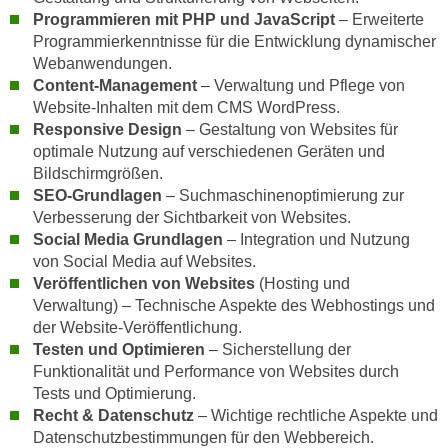
r
Programmieren mit PHP und JavaScript
– Erweiterte
a
t
Programmierkenntnisse für die Entwicklung dynamischer
b
e
Webanwendungen.
e
C
Content-Management
– Verwaltung und Pflege von
n
o
Website-Inhalten mit dem CMS WordPress.
.
o
Responsive Design
– Gestaltung von Websites für
W
k
optimale Nutzung auf verschiedenen Geräten und
e
Bildschirmgrößen.
i
n
SEO-Grundlagen
– Suchmaschinenoptimierung zur
e
n
Verbesserung der Sichtbarkeit von Websites.
s
S
Social Media Grundlagen
– Integration und Nutzung
z
von Social Media auf Websites.
i
u
Veröffentlichen von Websites
(Hosting und
e
A
Verwaltung) – Technische Aspekte des Webhostings und
d
n
der Website-Veröffentlichung.
e
a
Testen und Optimieren
– Sicherstellung der
r
l
Funktionalität und Performance von Websites durch
C
y
Tests und Optimierung.
o
s
Recht & Datenschutz
– Wichtige rechtliche Aspekte und
o
Datenschutzbestimmungen für den Webbereich.
e