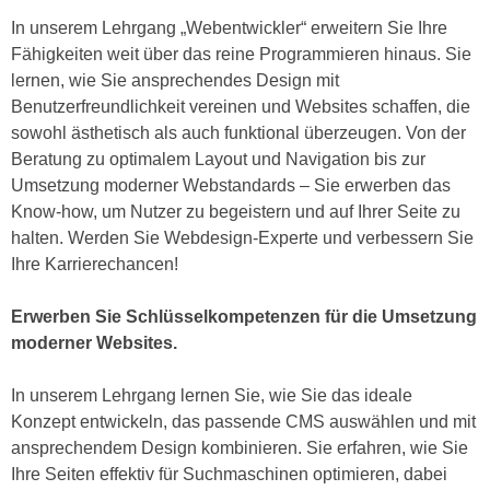
n
i
In unserem Lehrgang „Webentwickler“ erweitern Sie Ihre
S
c
Fähigkeiten weit über das reine Programmieren hinaus. Sie
i
h
lernen, wie Sie ansprechendes Design mit
e
n
Benutzerfreundlichkeit vereinen und Websites schaffen, die
a
i
sowohl ästhetisch als auch funktional überzeugen. Von der
u
c
Beratung zu optimalem Layout und Navigation bis zur
f
h
Umsetzung moderner Webstandards – Sie erwerben das
„
t
Know-how, um Nutzer zu begeistern und auf Ihrer Seite zu
A
d
halten. Werden Sie Webdesign-Experte und verbessern Sie
l
e
Ihre Karrierechancen!
l
m
e
D
Erwerben Sie Schlüsselkompetenzen für die Umsetzung
a
a
moderner Websites.
k
t
z
e
In unserem Lehrgang lernen Sie, wie Sie das ideale
e
n
Konzept entwickeln, das passende CMS auswählen und mit
p
s
ansprechendem Design kombinieren. Sie erfahren, wie Sie
t
c
Ihre Seiten effektiv für Suchmaschinen optimieren, dabei
i