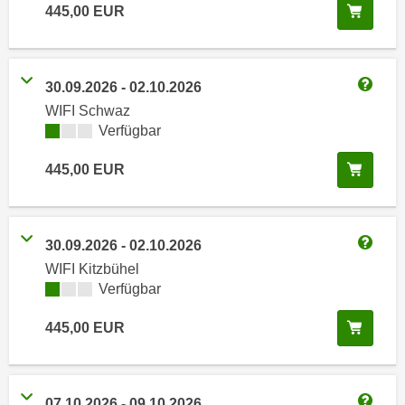
i
In de
445,00
EUR
e
k
F
a
u
n
n
30.09.2026
-
02.10.2026
i
k
Weitere
WIFI Schwaz
s
t
Kursverfügbarkeit:
Verfügbar
c
i
h
o
In de
445,00
EUR
e
n
n
d
U
e
n
30.09.2026
-
02.10.2026
r
Weitere
t
WIFI Kitzbühel
W
e
Kursverfügbarkeit:
Verfügbar
e
r
b
In de
445,00
EUR
n
s
e
e
h
i
m
07.10.2026
-
09.10.2026
t