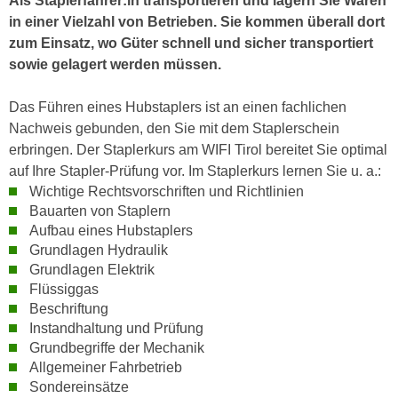
Als Staplerfahrer:in transportieren und lagern Sie Waren
h
e
in einer Vielzahl von Betrieben. Sie kommen überall dort
u
r
zum Einsatz, wo Güter schnell und sicher transportiert
t
e
sowie gelagert werden müssen.
z
n
a
“
Das Führen eines Hubstaplers ist an einen fachlichen
b
k
Nachweis gebunden, den Sie mit dem Staplerschein
k
l
erbringen. Der Staplerkurs am WIFI Tirol bereitet Sie optimal
o
i
auf Ihre Stapler-Prüfung vor. Im Staplerkurs lernen Sie u. a.:
m
c
Wichtige Rechtsvorschriften und Richtlinien
m
k
Bauarten von Staplern
e
e
Aufbau eines Hubstaplers
n
n
Grundlagen Hydraulik
z
,
Grundlagen Elektrik
w
Flüssiggas
v
i
Beschriftung
e
s
Instandhaltung und Prüfung
r
c
Grundbegriffe der Mechanik
w
Allgemeiner Fahrbetrieb
h
e
Sondereinsätze
e
n