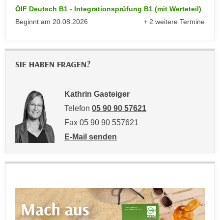
r
ÖIF Deutsch B1 - Integrationsprüfung B1 (mit Werteteil)
h
u
Beginnt am
20.08.2026
+ 2 weitere Termine
t
n
anzeigen
a
g
n
s
g
z
SIE HABEN FRAGEN?
e
w
m
e
e
Kathrin Gasteiger
c
s
Telefon
05 90 90 57621
k
s
e
Fax 05 90 90 557621
e
g
E-Mail senden
n
e
an Kathrin Gasteiger: mailto:kathrin.gaste
e
s
n
e
S
t
c
z
h
t
u
.