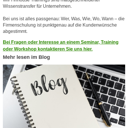
h
r
Wissenstransfer für Unternehmen.
e
e
n
C
Bei uns ist alles passgenau: Wer, Was, Wie, Wo, Wann – die
I
o
Firmenschulung ist punktgenau auf die Kundenwünsche
h
abgestimmt.
o
r
k
Bei Fragen oder Interesse an einem Seminar, Training
e
i
oder Workshop kontaktieren Sie uns hier.
D
e
Mehr lesen im Blog
a
s
t
f
e
ü
n
r
k
M
e
a
i
r
n
k
e
e
m
t
d
i