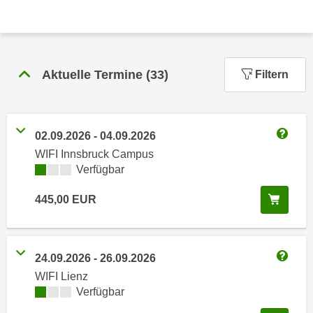
n
h
u
C
r
o
C
o
o
Aktuelle Termine
(
33
)
Filtern
k
o
i
k
e
i
s
02.09.2026
-
04.09.2026
e
Weitere
v
WIFI Innsbruck Campus
s
o
Kursverfügbarkeit:
Verfügbar
,
n
d
In de
445,00
EUR
U
i
S
e
-
f
a
ü
24.09.2026
-
26.09.2026
m
Weitere
r
WIFI Lienz
e
d
Kursverfügbarkeit:
Verfügbar
r
i