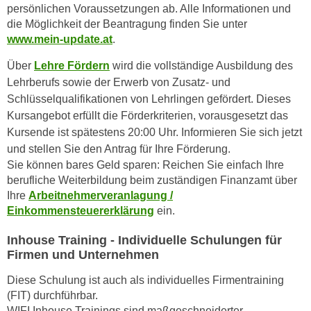
u
persönlichen Voraussetzungen ab. Alle Informationen und
e
b
die Möglichkeit der Beantragung finden Sie unter
n
i
www.mein-update.at
.
i
e
Über
Lehre Fördern
wird die vollständige Ausbildung des
n
t
Lehrberufs sowie der Erwerb von Zusatz- und
d
e
Schlüsselqualifikationen von Lehrlingen gefördert. Dieses
e
n
Kursangebot erfüllt die Förderkriterien, vorausgesetzt das
n
,
Kursende ist spätestens 20:00 Uhr. Informieren Sie sich jetzt
U
w
und stellen Sie den Antrag für Ihre Förderung.
S
e
Sie können bares Geld sparen: Reichen Sie einfach Ihre
A
r
berufliche Weiterbildung beim zuständigen Finanzamt über
,
d
Ihre
Arbeitnehmerveranlagung /
b
e
Einkommensteuererklärung
ein.
e
n
i
w
Inhouse Training - Individuelle Schulungen für
w
Firmen und Unternehmen
e
e
i
Diese Schulung ist auch als individuelles Firmentraining
l
t
(FIT) durchführbar.
c
e
WIFI Inhouse Trainings sind maßgeschneiderter