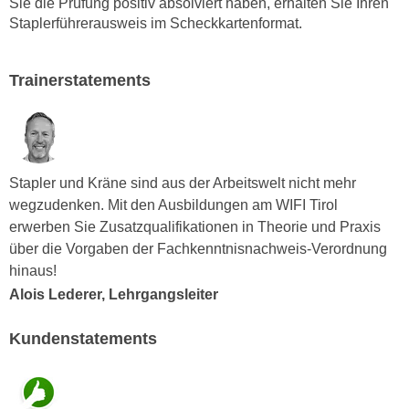
Sie die Prüfung positiv absolviert haben, erhalten Sie Ihren
n
e
Staplerführerausweis im Scheckkartenformat.
,
l
g
e
e
Trainerstatements
v
l
a
a
n
n
t
g
e
Stapler und Kräne sind aus der Arbeitswelt nicht mehr
e
I
wegzudenken. Mit den Ausbildungen am WIFI Tirol
n
n
erwerben Sie Zusatzqualifikationen in Theorie und Praxis
I
h
über die Vorgaben der Fachkenntnisnachweis-Verordnung
h
a
hinaus!
r
l
Alois Lederer, Lehrgangsleiter
e
t
d
e
Kundenstatements
u
a
r
n
c
z
h