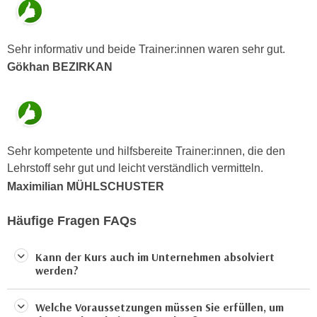
n
b
p
e
e
r
Sehr informativ und beide Trainer:innen waren sehr gut.
r
h
Gökhan BEZIRKAN
s
i
o
n
n
a
e
u
n
s
Sehr kompetente und hilfsbereite Trainer:innen, die den
b
e
Lehrstoff sehr gut und leicht verständlich vermitteln.
e
i
Maximilian MÜHLSCHUSTER
z
n
o
e
Häufige Fragen FAQs
g
a
e
n
Kann der Kurs auch im Unternehmen absolviert
n
g
werden?
e
e
n
n
Welche Voraussetzungen müssen Sie erfüllen, um
D
e