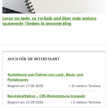
e
n
m
g
E
z
Lesen Sie mehr zu Technik und über viele weitere
U
spannende Themen in unserem Blog
w
-
e
D
c
a
k
t
e
e
u
n
n
AUCH FÜR SIE INTERESSANT
s
d
c
O
h
Ausbildung zum Führen von Lauf-, Bock- und
p
u
Portalkranen
t
t
Beginnt am
17.08.2026
+ 10 weitere Termine
i
z
anzeigen
m
Berufskraftfahrer – C95-Weiterbildung kompakt
r
i
e
Beginnt am
15.09.2026
+ 5 weitere Termine
e
anzeigen
c