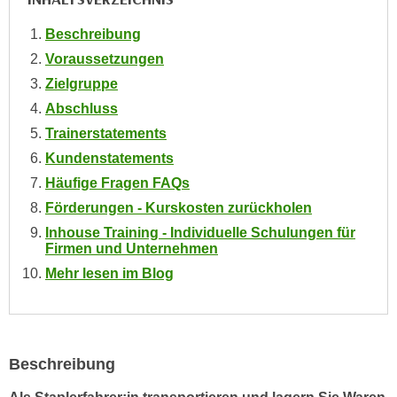
n
i
S
Beschreibung
c
i
Voraussetzungen
h
e
Zielgruppe
n
a
i
Abschluss
u
c
Trainerstatements
f
h
„
Kundenstatements
t
A
Häufige Fragen FAQs
d
l
Förderungen - Kurskosten zurückholen
e
l
Inhouse Training - Individuelle Schulungen für
m
e
Firmen und Unternehmen
D
a
Mehr lesen im Blog
a
k
t
z
e
e
n
p
s
Beschreibung
t
c
i