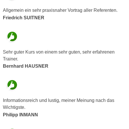
u
d
z
Allgemein ein sehr praxisnaher Vortrag aller Referenten.
i
e
Friedrich SUITNER
e
i
C
g
o
e
o
n
k
.
Sehr guter Kurs von einem sehr guten, sehr erfahrenen
i
U
Trainer.
e
m
Bernhard HAUSNER
s
I
e
h
r
n
h
e
o
n
Informationsreich und lustig, meiner Meinung nach das
b
d
Wichtigste.
e
a
Philipp INMANN
n
r
e
ü