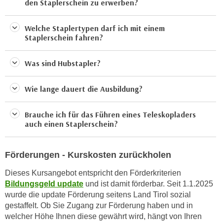
den Staplerschein zu erwerben?
a
h
t
m
Welche Staplertypen darf ich mit einem
e
e
Staplerschein fahren?
n
O
a
n
Was sind Hubstapler?
u
l
c
i
Wie lange dauert die Ausbildung?
h
n
a
e
n
Brauche ich für das Führen eines Teleskopladers
-
auch einen Staplerschein?
U
J
n
o
t
u
Förderungen - Kurskosten zurückholen
e
r
Dieses Kursangebot entspricht den Förderkriterien
r
n
Bildungsgeld update
und ist damit förderbar. Seit 1.1.2025
n
e
wurde die update Förderung seitens Land Tirol sozial
e
y
gestaffelt. Ob Sie Zugang zur Förderung haben und in
h
z
welcher Höhe Ihnen diese gewährt wird, hängt von Ihren
m