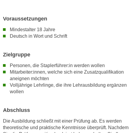
k
z
i
w
e
Voraussetzungen
e
-
c
Mindestalter 18 Jahre
S
k
Deutsch in Wort und Schrift
e
e
t
n
z
u
Zielgruppe
u
n
Personen, die Staplerführer:in werden wollen
n
d
Mitarbeiter:innen, welche sich eine Zusatzqualifikation
g
u
aneignen möchten
z
m
Volljährige Lehrlinge, die ihre Lehrausbildung ergänzen
u
f
wollen
s
ü
t
r
i
Abschluss
S
m
i
Die Ausbildung schließt mit einer Prüfung ab. Es werden
m
e
theoretische und praktische Kenntnisse überprüft. Nachdem
e
r