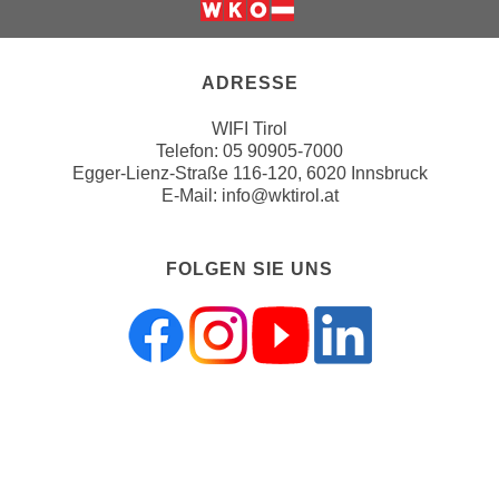
h
e
Weiter zur Website der Wirts
u
c
t
h
ADRESSE
z
n
r
i
WIFI Tirol
e
s
Telefon:
05 90905-7000
c
Egger-Lienz-Straße 116-120, 6020 Innsbruck
c
h
E-Mail:
info@wktirol.at
h
t
e
l
D
FOLGEN SIE UNS
i
a
c
t
h
e
e
n
n
.
R
E
ZAHLUNGSMÖGLICHKEITEN
e
i
c
n
h
e