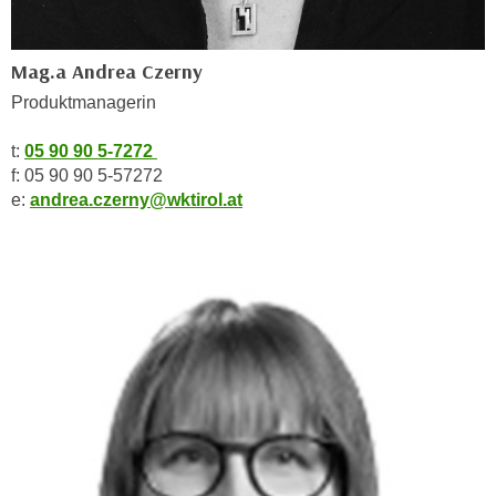
n
h
u
C
r
Mag.a Andrea Czerny
o
C
Produktmanagerin
o
o
k
o
t:
05 90 90 5-7272
i
k
f: 05 90 90 5-57272
e
i
e:
andrea.czerny@wktirol.at
s
e
v
s
o
,
n
d
U
i
S
e
-
f
a
ü
m
r
e
d
r
i