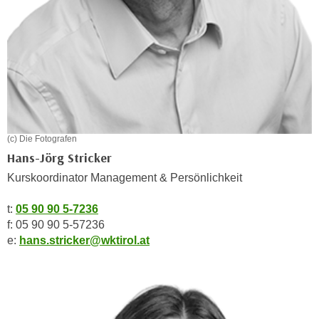
n
i
S
c
i
h
e
n
a
i
u
c
f
h
„
t
(c) Die Fotografen
A
d
Hans-Jörg Stricker
l
e
l
Kurskoordinator Management & Persönlichkeit
m
e
D
t:
05 90 90 5-7236
a
a
f: 05 90 90 5-57236
k
t
e:
hans.stricker@wktirol.at
z
e
e
n
p
s
t
c
i