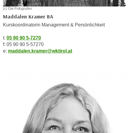
n
d
(c) Die Fotografen
E
e
Maddalen Kramer BA
U
n
Kurskoordinatorin Management & Persönlichkeit
-
w
U
i
t:
05 90 90 5-7270
S
r
f: 05 90 90 5-57270
A
z
e:
maddalen.kramer@wktirol.at
u
i
n
e
t
l
e
o
r
r
w
i
o
e
r
n
f
t
e
i
n
e
h